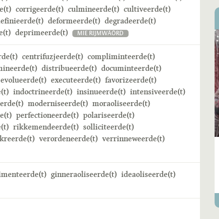
e(t)
corrigeerde(t)
culmineerde(t)
cultiveerde(t)
efinieerde(t)
deformeerde(t)
degradeerde(t)
(t)
deprimeerde(t)
MIE RIJMWÄÖRD
rde(t)
centrifuzjeerde(t)
compliminteerde(t)
mineerde(t)
distribueerde(t)
documinteerde(t)
evolueerde(t)
executeerde(t)
favorizeerde(t)
(t)
indoctrineerde(t)
insinueerde(t)
intensiveerde(t)
erde(t)
moderniseerde(t)
moraoliseerde(t)
e(t)
perfectioneerde(t)
polariseerde(t)
(t)
rikkemendeerde(t)
solliciteerde(t)
kreerde(t)
verordeneerde(t)
verrinneweerde(t)
imenteerde(t)
ginneraoliseerde(t)
ideaoliseerde(t)