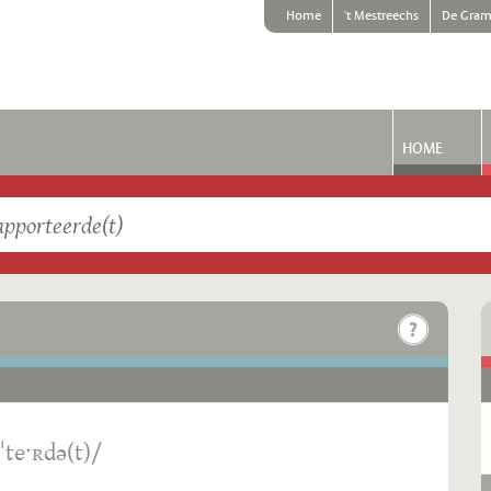
Home
't Mestreechs
De Gram
HOME
ˈteˑʀdə(t)/