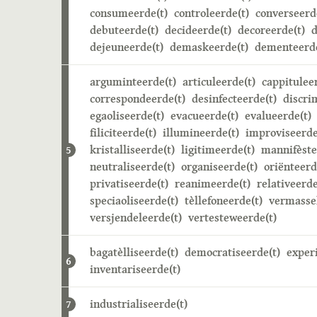
consumeerde(t)
controleerde(t)
converseerd
debuteerde(t)
decideerde(t)
decoreerde(t)
d
dejeuneerde(t)
demaskeerde(t)
dementeerde
arguminteerde(t)
articuleerde(t)
cappitulee
correspondeerde(t)
desinfecteerde(t)
discri
egaoliseerde(t)
evacueerde(t)
evalueerde(t)
filiciteerde(t)
illumineerde(t)
improviseerde
kristalliseerde(t)
ligitimeerde(t)
mannifèste
5
neutraliseerde(t)
organiseerde(t)
oriënteerd
privatiseerde(t)
reanimeerde(t)
relativeerde
speciaoliseerde(t)
tèllefoneerde(t)
vermasse
versjendeleerde(t)
vertesteweerde(t)
bagatèlliseerde(t)
democratiseerde(t)
exper
6
inventariseerde(t)
industrialiseerde(t)
7