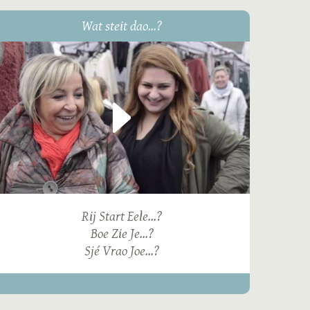
Wat steit dao...?
Rij Start Eele...?
Boe Zie Je...?
Sjé Vrao Joe...?