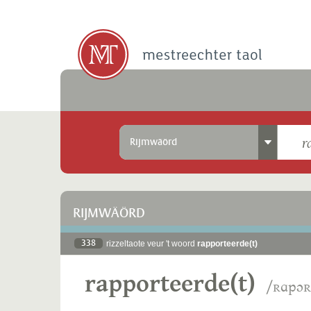
Rijmwäörd
RIJMWÄÖRD
338
rizzeltaote veur 't woord
rapporteerde(t)
rapporteerde(t)
/ʀɑpɔʀ