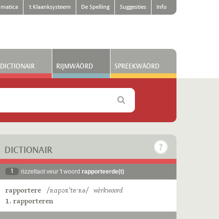
matica
't Klaanksysteem
De Spelling
Suggesties
Info
DICTIONAIR
RIJMWÄÖRD
SPREEKWÄÖRD
DICTIONAIR
1
rizzeltaot veur 't woord
rapporteerde(t)
rapportere
/ʀɑpɔʀˈteˑʀə/
wèrkwoord
1. rapporteren