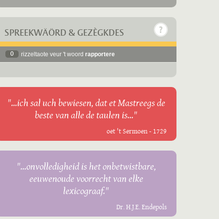
SPREEKWÄÖRD & GEZÈGKDES
0
rizzeltaote veur 't woord
rapportere
"...ich sal uch bewiesen, dat et Mastreegs de
beste van alle de taulen is..."
oet 't Sermoen - 1729
"...onvolledigheid is het onbetwistbare,
eeuwenoude voorrecht van elke
lexicograaf."
Dr. H.J.E. Endepols