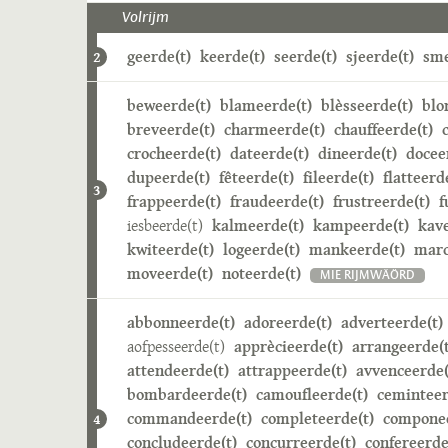
Volrijm
geerde(t)
keerde(t)
seerde(t)
sjeerde(t)
sme
2
beweerde(t)
blameerde(t)
blèsseerde(t)
blo
breveerde(t)
charmeerde(t)
chauffeerde(t)
crocheerde(t)
dateerde(t)
dineerde(t)
docee
dupeerde(t)
fêteerde(t)
fileerde(t)
flatteerd
3
frappeerde(t)
fraudeerde(t)
frustreerde(t)
f
iesbeerde(t)
kalmeerde(t)
kampeerde(t)
kave
kwiteerde(t)
logeerde(t)
mankeerde(t)
marc
moveerde(t)
noteerde(t)
MIE RIJMWÄÖRD
abbonneerde(t)
adoreerde(t)
adverteerde(t)
aofpesseerde(t)
apprècieerde(t)
arrangeerde(t
attendeerde(t)
attrappeerde(t)
avvenceerde(
bombardeerde(t)
camoufleerde(t)
ceminteer
commandeerde(t)
completeerde(t)
componee
4
concludeerde(t)
concurreerde(t)
confereerde