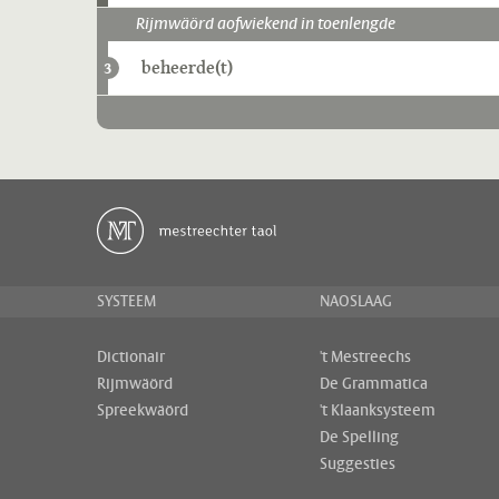
Rijmwäörd aofwiekend in toenlengde
beheerde(t)
3
SYSTEEM
NAOSLAAG
Dictionair
't Mestreechs
Rijmwäörd
De Grammatica
Spreekwäörd
't Klaanksysteem
De Spelling
Suggesties