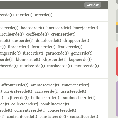
-eˑʀdət
erde(t)
teerde(t)
weerde(t)
ndeerde(t)
boereerde(t)
boetseerde(t)
boezjeerde(t)
circuleerde(t)
coiffeerde(t)
cremeerde(t)
rde(t)
doseerde(t)
doubleerde(t)
drappeerde(t)
e(t)
floreerde(t)
formeerde(t)
frankeerde(t)
ungeerde(t)
fuseerde(t)
garneerde(t)
geneerde(t)
erde(t)
kleineerde(t)
klipseerde(t)
kopiëerde(t)
heerde(t)
markeerde(t)
maskeerde(t)
monteerde(t)
affrónteerde(t)
ammeseerde(t)
annonceerde(t)
)
arrèrsteerde(t)
arriveerde(t)
assisteerde(t)
t)
azjiteerde(t)
ballanceerde(t)
bamboecheerde(t)
de(t)
collecteerde(t)
combineerde(t)
rde(t)
concentreerde(t)
concerteerde(t)
(t)
confronteerde(t)
constateerde(t)
consulteerde(t)