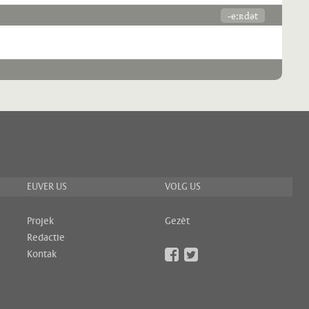
-eːʀdət
EUVER US
VOLG US
Projek
Gezèt
Redactie
Kontak