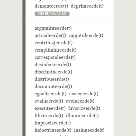
dementeerde(t)
deprimeerde(t)
MIE RIJMWÄÖRD
arguminteerde(t)
articuleerde(t)
cappituleerde(t)
centrifuzjeerde(t)
compliminteerde(t)
correspondeerde(t)
desinfecteerde(t)
discrimineerde(t)
distribueerde(t)
documinteerde(t)
egaoliseerde(t)
evacueerde(t)
evalueerde(t)
evolueerde(t)
executeerde(t)
favorizeerde(t)
filiciteerde(t)
illumineerde(t)
improviseerde(t)
indoctrineerde(t)
insinueerde(t)