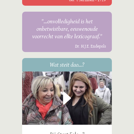
"...onvolledigheid is het
onbetwistbare, eeuwenoude
voorrecht van elke lexicograaf."
Dr. H.J.E. Endepols
Wat steit dao...?