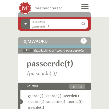
Rijmwäörd
RIJMWÄÖRD
338
rizzeltaote veur 't woord
passeerde(t)
passeerde(t)
/pɑˈseˑʀdə(t)/
-eˑʀdət
Volrijm
geerde(t)
keerde(t)
seerde(t)
sjeerde(t)
smeerde(t)
teerde(t)
2
weerde(t)