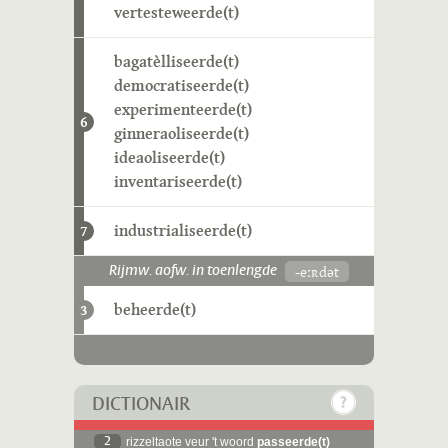
vertesteweerde(t)
bagatèlliseerde(t)
democratiseerde(t)
experimenteerde(t)
6
ginneraoliseerde(t)
ideaoliseerde(t)
inventariseerde(t)
industrialiseerde(t)
7
-eːʀdət
Rijmw. aofw. in toenlengde
beheerde(t)
3
DICTIONAIR
2
rizzeltaote veur 't woord
passeerde(t)