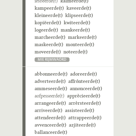
iesbeerde(t)
kalmeerde(t)
kampeerde(t)
kaveerde(t)
kleineerde(t)
klipseerde(t)
kopiëerde(t)
kwiteerde(t)
logeerde(t)
mankeerde(t)
marcheerde(t)
markeerde(t)
maskeerde(t)
monteerde(t)
moveerde(t)
noteerde(t)
MIE RIJMWÄÖRD
abbonneerde(t)
adoreerde(t)
adverteerde(t)
affrónteerde(t)
ammeseerde(t)
annonceerde(t)
aofpesseerde(t)
apprècieerde(t)
arrangeerde(t)
arrèrsteerde(t)
arriveerde(t)
assisteerde(t)
attendeerde(t)
attrappeerde(t)
avvenceerde(t)
azjiteerde(t)
ballanceerde(t)