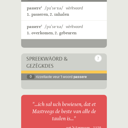
passere
/pɑˈseˑʀə/
wèrkwoord
1
1. passeren
,
2. inhalen
passere
/pɑˈseˑʀə/
wèrkwoord
2
1. overkomen
,
2. gebeuren
SPREEKWÄÖRD &
GEZÈGKDES
0
rizzeltaote veur 't woord
passere
"...ich sal uch bewiesen, dat et
Mastreegs de beste van alle de
taulen is..."
oet 't Sermoen - 1729