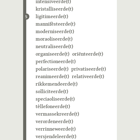
intensiveerde(t)
kristalliseerde(t)
ligitimeerde(t)
5
mannifèsteerde(t)
moderniseerde(t)
moraoliseerde(t)
neutraliseerde(t)
organiseerde(t)
oriënteerde(t)
perfectioneerde(t)
polariseerde(t)
privatiseerde(t)
reanimeerde(t)
relativeerde(t)
rikkemendeerde(t)
solliciteerde(t)
speciaoliseerde(t)
tèllefoneerde(t)
vermassekreerde(t)
verordeneerde(t)
verrinneweerde(t)
versjendeleerde(t)