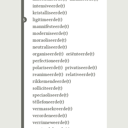
intensiveerde(t)
kristalliseerde(t)
ligitimeerde(t)
5
mannifèsteerde(t)
moderniseerde(t)
moraoliseerde(t)
neutraliseerde(t)
organiseerde(t)
oriënteerde(t)
perfectioneerde(t)
polariseerde(t)
privatiseerde(t)
reanimeerde(t)
relativeerde(t)
rikkemendeerde(t)
solliciteerde(t)
speciaoliseerde(t)
tèllefoneerde(t)
vermassekreerde(t)
verordeneerde(t)
verrinneweerde(t)