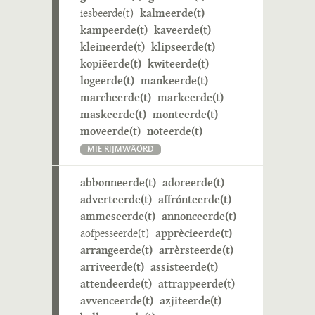
iesbeerde(t)
kalmeerde(t)
kampeerde(t)
kaveerde(t)
kleineerde(t)
klipseerde(t)
kopiëerde(t)
kwiteerde(t)
logeerde(t)
mankeerde(t)
marcheerde(t)
markeerde(t)
maskeerde(t)
monteerde(t)
moveerde(t)
noteerde(t)
MIE RIJMWÄÖRD
abbonneerde(t)
adoreerde(t)
adverteerde(t)
affrónteerde(t)
ammeseerde(t)
annonceerde(t)
aofpesseerde(t)
apprècieerde(t)
arrangeerde(t)
arrèrsteerde(t)
arriveerde(t)
assisteerde(t)
attendeerde(t)
attrappeerde(t)
avvenceerde(t)
azjiteerde(t)