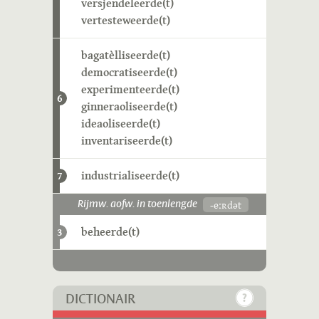
versjendeleerde(t)
vertesteweerde(t)
bagatèlliseerde(t)
democratiseerde(t)
experimenteerde(t)
6
ginneraoliseerde(t)
ideaoliseerde(t)
inventariseerde(t)
industrialiseerde(t)
7
-eːʀdət
Rijmw. aofw. in toenlengde
beheerde(t)
3
DICTIONAIR