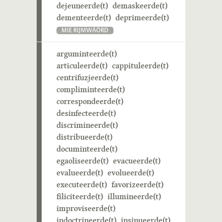
dejeuneerde(t)
demaskeerde(t)
dementeerde(t)
deprimeerde(t)
MIE RIJMWÄÖRD
arguminteerde(t)
articuleerde(t)
cappituleerde(t)
centrifuzjeerde(t)
compliminteerde(t)
correspondeerde(t)
desinfecteerde(t)
discrimineerde(t)
distribueerde(t)
documinteerde(t)
egaoliseerde(t)
evacueerde(t)
evalueerde(t)
evolueerde(t)
executeerde(t)
favorizeerde(t)
filiciteerde(t)
illumineerde(t)
improviseerde(t)
indoctrineerde(t)
insinueerde(t)