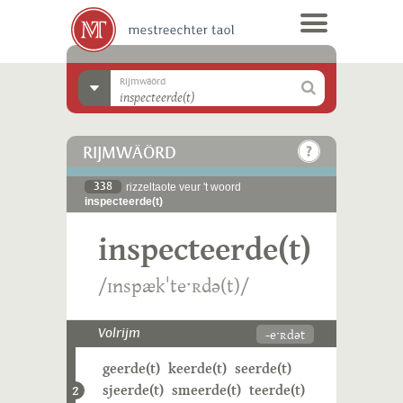
Rijmwäörd
RIJMWÄÖRD
338
rizzeltaote veur 't woord
inspecteerde(t)
inspecteerde(t)
/ɪnspækˈteˑʀdə(t)/
-eˑʀdət
Volrijm
geerde(t)
keerde(t)
seerde(t)
sjeerde(t)
smeerde(t)
teerde(t)
2