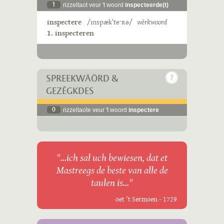
1
rizzeltaot veur 't woord
inspecteerde(t)
inspectere
/ɪnspækˈteˑʀə/
wèrkwoord
1. inspecteren
SPREEKWÄÖRD &
GEZÈGKDES
0
rizzeltaote veur 't woord
inspectere
"...ich sal uch bewiesen, dat et
Mastreegs de beste van alle de
taulen is..."
oet 't Sermoen - 1729