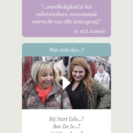
"...onvolledigheid is het
onbetwistbare, eeuwenoude
voorrecht van elke lexicograaf."
Dr. H.J.E. Endepols
Wat steit dao...?
Rij Start Eele...?
Boe Zie Je...?