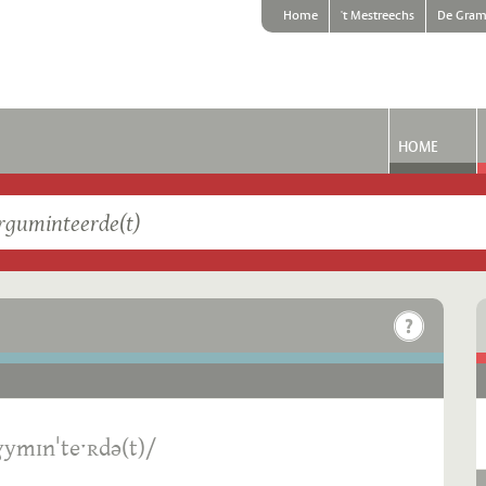
Home
't Mestreechs
De Gram
HOME
ymɪnˈteˑʀdə(t)/