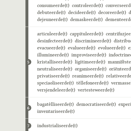
consumeerde(t)
controleerde(t)
converseerd
debuteerde(t)
decideerde(t)
decoreerde(t)
d
dejeuneerde(t)
demaskeerde(t)
dementeerde
articuleerde(t)
cappituleerde(t)
centrifuzjee
desinfecteerde(t)
discrimineerde(t)
distribu
evacueerde(t)
evalueerde(t)
evolueerde(t)
e
illumineerde(t)
improviseerde(t)
indoctrine
kristalliseerde(t)
ligitimeerde(t)
mannifèste
5
neutraliseerde(t)
organiseerde(t)
oriënteerd
privatiseerde(t)
reanimeerde(t)
relativeerde
speciaoliseerde(t)
tèllefoneerde(t)
vermasse
versjendeleerde(t)
vertesteweerde(t)
bagatèlliseerde(t)
democratiseerde(t)
exper
6
inventariseerde(t)
industrialiseerde(t)
7