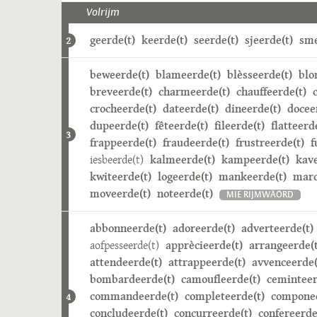
Volrijm
geerde(t)
keerde(t)
seerde(t)
sjeerde(t)
sme
2
beweerde(t)
blameerde(t)
blèsseerde(t)
blo
breveerde(t)
charmeerde(t)
chauffeerde(t)
crocheerde(t)
dateerde(t)
dineerde(t)
docee
dupeerde(t)
fêteerde(t)
fileerde(t)
flatteerd
3
frappeerde(t)
fraudeerde(t)
frustreerde(t)
f
iesbeerde(t)
kalmeerde(t)
kampeerde(t)
kave
kwiteerde(t)
logeerde(t)
mankeerde(t)
marc
moveerde(t)
noteerde(t)
MIE RIJMWÄÖRD
abbonneerde(t)
adoreerde(t)
adverteerde(t)
aofpesseerde(t)
apprècieerde(t)
arrangeerde(t
attendeerde(t)
attrappeerde(t)
avvenceerde(
bombardeerde(t)
camoufleerde(t)
ceminteer
commandeerde(t)
completeerde(t)
componee
4
concludeerde(t)
concurreerde(t)
confereerde