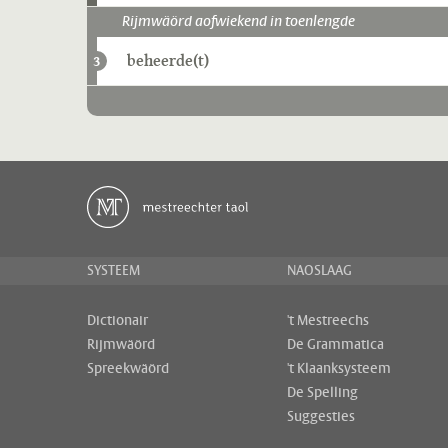
Rijmwäörd aofwiekend in toenlengde
beheerde(t)
3
SYSTEEM
NAOSLAAG
Dictionair
't Mestreechs
Rijmwäörd
De Grammatica
Spreekwäörd
't Klaanksysteem
De Spelling
Suggesties