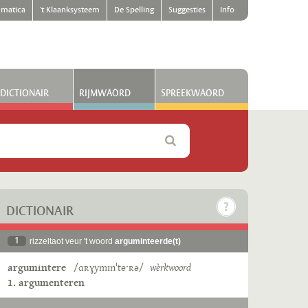
matica
't Klaanksysteem
De Spelling
Suggesties
Info
DICTIONAIR
RIJMWÄÖRD
SPREEKWÄÖRD
DICTIONAIR
1
rizzeltaot veur 't woord
arguminteerde(t)
argumintere
/ɑʀɣymɪnˈteˑʀə/
wèrkwoord
1. argumenteren