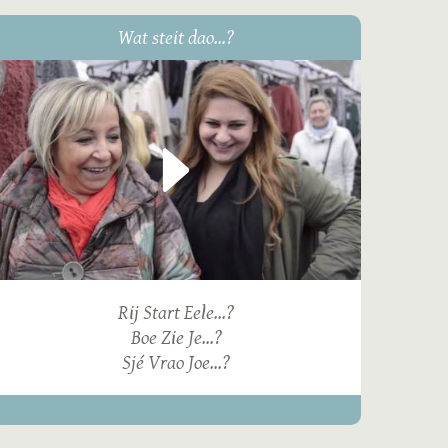
Wat steit dao...?
Rij Start Eele...?
Boe Zie Je...?
Sjé Vrao Joe...?