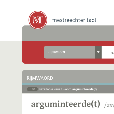
Rijmwäörd
RIJMWÄÖRD
338
rizzeltaote veur 't woord
arguminteerde(t)
arguminteerde(t)
/ɑʀɣ