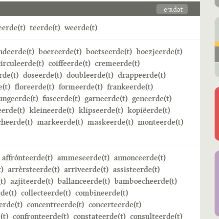
-eˑʀdət
erde(t)
teerde(t)
weerde(t)
ndeerde(t)
boereerde(t)
boetseerde(t)
boezjeerde(t)
circuleerde(t)
coiffeerde(t)
cremeerde(t)
rde(t)
doseerde(t)
doubleerde(t)
drappeerde(t)
e(t)
floreerde(t)
formeerde(t)
frankeerde(t)
ungeerde(t)
fuseerde(t)
garneerde(t)
geneerde(t)
erde(t)
kleineerde(t)
klipseerde(t)
kopiëerde(t)
heerde(t)
markeerde(t)
maskeerde(t)
monteerde(t)
affrónteerde(t)
ammeseerde(t)
annonceerde(t)
)
arrèrsteerde(t)
arriveerde(t)
assisteerde(t)
t)
azjiteerde(t)
ballanceerde(t)
bamboecheerde(t)
de(t)
collecteerde(t)
combineerde(t)
rde(t)
concentreerde(t)
concerteerde(t)
(t)
confronteerde(t)
constateerde(t)
consulteerde(t)