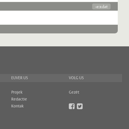
-eːʀdət
EUVER US
VOLG US
Projek
Gezèt
Redactie
Kontak