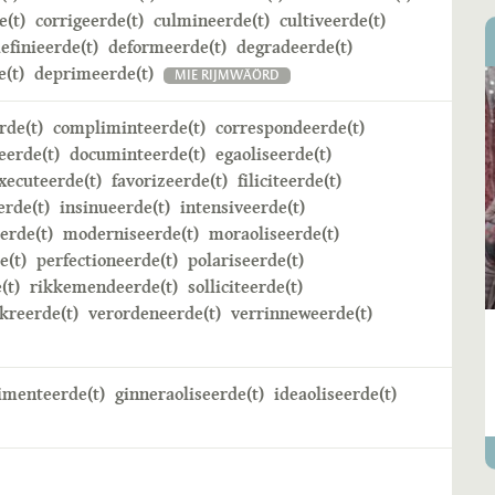
e(t)
corrigeerde(t)
culmineerde(t)
cultiveerde(t)
efinieerde(t)
deformeerde(t)
degradeerde(t)
(t)
deprimeerde(t)
MIE RIJMWÄÖRD
rde(t)
compliminteerde(t)
correspondeerde(t)
eerde(t)
documinteerde(t)
egaoliseerde(t)
xecuteerde(t)
favorizeerde(t)
filiciteerde(t)
erde(t)
insinueerde(t)
intensiveerde(t)
erde(t)
moderniseerde(t)
moraoliseerde(t)
e(t)
perfectioneerde(t)
polariseerde(t)
(t)
rikkemendeerde(t)
solliciteerde(t)
kreerde(t)
verordeneerde(t)
verrinneweerde(t)
imenteerde(t)
ginneraoliseerde(t)
ideaoliseerde(t)