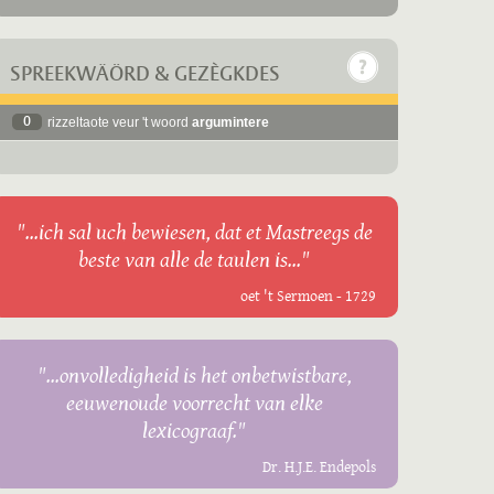
SPREEKWÄÖRD & GEZÈGKDES
0
rizzeltaote veur 't woord
argumintere
"...ich sal uch bewiesen, dat et Mastreegs de
beste van alle de taulen is..."
oet 't Sermoen - 1729
"...onvolledigheid is het onbetwistbare,
eeuwenoude voorrecht van elke
lexicograaf."
Dr. H.J.E. Endepols