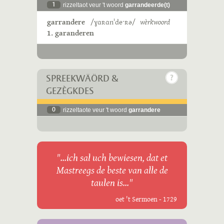
1
rizzeltaot veur 't woord
garrandeerde(t)
garrandere
/ɣɑʀɑnˈdeˑʀə/
wèrkwoord
1. garanderen
SPREEKWÄÖRD &
GEZÈGKDES
0
rizzeltaote veur 't woord
garrandere
"...ich sal uch bewiesen, dat et
Mastreegs de beste van alle de
taulen is..."
oet 't Sermoen - 1729