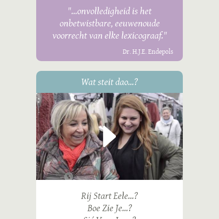
"...onvolledigheid is het
onbetwistbare, eeuwenoude
voorrecht van elke lexicograaf."
Dr. H.J.E. Endepols
Wat steit dao...?
Rij Start Eele...?
Boe Zie Je...?