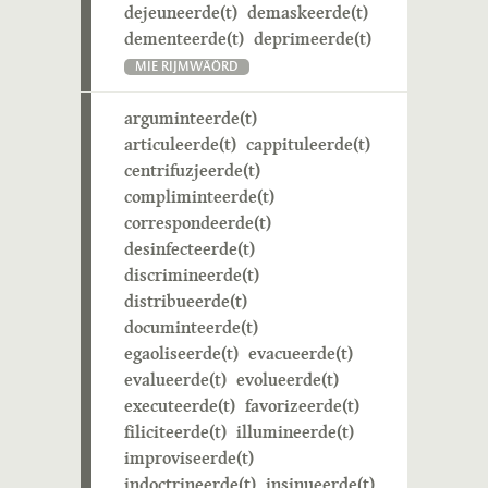
dejeuneerde(t)
demaskeerde(t)
dementeerde(t)
deprimeerde(t)
MIE RIJMWÄÖRD
arguminteerde(t)
articuleerde(t)
cappituleerde(t)
centrifuzjeerde(t)
compliminteerde(t)
correspondeerde(t)
desinfecteerde(t)
discrimineerde(t)
distribueerde(t)
documinteerde(t)
egaoliseerde(t)
evacueerde(t)
evalueerde(t)
evolueerde(t)
executeerde(t)
favorizeerde(t)
filiciteerde(t)
illumineerde(t)
improviseerde(t)
indoctrineerde(t)
insinueerde(t)