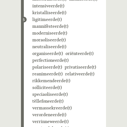
intensiveerde(t)
kristalliseerde(t)
ligitimeerde(t)
5
mannifèsteerde(t)
moderniseerde(t)
moraoliseerde(t)
neutraliseerde(t)
organiseerde(t)
oriënteerde(t)
perfectioneerde(t)
polariseerde(t)
privatiseerde(t)
reanimeerde(t)
relativeerde(t)
rikkemendeerde(t)
solliciteerde(t)
speciaoliseerde(t)
tèllefoneerde(t)
vermassekreerde(t)
verordeneerde(t)
verrinneweerde(t)