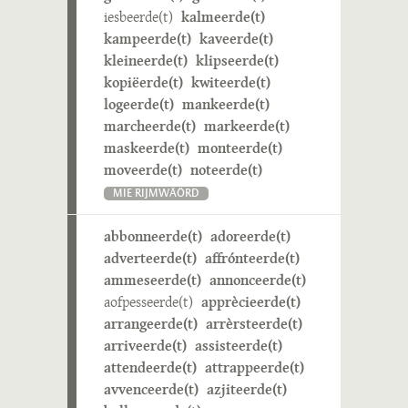
iesbeerde(t)
kalmeerde(t)
kampeerde(t)
kaveerde(t)
kleineerde(t)
klipseerde(t)
kopiëerde(t)
kwiteerde(t)
logeerde(t)
mankeerde(t)
marcheerde(t)
markeerde(t)
maskeerde(t)
monteerde(t)
moveerde(t)
noteerde(t)
MIE RIJMWÄÖRD
abbonneerde(t)
adoreerde(t)
adverteerde(t)
affrónteerde(t)
ammeseerde(t)
annonceerde(t)
aofpesseerde(t)
apprècieerde(t)
arrangeerde(t)
arrèrsteerde(t)
arriveerde(t)
assisteerde(t)
attendeerde(t)
attrappeerde(t)
avvenceerde(t)
azjiteerde(t)