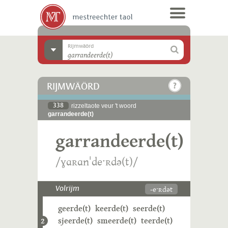
Rijmwäörd
RIJMWÄÖRD
338
rizzeltaote veur 't woord
garrandeerde(t)
garrandeerde(t)
/ɣɑʀɑnˈdeˑʀdə(t)/
-eˑʀdət
Volrijm
geerde(t)
keerde(t)
seerde(t)
sjeerde(t)
smeerde(t)
teerde(t)
2