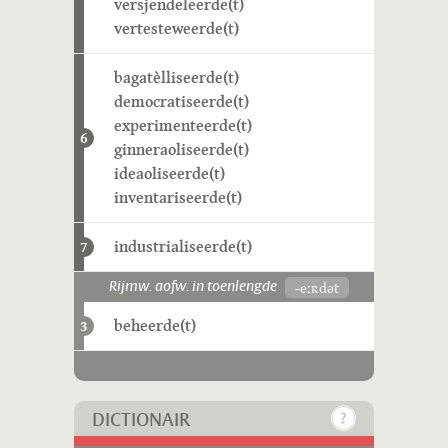
versjendeleerde(t)
vertesteweerde(t)
bagatèlliseerde(t)
democratiseerde(t)
experimenteerde(t)
6
ginneraoliseerde(t)
ideaoliseerde(t)
inventariseerde(t)
industrialiseerde(t)
7
-eːʀdət
Rijmw. aofw. in toenlengde
beheerde(t)
3
DICTIONAIR