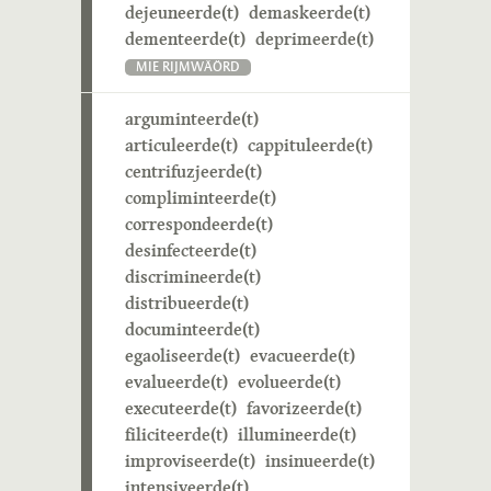
dejeuneerde(t)
demaskeerde(t)
dementeerde(t)
deprimeerde(t)
MIE RIJMWÄÖRD
arguminteerde(t)
articuleerde(t)
cappituleerde(t)
centrifuzjeerde(t)
compliminteerde(t)
correspondeerde(t)
desinfecteerde(t)
discrimineerde(t)
distribueerde(t)
documinteerde(t)
egaoliseerde(t)
evacueerde(t)
evalueerde(t)
evolueerde(t)
executeerde(t)
favorizeerde(t)
filiciteerde(t)
illumineerde(t)
improviseerde(t)
insinueerde(t)
intensiveerde(t)