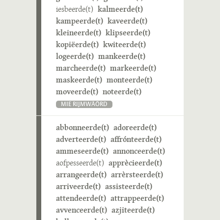
iesbeerde(t)
kalmeerde(t)
kampeerde(t)
kaveerde(t)
kleineerde(t)
klipseerde(t)
kopiëerde(t)
kwiteerde(t)
logeerde(t)
mankeerde(t)
marcheerde(t)
markeerde(t)
maskeerde(t)
monteerde(t)
moveerde(t)
noteerde(t)
MIE RIJMWÄÖRD
abbonneerde(t)
adoreerde(t)
adverteerde(t)
affrónteerde(t)
ammeseerde(t)
annonceerde(t)
aofpesseerde(t)
apprècieerde(t)
arrangeerde(t)
arrèrsteerde(t)
arriveerde(t)
assisteerde(t)
attendeerde(t)
attrappeerde(t)
avvenceerde(t)
azjiteerde(t)