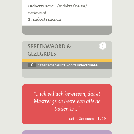
indoctrinere
/ɪndɔktʀɪˈneˑʀə/
wèrkwoord
1. indoctrineren
SPREEKWÄÖRD &
GEZÈGKDES
0
rizzeltaote veur 't woord
indoctrinere
"...ich sal uch bewiesen, dat et
Mastreegs de beste van alle de
taulen is..."
oet 't Sermoen - 1729