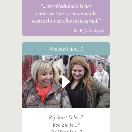
"...onvolledigheid is het
onbetwistbare, eeuwenoude
voorrecht van elke lexicograaf."
Dr. H.J.E. Endepols
Wat steit dao...?
Rij Start Eele...?
Boe Zie Je...?