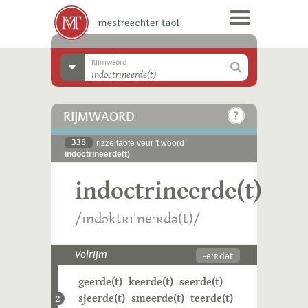
Rijmwäörd
RIJMWÄÖRD
338
rizzeltaote veur 't woord
indoctrineerde(t)
indoctrineerde(t)
/ɪndɔktʀɪˈneˑʀdə(t)/
-eˑʀdət
Volrijm
geerde(t)
keerde(t)
seerde(t)
sjeerde(t)
smeerde(t)
teerde(t)
2