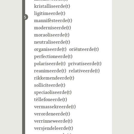
kristalliseerde(t)
ligitimeerde(t)
5
mannifèsteerde(t)
moderniseerde(t)
moraoliseerde(t)
neutraliseerde(t)
organiseerde(t)
oriënteerde(t)
perfectioneerde(t)
polariseerde(t)
privatiseerde(t)
reanimeerde(t)
relativeerde(t)
rikkemendeerde(t)
solliciteerde(t)
speciaoliseerde(t)
tèllefoneerde(t)
vermassekreerde(t)
verordeneerde(t)
verrinneweerde(t)
versjendeleerde(t)