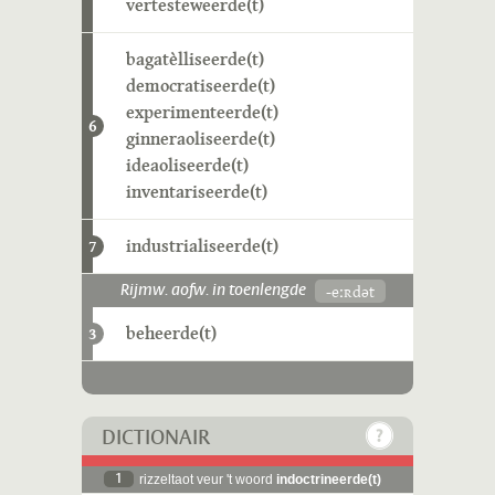
vertesteweerde(t)
bagatèlliseerde(t)
democratiseerde(t)
experimenteerde(t)
6
ginneraoliseerde(t)
ideaoliseerde(t)
inventariseerde(t)
industrialiseerde(t)
7
-eːʀdət
Rijmw. aofw. in toenlengde
beheerde(t)
3
DICTIONAIR
1
rizzeltaot veur 't woord
indoctrineerde(t)