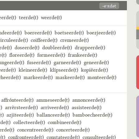
-eˑʀdət
erde(t)
teerde(t)
weerde(t)
ndeerde(t)
boereerde(t)
boetseerde(t)
boezjeerde(t)
circuleerde(t)
coiffeerde(t)
cremeerde(t)
rde(t)
doseerde(t)
doubleerde(t)
drappeerde(t)
e(t)
floreerde(t)
formeerde(t)
frankeerde(t)
ungeerde(t)
fuseerde(t)
garneerde(t)
geneerde(t)
erde(t)
kleineerde(t)
klipseerde(t)
kopiëerde(t)
heerde(t)
markeerde(t)
maskeerde(t)
monteerde(t)
affrónteerde(t)
ammeseerde(t)
annonceerde(t)
)
arrèrsteerde(t)
arriveerde(t)
assisteerde(t)
t)
azjiteerde(t)
ballanceerde(t)
bamboecheerde(t)
de(t)
collecteerde(t)
combineerde(t)
rde(t)
concentreerde(t)
concerteerde(t)
(t)
confronteerde(t)
constateerde(t)
consulteerde(t)