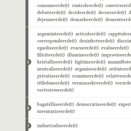
consumeerde(t)
controleerde(t)
converseerd
debuteerde(t)
decideerde(t)
decoreerde(t)
d
dejeuneerde(t)
demaskeerde(t)
dementeerde
arguminteerde(t)
articuleerde(t)
cappitulee
correspondeerde(t)
desinfecteerde(t)
discri
egaoliseerde(t)
evacueerde(t)
evalueerde(t)
filiciteerde(t)
illumineerde(t)
improviseerde
kristalliseerde(t)
ligitimeerde(t)
mannifèste
5
neutraliseerde(t)
organiseerde(t)
oriënteerd
privatiseerde(t)
reanimeerde(t)
relativeerde
tèllefoneerde(t)
vermassekreerde(t)
verorde
vertesteweerde(t)
bagatèlliseerde(t)
democratiseerde(t)
exper
6
inventariseerde(t)
industrialiseerde(t)
7