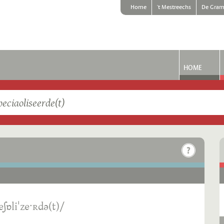
Home
't Mestreechs
De Gram
HOME
eʃɒliˈzeˑʀdə(t)/