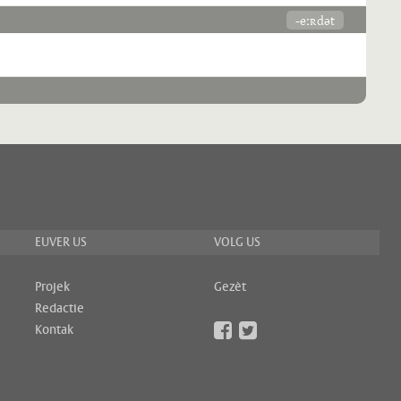
-eːʀdət
EUVER US
VOLG US
Projek
Gezèt
Redactie
Kontak