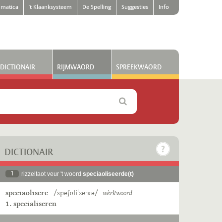
matica
't Klaanksysteem
De Spelling
Suggesties
Info
DICTIONAIR
RIJMWÄÖRD
SPREEKWÄÖRD
DICTIONAIR
1
rizzeltaot veur 't woord
speciaoliseerde(t)
speciaolisere
/speʃɒliˈzeˑʀə/
wèrkwoord
1. specialiseren