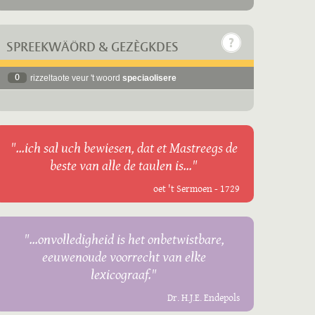
SPREEKWÄÖRD & GEZÈGKDES
0
rizzeltaote veur 't woord
speciaolisere
"...ich sal uch bewiesen, dat et Mastreegs de
beste van alle de taulen is..."
oet 't Sermoen - 1729
"...onvolledigheid is het onbetwistbare,
eeuwenoude voorrecht van elke
lexicograaf."
Dr. H.J.E. Endepols