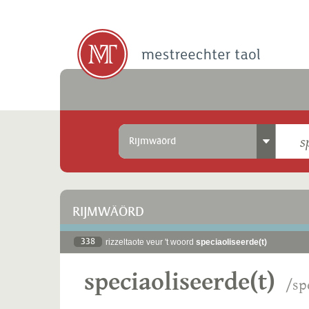
Rijmwäörd
RIJMWÄÖRD
338
rizzeltaote veur 't woord
speciaoliseerde(t)
speciaoliseerde(t)
/sp