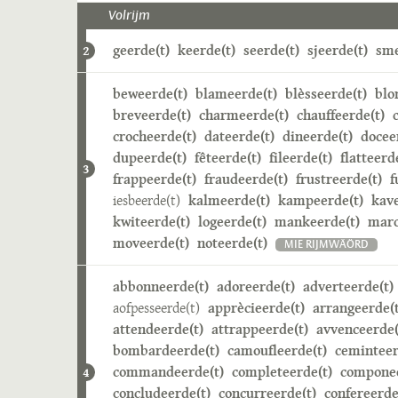
Volrijm
geerde(t)
keerde(t)
seerde(t)
sjeerde(t)
sme
2
beweerde(t)
blameerde(t)
blèsseerde(t)
blo
breveerde(t)
charmeerde(t)
chauffeerde(t)
crocheerde(t)
dateerde(t)
dineerde(t)
docee
dupeerde(t)
fêteerde(t)
fileerde(t)
flatteerd
3
frappeerde(t)
fraudeerde(t)
frustreerde(t)
f
iesbeerde(t)
kalmeerde(t)
kampeerde(t)
kave
kwiteerde(t)
logeerde(t)
mankeerde(t)
marc
moveerde(t)
noteerde(t)
MIE RIJMWÄÖRD
abbonneerde(t)
adoreerde(t)
adverteerde(t)
aofpesseerde(t)
apprècieerde(t)
arrangeerde(t
attendeerde(t)
attrappeerde(t)
avvenceerde(
bombardeerde(t)
camoufleerde(t)
ceminteer
commandeerde(t)
completeerde(t)
componee
4
concludeerde(t)
concurreerde(t)
confereerde