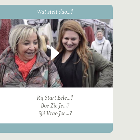
Wat steit dao...?
Rij Start Eele...?
Boe Zie Je...?
Sjé Vrao Joe...?