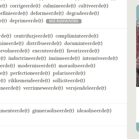
e(t)
corrigeerde(t)
culmineerde(t)
cultiveerde(t)
efinieerde(t)
deformeerde(t)
degradeerde(t)
(t)
deprimeerde(t)
MIE RIJMWÄÖRD
rde(t)
centrifuzjeerde(t)
compliminteerde(t)
mineerde(t)
distribueerde(t)
documinteerde(t)
evolueerde(t)
executeerde(t)
favorizeerde(t)
(t)
indoctrineerde(t)
insinueerde(t)
intensiveerde(t)
erde(t)
moderniseerde(t)
moraoliseerde(t)
e(t)
perfectioneerde(t)
polariseerde(t)
(t)
rikkemendeerde(t)
solliciteerde(t)
neerde(t)
verrinneweerde(t)
versjendeleerde(t)
imenteerde(t)
ginneraoliseerde(t)
ideaoliseerde(t)