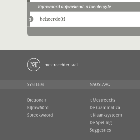
Rijmwäörd aofwiekend in toenlengde
beheerde(t)
3
SYSTEEM
NAOSLAAG
Dictionair
't Mestreechs
Rijmwäörd
De Grammatica
Spreekwäörd
't Klaanksysteem
De Spelling
Suggesties