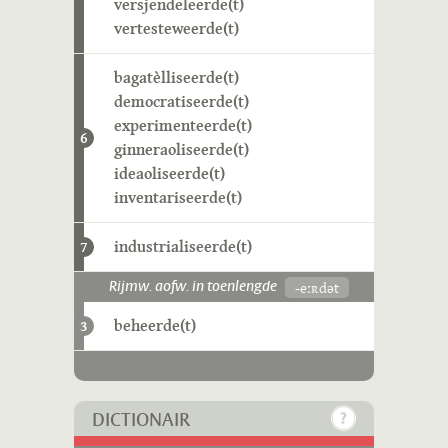
versjendeleerde(t)
vertesteweerde(t)
bagatèlliseerde(t)
democratiseerde(t)
experimenteerde(t)
6
ginneraoliseerde(t)
ideaoliseerde(t)
inventariseerde(t)
industrialiseerde(t)
7
-eːʀdət
Rijmw. aofw. in toenlengde
beheerde(t)
3
DICTIONAIR