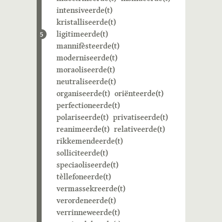
intensiveerde(t)
kristalliseerde(t)
ligitimeerde(t)
5
mannifèsteerde(t)
moderniseerde(t)
moraoliseerde(t)
neutraliseerde(t)
organiseerde(t)
oriënteerde(t)
perfectioneerde(t)
polariseerde(t)
privatiseerde(t)
reanimeerde(t)
relativeerde(t)
rikkemendeerde(t)
solliciteerde(t)
speciaoliseerde(t)
tèllefoneerde(t)
vermassekreerde(t)
verordeneerde(t)
verrinneweerde(t)