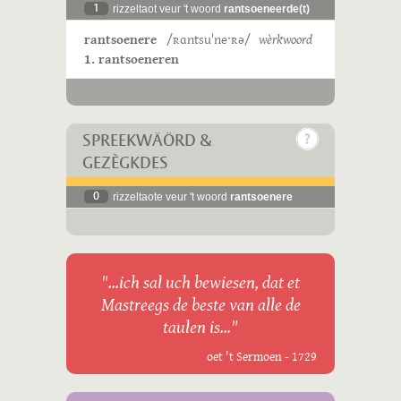
1
rizzeltaot veur 't woord
rantsoeneerde(t)
rantsoenere
/ʀɑntsuˈneˑʀə/
wèrkwoord
1. rantsoeneren
SPREEKWÄÖRD &
GEZÈGKDES
0
rizzeltaote veur 't woord
rantsoenere
"...ich sal uch bewiesen, dat et
Mastreegs de beste van alle de
taulen is..."
oet 't Sermoen - 1729