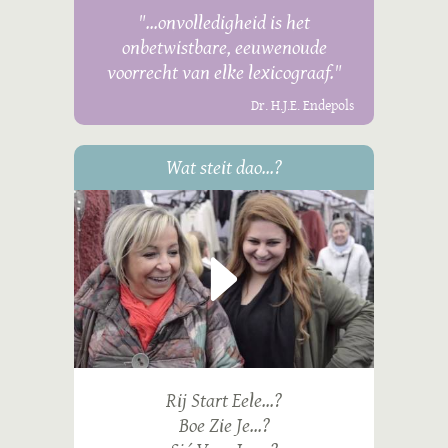
"...onvolledigheid is het
onbetwistbare, eeuwenoude
voorrecht van elke lexicograaf."
Dr. H.J.E. Endepols
Wat steit dao...?
Rij Start Eele...?
Boe Zie Je...?