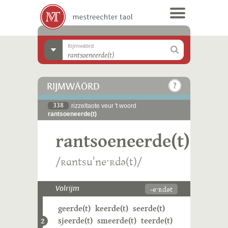
Rijmwäörd
RIJMWÄÖRD
338
rizzeltaote veur 't woord
rantsoeneerde(t)
rantsoeneerde(t)
/ʀɑntsuˈneˑʀdə(t)/
-eˑʀdət
Volrijm
geerde(t)
keerde(t)
seerde(t)
sjeerde(t)
smeerde(t)
teerde(t)
2