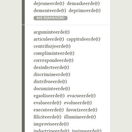
dejeuneerde(t)
demaskeerde(t)
dementeerde(t)
deprimeerde(t)
MIE RIJMWÄÖRD
arguminteerde(t)
articuleerde(t)
cappituleerde(t)
centrifuzjeerde(t)
compliminteerde(t)
correspondeerde(t)
desinfecteerde(t)
discrimineerde(t)
distribueerde(t)
documinteerde(t)
egaoliseerde(t)
evacueerde(t)
evalueerde(t)
evolueerde(t)
executeerde(t)
favorizeerde(t)
filiciteerde(t)
illumineerde(t)
improviseerde(t)
indoctrineerde(t)
insinueerde(t)