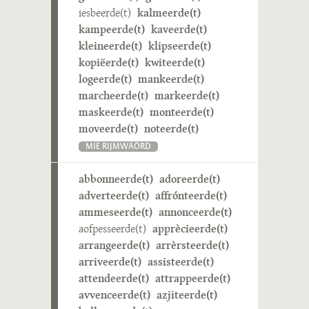
iesbeerde(t)
kalmeerde(t)
kampeerde(t)
kaveerde(t)
kleineerde(t)
klipseerde(t)
kopiëerde(t)
kwiteerde(t)
logeerde(t)
mankeerde(t)
marcheerde(t)
markeerde(t)
maskeerde(t)
monteerde(t)
moveerde(t)
noteerde(t)
MIE RIJMWÄÖRD
abbonneerde(t)
adoreerde(t)
adverteerde(t)
affrónteerde(t)
ammeseerde(t)
annonceerde(t)
aofpesseerde(t)
apprècieerde(t)
arrangeerde(t)
arrèrsteerde(t)
arriveerde(t)
assisteerde(t)
attendeerde(t)
attrappeerde(t)
avvenceerde(t)
azjiteerde(t)