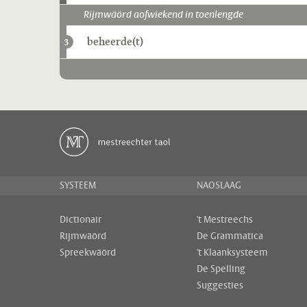
Rijmwäörd aofwiekend in toenlengde
beheerde(t)
3
SYSTEEM
NAOSLAAG
Dictionair
't Mestreechs
Rijmwäörd
De Grammatica
Spreekwäörd
't Klaanksysteem
De Spelling
Suggesties