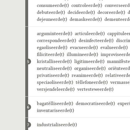
consumeerde(t)
controleerde(t)
converseerd
debuteerde(t)
decideerde(t)
decoreerde(t)
d
dejeuneerde(t)
demaskeerde(t)
dementeerde
arguminteerde(t)
articuleerde(t)
cappitulee
correspondeerde(t)
desinfecteerde(t)
discri
egaoliseerde(t)
evacueerde(t)
evalueerde(t)
filiciteerde(t)
illumineerde(t)
improviseerde
kristalliseerde(t)
ligitimeerde(t)
mannifèste
5
neutraliseerde(t)
organiseerde(t)
oriënteerd
privatiseerde(t)
reanimeerde(t)
relativeerde
speciaoliseerde(t)
tèllefoneerde(t)
vermasse
versjendeleerde(t)
vertesteweerde(t)
bagatèlliseerde(t)
democratiseerde(t)
exper
6
inventariseerde(t)
industrialiseerde(t)
7