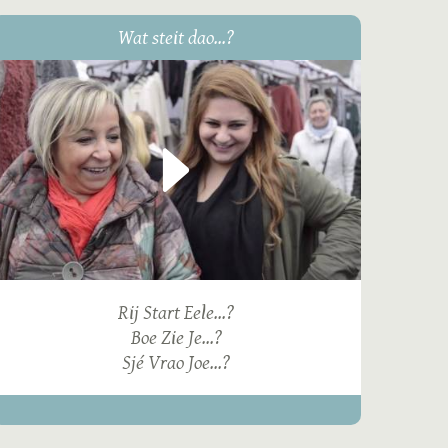
Wat steit dao...?
Rij Start Eele...?
Boe Zie Je...?
Sjé Vrao Joe...?