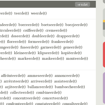
-eˑʀdət
erde(t)
teerde(t)
weerde(t)
ndeerde(t)
boereerde(t)
boetseerde(t)
boezjeerde(t)
circuleerde(t)
coiffeerde(t)
cremeerde(t)
rde(t)
doseerde(t)
doubleerde(t)
drappeerde(t)
e(t)
floreerde(t)
formeerde(t)
frankeerde(t)
ungeerde(t)
fuseerde(t)
garneerde(t)
geneerde(t)
erde(t)
kleineerde(t)
klipseerde(t)
kopiëerde(t)
heerde(t)
markeerde(t)
maskeerde(t)
monteerde(t)
affrónteerde(t)
ammeseerde(t)
annonceerde(t)
)
arrèrsteerde(t)
arriveerde(t)
assisteerde(t)
t)
azjiteerde(t)
ballanceerde(t)
bamboecheerde(t)
de(t)
collecteerde(t)
combineerde(t)
rde(t)
concentreerde(t)
concerteerde(t)
(t)
confronteerde(t)
constateerde(t)
consulteerde(t)