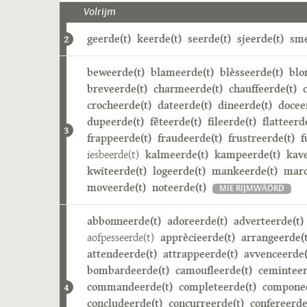
Volrijm
geerde(t)
keerde(t)
seerde(t)
sjeerde(t)
sme
2
beweerde(t)
blameerde(t)
blèsseerde(t)
blo
breveerde(t)
charmeerde(t)
chauffeerde(t)
crocheerde(t)
dateerde(t)
dineerde(t)
docee
dupeerde(t)
fêteerde(t)
fileerde(t)
flatteerd
3
frappeerde(t)
fraudeerde(t)
frustreerde(t)
f
iesbeerde(t)
kalmeerde(t)
kampeerde(t)
kave
kwiteerde(t)
logeerde(t)
mankeerde(t)
marc
moveerde(t)
noteerde(t)
MIE RIJMWÄÖRD
abbonneerde(t)
adoreerde(t)
adverteerde(t)
aofpesseerde(t)
apprècieerde(t)
arrangeerde(t
attendeerde(t)
attrappeerde(t)
avvenceerde(
bombardeerde(t)
camoufleerde(t)
ceminteer
commandeerde(t)
completeerde(t)
componee
4
concludeerde(t)
concurreerde(t)
confereerde