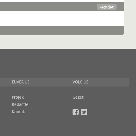
-eːʀdət
EUVER US
VOLG US
Projek
Gezèt
Redactie
Kontak