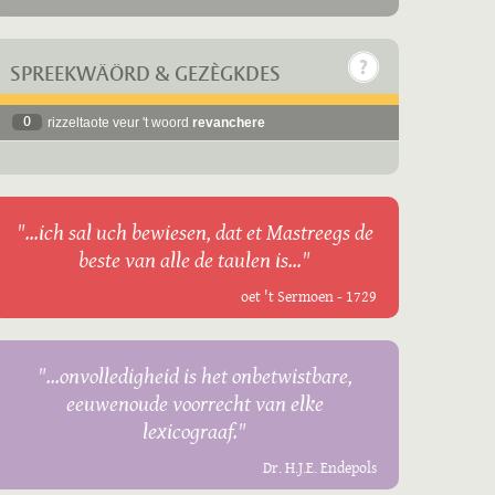
SPREEKWÄÖRD & GEZÈGKDES
0
rizzeltaote veur 't woord
revanchere
"...ich sal uch bewiesen, dat et Mastreegs de
beste van alle de taulen is..."
oet 't Sermoen - 1729
"...onvolledigheid is het onbetwistbare,
eeuwenoude voorrecht van elke
lexicograaf."
Dr. H.J.E. Endepols