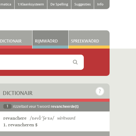
matica
't Klaanksysteem
De Spelling
Suggesties
Info
DICTIONAIR
RIJMWÄÖRD
SPREEKWÄÖRD
DICTIONAIR
1
rizzeltaot veur 't woord
revancheerde(t)
revanchere
/ʀevɑ̃̃ˑˈʃeˑʀə/
wèrkwoord
1. revancheren $