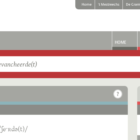
Home
't Mestreechs
De Gram
HOME
ˑˈʃeˑʀdə(t)/