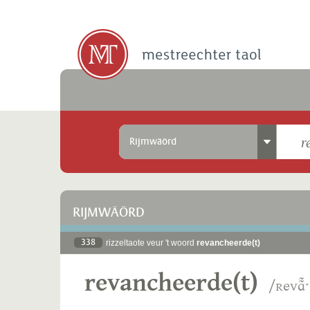
Rijmwäörd
RIJMWÄÖRD
338
rizzeltaote veur 't woord
revancheerde(t)
revancheerde(t)
/ʀevɑ̃̃