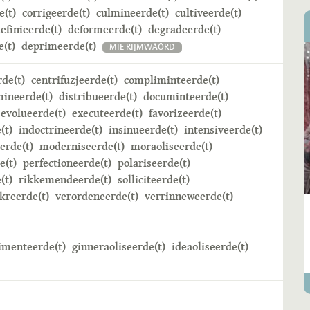
e(t)
corrigeerde(t)
culmineerde(t)
cultiveerde(t)
efinieerde(t)
deformeerde(t)
degradeerde(t)
(t)
deprimeerde(t)
MIE RIJMWÄÖRD
rde(t)
centrifuzjeerde(t)
compliminteerde(t)
mineerde(t)
distribueerde(t)
documinteerde(t)
evolueerde(t)
executeerde(t)
favorizeerde(t)
(t)
indoctrineerde(t)
insinueerde(t)
intensiveerde(t)
erde(t)
moderniseerde(t)
moraoliseerde(t)
e(t)
perfectioneerde(t)
polariseerde(t)
(t)
rikkemendeerde(t)
solliciteerde(t)
kreerde(t)
verordeneerde(t)
verrinneweerde(t)
imenteerde(t)
ginneraoliseerde(t)
ideaoliseerde(t)