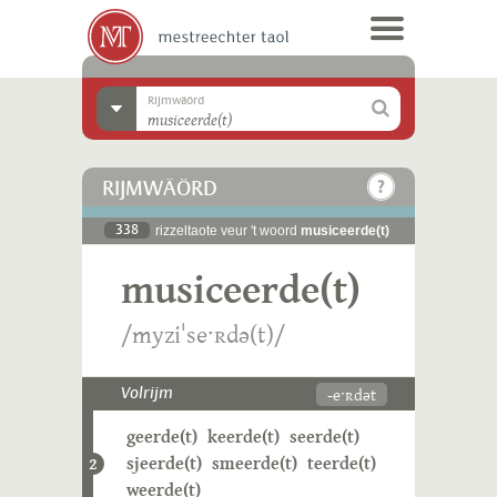
Rijmwäörd
RIJMWÄÖRD
338
rizzeltaote veur 't woord
musiceerde(t)
musiceerde(t)
/myziˈseˑʀdə(t)/
-eˑʀdət
Volrijm
geerde(t)
keerde(t)
seerde(t)
sjeerde(t)
smeerde(t)
teerde(t)
2
weerde(t)