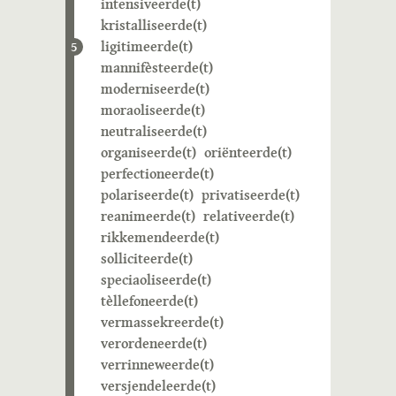
intensiveerde(t)
kristalliseerde(t)
ligitimeerde(t)
5
mannifèsteerde(t)
moderniseerde(t)
moraoliseerde(t)
neutraliseerde(t)
organiseerde(t)
oriënteerde(t)
perfectioneerde(t)
polariseerde(t)
privatiseerde(t)
reanimeerde(t)
relativeerde(t)
rikkemendeerde(t)
solliciteerde(t)
speciaoliseerde(t)
tèllefoneerde(t)
vermassekreerde(t)
verordeneerde(t)
verrinneweerde(t)
versjendeleerde(t)