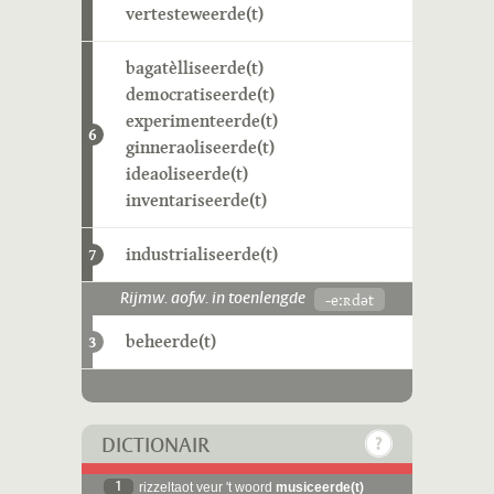
vertesteweerde(t)
bagatèlliseerde(t)
democratiseerde(t)
experimenteerde(t)
6
ginneraoliseerde(t)
ideaoliseerde(t)
inventariseerde(t)
industrialiseerde(t)
7
-eːʀdət
Rijmw. aofw. in toenlengde
beheerde(t)
3
DICTIONAIR
1
rizzeltaot veur 't woord
musiceerde(t)