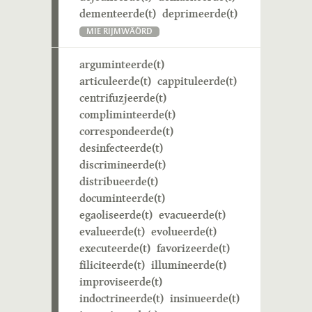
dementeerde(t)
deprimeerde(t)
MIE RIJMWÄÖRD
arguminteerde(t)
articuleerde(t)
cappituleerde(t)
centrifuzjeerde(t)
compliminteerde(t)
correspondeerde(t)
desinfecteerde(t)
discrimineerde(t)
distribueerde(t)
documinteerde(t)
egaoliseerde(t)
evacueerde(t)
evalueerde(t)
evolueerde(t)
executeerde(t)
favorizeerde(t)
filiciteerde(t)
illumineerde(t)
improviseerde(t)
indoctrineerde(t)
insinueerde(t)