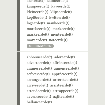
iesbeerde(t)
kalmeerde(t)
kampeerde(t)
kaveerde(t)
kleineerde(t)
klipseerde(t)
kopiëerde(t)
kwiteerde(t)
logeerde(t)
mankeerde(t)
marcheerde(t)
markeerde(t)
maskeerde(t)
monteerde(t)
moveerde(t)
noteerde(t)
MIE RIJMWÄÖRD
abbonneerde(t)
adoreerde(t)
adverteerde(t)
affrónteerde(t)
ammeseerde(t)
annonceerde(t)
aofpesseerde(t)
apprècieerde(t)
arrangeerde(t)
arrèrsteerde(t)
arriveerde(t)
assisteerde(t)
attendeerde(t)
attrappeerde(t)
avvenceerde(t)
azjiteerde(t)
ballanceerde(t)