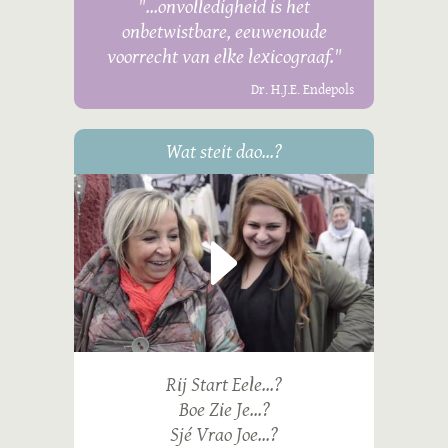
"...onvolledigheid is het
onbetwistbare, eeuwenoude
voorrecht van elke lexicograaf."
Dr. H.J.E. Endepols
Wat steit dao...?
Rij Start Eele...?
Boe Zie Je...?
Sjé Vrao Joe...?