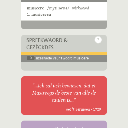
musicere
/myziˈseˑʀə/
wèrkwoord
1. musiceren
SPREEKWÄÖRD &
GEZÈGKDES
0
rizzeltaote veur 't woord
musicere
"...ich sal uch bewiesen, dat et
Mastreegs de beste van alle de
taulen is..."
oet 't Sermoen - 1729