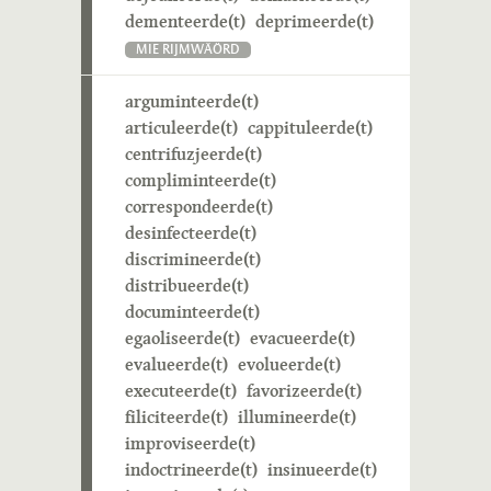
dementeerde(t)
deprimeerde(t)
MIE RIJMWÄÖRD
arguminteerde(t)
articuleerde(t)
cappituleerde(t)
centrifuzjeerde(t)
compliminteerde(t)
correspondeerde(t)
desinfecteerde(t)
discrimineerde(t)
distribueerde(t)
documinteerde(t)
egaoliseerde(t)
evacueerde(t)
evalueerde(t)
evolueerde(t)
executeerde(t)
favorizeerde(t)
filiciteerde(t)
illumineerde(t)
improviseerde(t)
indoctrineerde(t)
insinueerde(t)