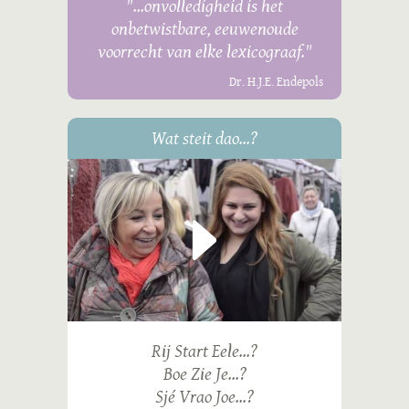
"...onvolledigheid is het
onbetwistbare, eeuwenoude
voorrecht van elke lexicograaf."
Dr. H.J.E. Endepols
Wat steit dao...?
Rij Start Eele...?
Boe Zie Je...?
Sjé Vrao Joe...?