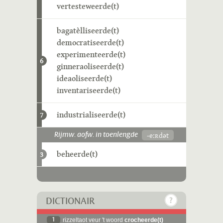
vertesteweerde(t)
bagatèlliseerde(t)
democratiseerde(t)
experimenteerde(t)
6
ginneraoliseerde(t)
ideaoliseerde(t)
inventariseerde(t)
industrialiseerde(t)
7
-eːʀdət
Rijmw. aofw. in toenlengde
beheerde(t)
3
DICTIONAIR
1
rizzeltaot veur 't woord
crocheerde(t)