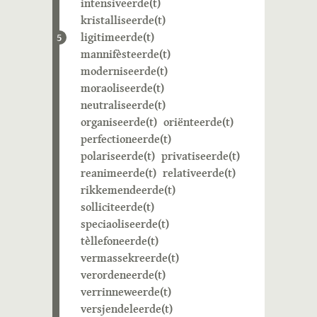
intensiveerde(t)
kristalliseerde(t)
ligitimeerde(t)
5
mannifèsteerde(t)
moderniseerde(t)
moraoliseerde(t)
neutraliseerde(t)
organiseerde(t)
oriënteerde(t)
perfectioneerde(t)
polariseerde(t)
privatiseerde(t)
reanimeerde(t)
relativeerde(t)
rikkemendeerde(t)
solliciteerde(t)
speciaoliseerde(t)
tèllefoneerde(t)
vermassekreerde(t)
verordeneerde(t)
verrinneweerde(t)
versjendeleerde(t)