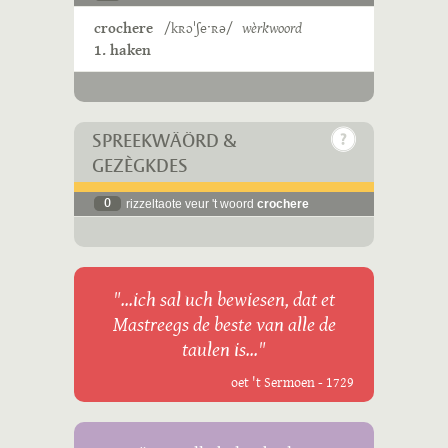
crochere
/kʀɔˈʃeˑʀə/
wèrkwoord
1. haken
SPREEKWÄÖRD &
GEZÈGKDES
0
rizzeltaote veur 't woord
crochere
"...ich sal uch bewiesen, dat et
Mastreegs de beste van alle de
taulen is..."
oet 't Sermoen - 1729