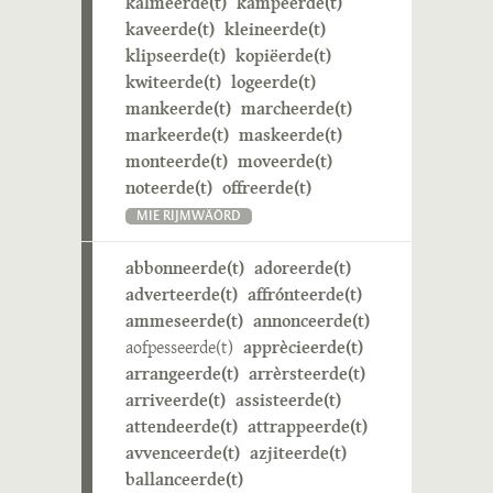
kalmeerde(t)
kampeerde(t)
kaveerde(t)
kleineerde(t)
klipseerde(t)
kopiëerde(t)
kwiteerde(t)
logeerde(t)
mankeerde(t)
marcheerde(t)
markeerde(t)
maskeerde(t)
monteerde(t)
moveerde(t)
noteerde(t)
offreerde(t)
MIE RIJMWÄÖRD
abbonneerde(t)
adoreerde(t)
adverteerde(t)
affrónteerde(t)
ammeseerde(t)
annonceerde(t)
aofpesseerde(t)
apprècieerde(t)
arrangeerde(t)
arrèrsteerde(t)
arriveerde(t)
assisteerde(t)
attendeerde(t)
attrappeerde(t)
avvenceerde(t)
azjiteerde(t)
ballanceerde(t)