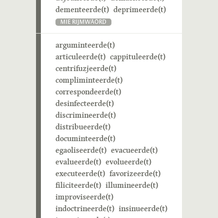
dementeerde(t)
deprimeerde(t)
MIE RIJMWÄÖRD
arguminteerde(t)
articuleerde(t)
cappituleerde(t)
centrifuzjeerde(t)
compliminteerde(t)
correspondeerde(t)
desinfecteerde(t)
discrimineerde(t)
distribueerde(t)
documinteerde(t)
egaoliseerde(t)
evacueerde(t)
evalueerde(t)
evolueerde(t)
executeerde(t)
favorizeerde(t)
filiciteerde(t)
illumineerde(t)
improviseerde(t)
indoctrineerde(t)
insinueerde(t)