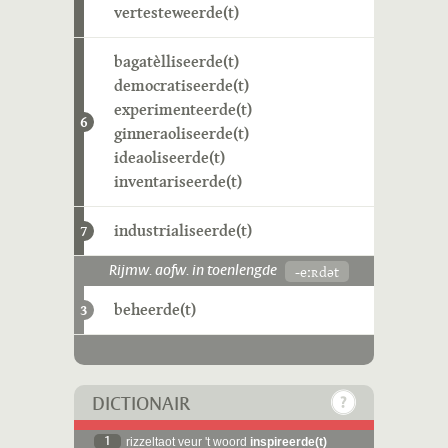
vertesteweerde(t)
bagatèlliseerde(t)
democratiseerde(t)
experimenteerde(t)
6
ginneraoliseerde(t)
ideaoliseerde(t)
inventariseerde(t)
industrialiseerde(t)
7
-eːʀdət
Rijmw. aofw. in toenlengde
beheerde(t)
3
DICTIONAIR
1
rizzeltaot veur 't woord
inspireerde(t)