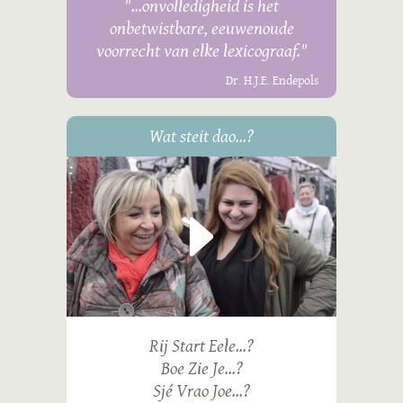
"...onvolledigheid is het
onbetwistbare, eeuwenoude
voorrecht van elke lexicograaf."
Dr. H.J.E. Endepols
Wat steit dao...?
Rij Start Eele...?
Boe Zie Je...?
Sjé Vrao Joe...?