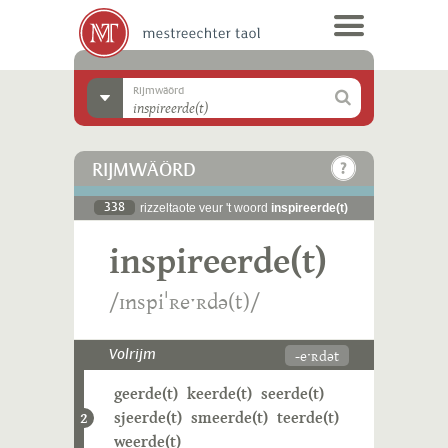
Rijmwäörd
RIJMWÄÖRD
338
rizzeltaote veur 't woord
inspireerde(t)
inspireerde(t)
/ɪnspiˈʀeˑʀdə(t)/
-eˑʀdət
Volrijm
geerde(t)
keerde(t)
seerde(t)
sjeerde(t)
smeerde(t)
teerde(t)
2
weerde(t)