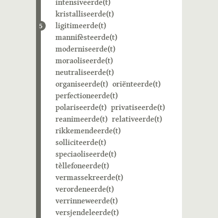
intensiveerde(t)
kristalliseerde(t)
ligitimeerde(t)
5
mannifèsteerde(t)
moderniseerde(t)
moraoliseerde(t)
neutraliseerde(t)
organiseerde(t)
oriënteerde(t)
perfectioneerde(t)
polariseerde(t)
privatiseerde(t)
reanimeerde(t)
relativeerde(t)
rikkemendeerde(t)
solliciteerde(t)
speciaoliseerde(t)
tèllefoneerde(t)
vermassekreerde(t)
verordeneerde(t)
verrinneweerde(t)
versjendeleerde(t)