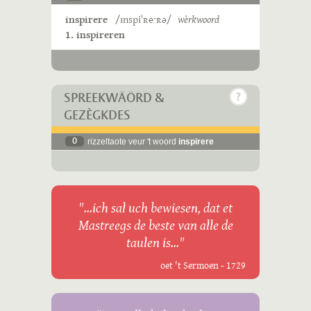
inspirere
/ɪnspiˈʀeˑʀə/
wèrkwoord
1. inspireren
SPREEKWÄÖRD &
GEZÈGKDES
0
rizzeltaote veur 't woord
inspirere
"...ich sal uch bewiesen, dat et
Mastreegs de beste van alle de
taulen is..."
oet 't Sermoen - 1729