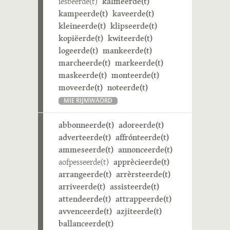
iesbeerde(t)
kalmeerde(t)
kampeerde(t)
kaveerde(t)
kleineerde(t)
klipseerde(t)
kopiëerde(t)
kwiteerde(t)
logeerde(t)
mankeerde(t)
marcheerde(t)
markeerde(t)
maskeerde(t)
monteerde(t)
moveerde(t)
noteerde(t)
MIE RIJMWÄÖRD
abbonneerde(t)
adoreerde(t)
adverteerde(t)
affrónteerde(t)
ammeseerde(t)
annonceerde(t)
aofpesseerde(t)
apprècieerde(t)
arrangeerde(t)
arrèrsteerde(t)
arriveerde(t)
assisteerde(t)
attendeerde(t)
attrappeerde(t)
avvenceerde(t)
azjiteerde(t)
ballanceerde(t)