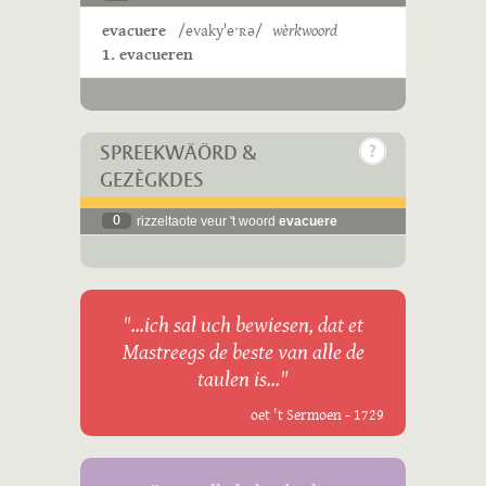
evacuere
/evakyˈeˑʀə/
wèrkwoord
1. evacueren
SPREEKWÄÖRD &
GEZÈGKDES
0
rizzeltaote veur 't woord
evacuere
"...ich sal uch bewiesen, dat et
Mastreegs de beste van alle de
taulen is..."
oet 't Sermoen - 1729