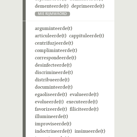
dementeerde(t)
deprimeerde(t)
MIE RIJMWÄÖRD
arguminteerde(t)
articuleerde(t)
cappituleerde(t)
centrifuzjeerde(t)
compliminteerde(t)
correspondeerde(t)
desinfecteerde(t)
discrimineerde(t)
distribueerde(t)
documinteerde(t)
egaoliseerde(t)
evalueerde(t)
evolueerde(t)
executeerde(t)
favorizeerde(t)
filiciteerde(t)
illumineerde(t)
improviseerde(t)
indoctrineerde(t)
insinueerde(t)