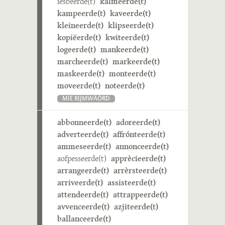
iesbeerde(t)
kalmeerde(t)
kampeerde(t)
kaveerde(t)
kleineerde(t)
klipseerde(t)
kopiëerde(t)
kwiteerde(t)
logeerde(t)
mankeerde(t)
marcheerde(t)
markeerde(t)
maskeerde(t)
monteerde(t)
moveerde(t)
noteerde(t)
MIE RIJMWÄÖRD
abbonneerde(t)
adoreerde(t)
adverteerde(t)
affrónteerde(t)
ammeseerde(t)
annonceerde(t)
aofpesseerde(t)
apprècieerde(t)
arrangeerde(t)
arrèrsteerde(t)
arriveerde(t)
assisteerde(t)
attendeerde(t)
attrappeerde(t)
avvenceerde(t)
azjiteerde(t)
ballanceerde(t)