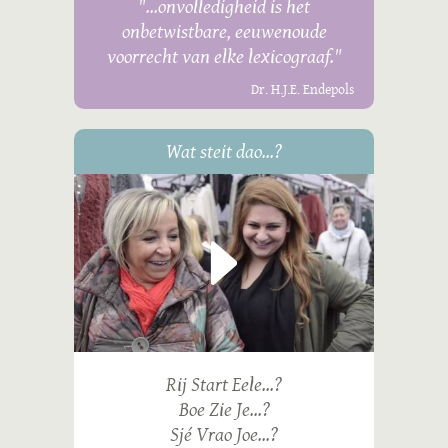
"...onvolledigheid is het
onbetwistbare, eeuwenoude
voorrecht van elke lexicograaf."
Dr. H.J.E. Endepols
Wat steit dao...?
Rij Start Eele...?
Boe Zie Je...?
Sjé Vrao Joe...?