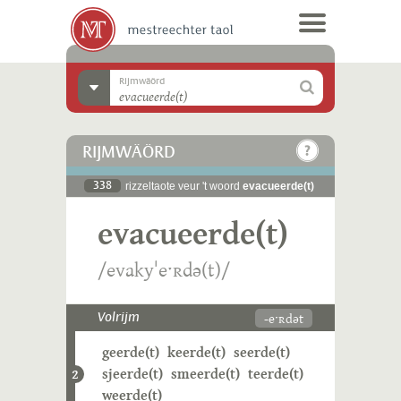
Rijmwäörd
RIJMWÄÖRD
338
rizzeltaote veur 't woord
evacueerde(t)
evacueerde(t)
/evakyˈeˑʀdə(t)/
-eˑʀdət
Volrijm
geerde(t)
keerde(t)
seerde(t)
sjeerde(t)
smeerde(t)
teerde(t)
2
weerde(t)