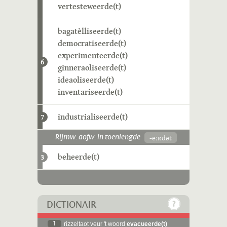
vertesteweerde(t)
bagatèlliseerde(t)
democratiseerde(t)
experimenteerde(t)
6
ginneraoliseerde(t)
ideaoliseerde(t)
inventariseerde(t)
industrialiseerde(t)
7
-eːʀdət
Rijmw. aofw. in toenlengde
beheerde(t)
3
DICTIONAIR
1
rizzeltaot veur 't woord
evacueerde(t)