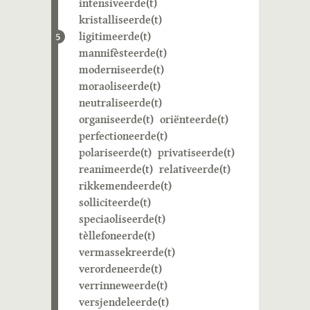
intensiveerde(t)
kristalliseerde(t)
ligitimeerde(t)
5
mannifèsteerde(t)
moderniseerde(t)
moraoliseerde(t)
neutraliseerde(t)
organiseerde(t)
oriënteerde(t)
perfectioneerde(t)
polariseerde(t)
privatiseerde(t)
reanimeerde(t)
relativeerde(t)
rikkemendeerde(t)
solliciteerde(t)
speciaoliseerde(t)
tèllefoneerde(t)
vermassekreerde(t)
verordeneerde(t)
verrinneweerde(t)
versjendeleerde(t)