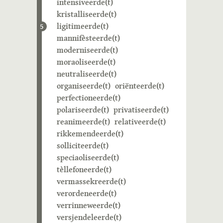
intensiveerde(t)
kristalliseerde(t)
ligitimeerde(t)
5
mannifèsteerde(t)
moderniseerde(t)
moraoliseerde(t)
neutraliseerde(t)
organiseerde(t)
oriënteerde(t)
perfectioneerde(t)
polariseerde(t)
privatiseerde(t)
reanimeerde(t)
relativeerde(t)
rikkemendeerde(t)
solliciteerde(t)
speciaoliseerde(t)
tèllefoneerde(t)
vermassekreerde(t)
verordeneerde(t)
verrinneweerde(t)
versjendeleerde(t)