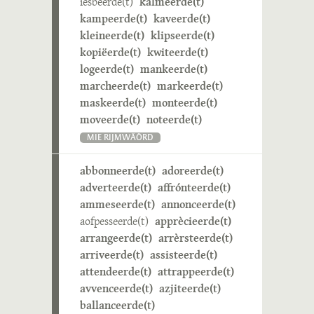
iesbeerde(t)
kalmeerde(t)
kampeerde(t)
kaveerde(t)
kleineerde(t)
klipseerde(t)
kopiëerde(t)
kwiteerde(t)
logeerde(t)
mankeerde(t)
marcheerde(t)
markeerde(t)
maskeerde(t)
monteerde(t)
moveerde(t)
noteerde(t)
MIE RIJMWÄÖRD
abbonneerde(t)
adoreerde(t)
adverteerde(t)
affrónteerde(t)
ammeseerde(t)
annonceerde(t)
aofpesseerde(t)
apprècieerde(t)
arrangeerde(t)
arrèrsteerde(t)
arriveerde(t)
assisteerde(t)
attendeerde(t)
attrappeerde(t)
avvenceerde(t)
azjiteerde(t)
ballanceerde(t)