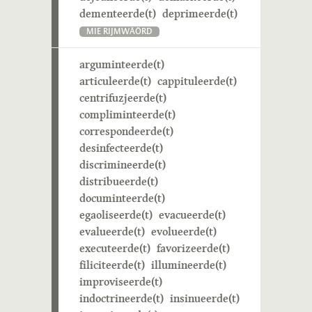
dementeerde(t)
deprimeerde(t)
MIE RIJMWÄÖRD
arguminteerde(t)
articuleerde(t)
cappituleerde(t)
centrifuzjeerde(t)
compliminteerde(t)
correspondeerde(t)
desinfecteerde(t)
discrimineerde(t)
distribueerde(t)
documinteerde(t)
egaoliseerde(t)
evacueerde(t)
evalueerde(t)
evolueerde(t)
executeerde(t)
favorizeerde(t)
filiciteerde(t)
illumineerde(t)
improviseerde(t)
indoctrineerde(t)
insinueerde(t)