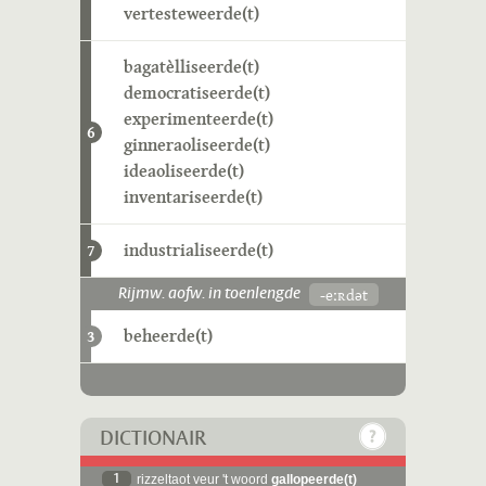
vertesteweerde(t)
bagatèlliseerde(t)
democratiseerde(t)
experimenteerde(t)
6
ginneraoliseerde(t)
ideaoliseerde(t)
inventariseerde(t)
industrialiseerde(t)
7
-eːʀdət
Rijmw. aofw. in toenlengde
beheerde(t)
3
DICTIONAIR
1
rizzeltaot veur 't woord
gallopeerde(t)