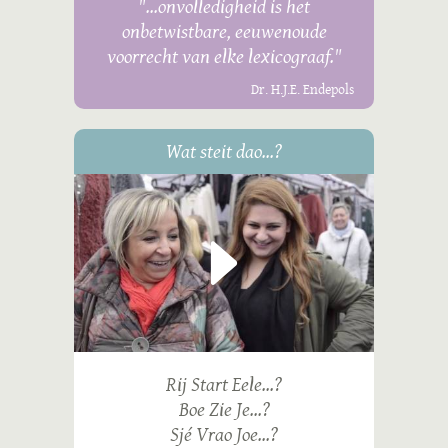
"...onvolledigheid is het
onbetwistbare, eeuwenoude
voorrecht van elke lexicograaf."
Dr. H.J.E. Endepols
Wat steit dao...?
Rij Start Eele...?
Boe Zie Je...?
Sjé Vrao Joe...?