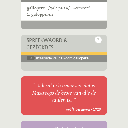
gallopere
/ɣɑlɔˈpeˑʀə/
wèrkwoord
1. galopperen
SPREEKWÄÖRD &
GEZÈGKDES
0
rizzeltaote veur 't woord
gallopere
"...ich sal uch bewiesen, dat et
Mastreegs de beste van alle de
taulen is..."
oet 't Sermoen - 1729