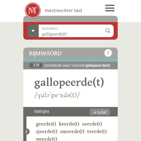
Rijmwäörd
RIJMWÄÖRD
338
rizzeltaote veur 't woord
gallopeerde(t)
gallopeerde(t)
/ɣɑlɔˈpeˑʀdə(t)/
-eˑʀdət
Volrijm
geerde(t)
keerde(t)
seerde(t)
sjeerde(t)
smeerde(t)
teerde(t)
2
weerde(t)