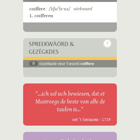
coiffere
/kβɑˈfeˑʀə/
wèrkwoord
1. coifferen
SPREEKWÄÖRD &
GEZÈGKDES
0
rizzeltaote veur 't woord
coiffere
"...ich sal uch bewiesen, dat et
Mastreegs de beste van alle de
taulen is..."
oet 't Sermoen - 1729