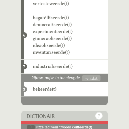
vertesteweerde(t)
bagatèlliseerde(t)
democratiseerde(t)
experimenteerde(t)
6
ginneraoliseerde(t)
ideaoliseerde(t)
inventariseerde(t)
industrialiseerde(t)
7
-eːʀdət
Rijmw. aofw. in toenlengde
beheerde(t)
3
DICTIONAIR
1
rizzeltaot veur 't woord
coiffeerde(t)