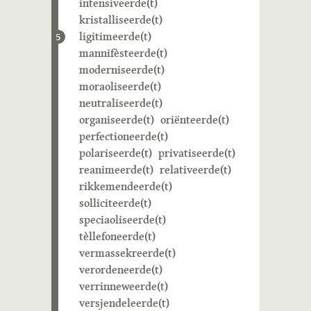
intensiveerde(t)
kristalliseerde(t)
ligitimeerde(t)
5
mannifèsteerde(t)
moderniseerde(t)
moraoliseerde(t)
neutraliseerde(t)
organiseerde(t)
oriënteerde(t)
perfectioneerde(t)
polariseerde(t)
privatiseerde(t)
reanimeerde(t)
relativeerde(t)
rikkemendeerde(t)
solliciteerde(t)
speciaoliseerde(t)
tèllefoneerde(t)
vermassekreerde(t)
verordeneerde(t)
verrinneweerde(t)
versjendeleerde(t)