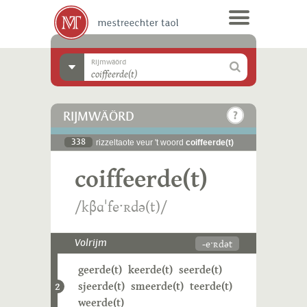
Rijmwäörd
RIJMWÄÖRD
338
rizzeltaote veur 't woord
coiffeerde(t)
coiffeerde(t)
/kβɑˈfeˑʀdə(t)/
-eˑʀdət
Volrijm
geerde(t)
keerde(t)
seerde(t)
sjeerde(t)
smeerde(t)
teerde(t)
2
weerde(t)