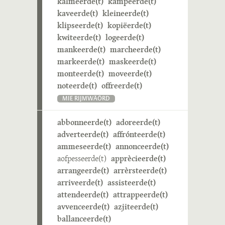
kalmeerde(t)
kampeerde(t)
kaveerde(t)
kleineerde(t)
klipseerde(t)
kopiëerde(t)
kwiteerde(t)
logeerde(t)
mankeerde(t)
marcheerde(t)
markeerde(t)
maskeerde(t)
monteerde(t)
moveerde(t)
noteerde(t)
offreerde(t)
MIE RIJMWÄÖRD
abbonneerde(t)
adoreerde(t)
adverteerde(t)
affrónteerde(t)
ammeseerde(t)
annonceerde(t)
aofpesseerde(t)
apprècieerde(t)
arrangeerde(t)
arrèrsteerde(t)
arriveerde(t)
assisteerde(t)
attendeerde(t)
attrappeerde(t)
avvenceerde(t)
azjiteerde(t)
ballanceerde(t)