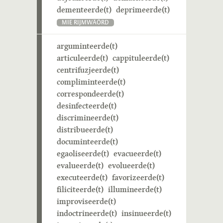
dementeerde(t)
deprimeerde(t)
MIE RIJMWÄÖRD
arguminteerde(t)
articuleerde(t)
cappituleerde(t)
centrifuzjeerde(t)
compliminteerde(t)
correspondeerde(t)
desinfecteerde(t)
discrimineerde(t)
distribueerde(t)
documinteerde(t)
egaoliseerde(t)
evacueerde(t)
evalueerde(t)
evolueerde(t)
executeerde(t)
favorizeerde(t)
filiciteerde(t)
illumineerde(t)
improviseerde(t)
indoctrineerde(t)
insinueerde(t)