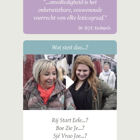
"...onvolledigheid is het
onbetwistbare, eeuwenoude
voorrecht van elke lexicograaf."
Dr. H.J.E. Endepols
Wat steit dao...?
Rij Start Eele...?
Boe Zie Je...?
Sjé Vrao Joe...?