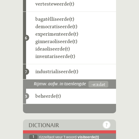
vertesteweerde(t)
bagatèlliseerde(t)
democratiseerde(t)
experimenteerde(t)
6
ginneraoliseerde(t)
ideaoliseerde(t)
inventariseerde(t)
industrialiseerde(t)
7
-eːʀdət
Rijmw. aofw. in toenlengde
beheerde(t)
3
DICTIONAIR
1
rizzeltaot veur 't woord
visiteerde(t)