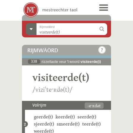
Rijmwäörd
RIJMWÄÖRD
338
rizzeltaote veur 't woord
visiteerde(t)
visiteerde(t)
/viziˈteˑʀdə(t)/
-eˑʀdət
Volrijm
geerde(t)
keerde(t)
seerde(t)
sjeerde(t)
smeerde(t)
teerde(t)
2
weerde(t)