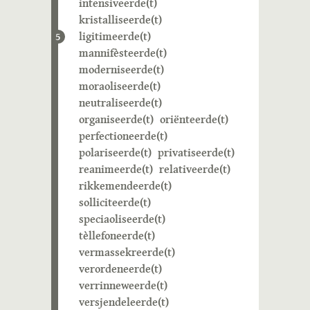
intensiveerde(t)
kristalliseerde(t)
ligitimeerde(t)
5
mannifèsteerde(t)
moderniseerde(t)
moraoliseerde(t)
neutraliseerde(t)
organiseerde(t)
oriënteerde(t)
perfectioneerde(t)
polariseerde(t)
privatiseerde(t)
reanimeerde(t)
relativeerde(t)
rikkemendeerde(t)
solliciteerde(t)
speciaoliseerde(t)
tèllefoneerde(t)
vermassekreerde(t)
verordeneerde(t)
verrinneweerde(t)
versjendeleerde(t)