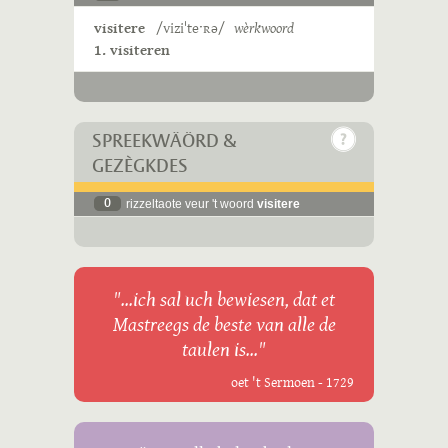
visitere
/viziˈteˑʀə/
wèrkwoord
1. visiteren
SPREEKWÄÖRD &
GEZÈGKDES
0
rizzeltaote veur 't woord
visitere
"...ich sal uch bewiesen, dat et
Mastreegs de beste van alle de
taulen is..."
oet 't Sermoen - 1729