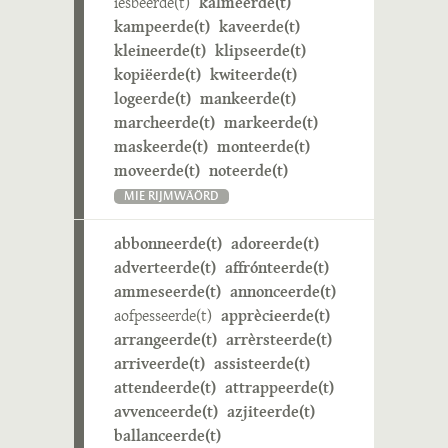
iesbeerde(t)
kalmeerde(t)
kampeerde(t)
kaveerde(t)
kleineerde(t)
klipseerde(t)
kopiëerde(t)
kwiteerde(t)
logeerde(t)
mankeerde(t)
marcheerde(t)
markeerde(t)
maskeerde(t)
monteerde(t)
moveerde(t)
noteerde(t)
MIE RIJMWÄÖRD
abbonneerde(t)
adoreerde(t)
adverteerde(t)
affrónteerde(t)
ammeseerde(t)
annonceerde(t)
aofpesseerde(t)
apprècieerde(t)
arrangeerde(t)
arrèrsteerde(t)
arriveerde(t)
assisteerde(t)
attendeerde(t)
attrappeerde(t)
avvenceerde(t)
azjiteerde(t)
ballanceerde(t)