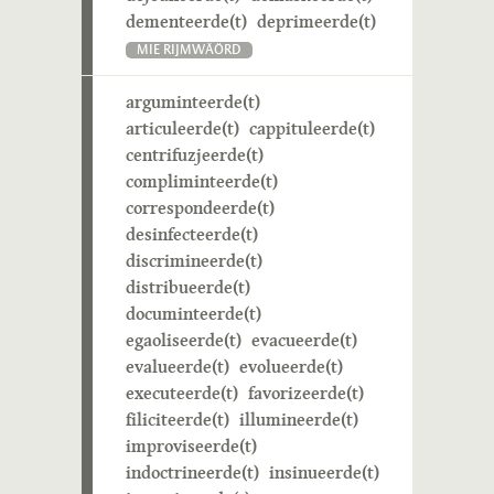
dementeerde(t)
deprimeerde(t)
MIE RIJMWÄÖRD
arguminteerde(t)
articuleerde(t)
cappituleerde(t)
centrifuzjeerde(t)
compliminteerde(t)
correspondeerde(t)
desinfecteerde(t)
discrimineerde(t)
distribueerde(t)
documinteerde(t)
egaoliseerde(t)
evacueerde(t)
evalueerde(t)
evolueerde(t)
executeerde(t)
favorizeerde(t)
filiciteerde(t)
illumineerde(t)
improviseerde(t)
indoctrineerde(t)
insinueerde(t)