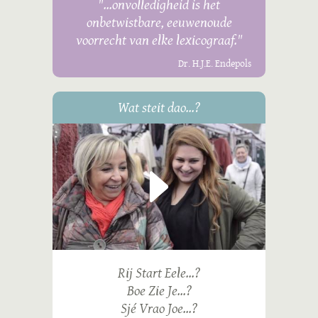
"...onvolledigheid is het
onbetwistbare, eeuwenoude
voorrecht van elke lexicograaf."
Dr. H.J.E. Endepols
Wat steit dao...?
Rij Start Eele...?
Boe Zie Je...?
Sjé Vrao Joe...?