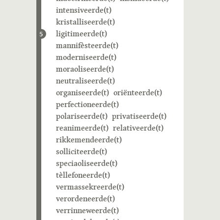
intensiveerde(t)
kristalliseerde(t)
ligitimeerde(t)
5
mannifèsteerde(t)
moderniseerde(t)
moraoliseerde(t)
neutraliseerde(t)
organiseerde(t)
oriënteerde(t)
perfectioneerde(t)
polariseerde(t)
privatiseerde(t)
reanimeerde(t)
relativeerde(t)
rikkemendeerde(t)
solliciteerde(t)
speciaoliseerde(t)
tèllefoneerde(t)
vermassekreerde(t)
verordeneerde(t)
verrinneweerde(t)