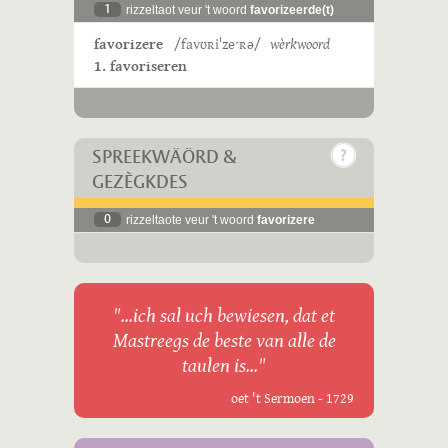
1
rizzeltaot veur 't woord
favorizeerde(t)
favorizere
/favʊʀiˈzeˑʀə/
wèrkwoord
1. favoriseren
SPREEKWÄÖRD &
GEZÈGKDES
0
rizzeltaote veur 't woord
favorizere
"...ich sal uch bewiesen, dat et
Mastreegs de beste van alle de
taulen is..."
oet 't Sermoen - 1729