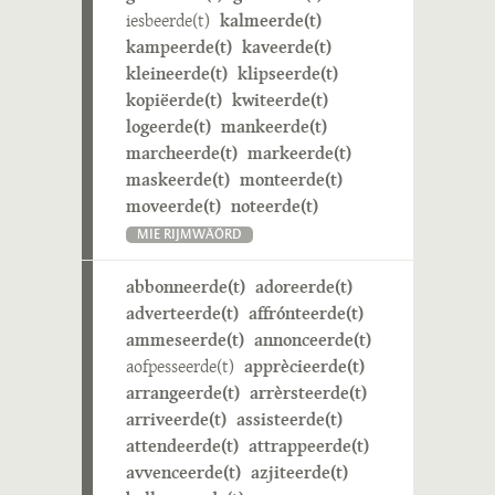
iesbeerde(t)
kalmeerde(t)
kampeerde(t)
kaveerde(t)
kleineerde(t)
klipseerde(t)
kopiëerde(t)
kwiteerde(t)
logeerde(t)
mankeerde(t)
marcheerde(t)
markeerde(t)
maskeerde(t)
monteerde(t)
moveerde(t)
noteerde(t)
MIE RIJMWÄÖRD
abbonneerde(t)
adoreerde(t)
adverteerde(t)
affrónteerde(t)
ammeseerde(t)
annonceerde(t)
aofpesseerde(t)
apprècieerde(t)
arrangeerde(t)
arrèrsteerde(t)
arriveerde(t)
assisteerde(t)
attendeerde(t)
attrappeerde(t)
avvenceerde(t)
azjiteerde(t)