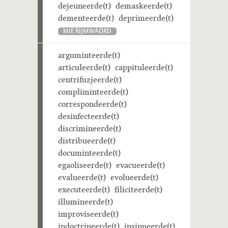
dejeuneerde(t)
demaskeerde(t)
dementeerde(t)
deprimeerde(t)
MIE RIJMWÄÖRD
arguminteerde(t)
articuleerde(t)
cappituleerde(t)
centrifuzjeerde(t)
compliminteerde(t)
correspondeerde(t)
desinfecteerde(t)
discrimineerde(t)
distribueerde(t)
documinteerde(t)
egaoliseerde(t)
evacueerde(t)
evalueerde(t)
evolueerde(t)
executeerde(t)
filiciteerde(t)
illumineerde(t)
improviseerde(t)
indoctrineerde(t)
insinueerde(t)