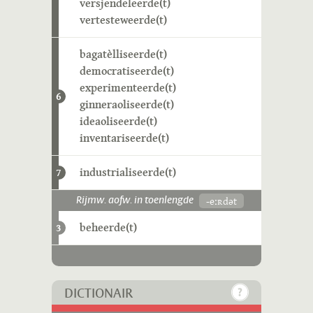
versjendeleerde(t)
vertesteweerde(t)
bagatèlliseerde(t)
democratiseerde(t)
experimenteerde(t)
6
ginneraoliseerde(t)
ideaoliseerde(t)
inventariseerde(t)
industrialiseerde(t)
7
-eːʀdət
Rijmw. aofw. in toenlengde
beheerde(t)
3
DICTIONAIR