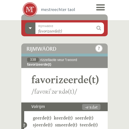
Rijmwäörd
RIJMWÄÖRD
338
rizzeltaote veur 't woord
favorizeerde(t)
favorizeerde(t)
/favʊʀiˈzeˑʀdə(t)/
-eˑʀdət
Volrijm
geerde(t)
keerde(t)
seerde(t)
sjeerde(t)
smeerde(t)
teerde(t)
2