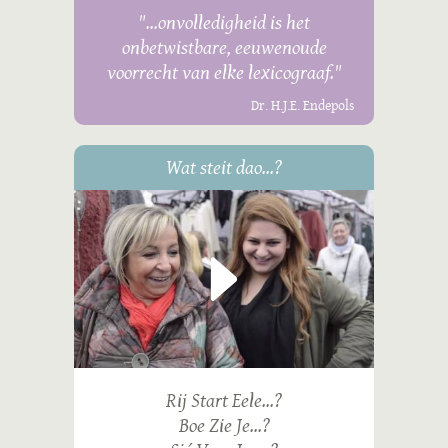
"...onvolledigheid is het
onbetwistbare, eeuwenoude
voorrecht van elke lexicograaf."
Dr. H.J.E. Endepols
Wat steit dao...?
Rij Start Eele...?
Boe Zie Je...?