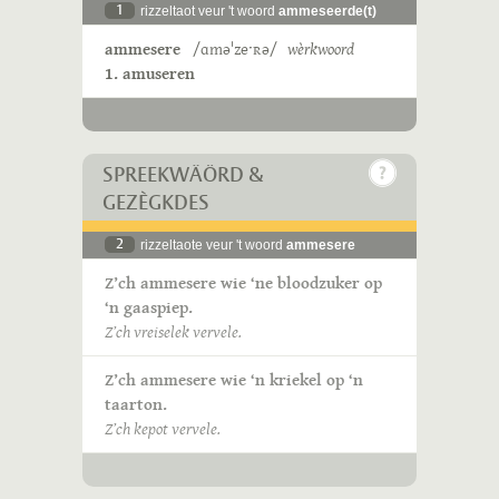
1
rizzeltaot veur 't woord
ammeseerde(t)
ammesere
/ɑməˈzeˑʀə/
wèrkwoord
1. amuseren
SPREEKWÄÖRD &
GEZÈGKDES
2
rizzeltaote veur 't woord
ammesere
Z’ch ammesere wie ‘ne bloodzuker op
‘n gaaspiep.
Z’ch vreiselek vervele.
Z’ch ammesere wie ‘n kriekel op ‘n
taarton.
Z’ch kepot vervele.