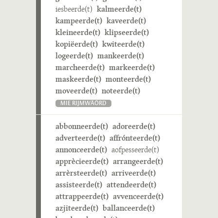
iesbeerde(t)
kalmeerde(t)
kampeerde(t)
kaveerde(t)
kleineerde(t)
klipseerde(t)
kopiëerde(t)
kwiteerde(t)
logeerde(t)
mankeerde(t)
marcheerde(t)
markeerde(t)
maskeerde(t)
monteerde(t)
moveerde(t)
noteerde(t)
MIE RIJMWÄÖRD
abbonneerde(t)
adoreerde(t)
adverteerde(t)
affrónteerde(t)
annonceerde(t)
aofpesseerde(t)
apprècieerde(t)
arrangeerde(t)
arrèrsteerde(t)
arriveerde(t)
assisteerde(t)
attendeerde(t)
attrappeerde(t)
avvenceerde(t)
azjiteerde(t)
ballanceerde(t)