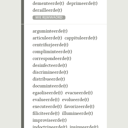
dementeerde(t)
deprimeerde(t)
derailleerde(t)
MIE RIJMWÄÖRD
arguminteerde(t)
articuleerde(t)
cappituleerde(t)
centrifuzjeerde(t)
compliminteerde(t)
correspondeerde(t)
desinfecteerde(t)
discrimineerde(t)
distribueerde(t)
documinteerde(t)
egaoliseerde(t)
evacueerde(t)
evalueerde(t)
evolueerde(t)
executeerde(t)
favorizeerde(t)
filiciteerde(t)
illumineerde(t)
improviseerde(t)
indoctrineerde(t)
insinueerde(t)