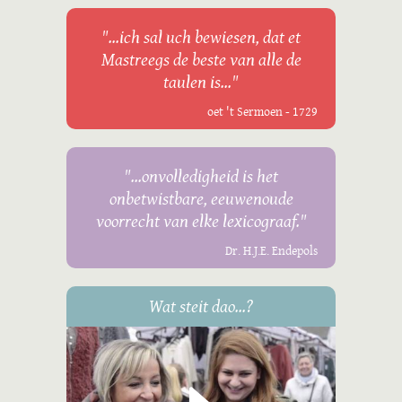
"...ich sal uch bewiesen, dat et
Mastreegs de beste van alle de
taulen is..."
oet 't Sermoen - 1729
"...onvolledigheid is het
onbetwistbare, eeuwenoude
voorrecht van elke lexicograaf."
Dr. H.J.E. Endepols
Wat steit dao...?