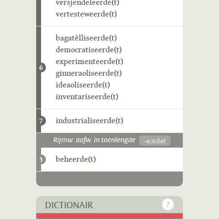
versjendeleerde(t)
vertesteweerde(t)
bagatèlliseerde(t)
democratiseerde(t)
experimenteerde(t)
6
ginneraoliseerde(t)
ideaoliseerde(t)
inventariseerde(t)
industrialiseerde(t)
7
-eːʀdət
Rijmw. aofw. in toenlengde
beheerde(t)
3
DICTIONAIR