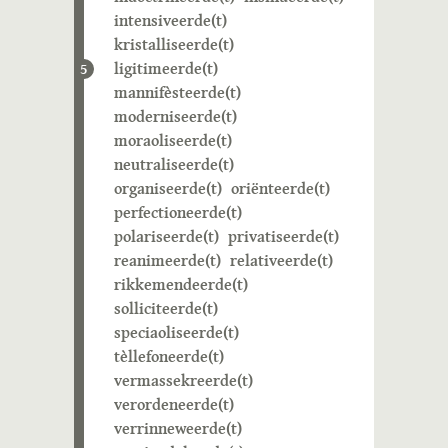
intensiveerde(t)
kristalliseerde(t)
ligitimeerde(t)
5
mannifèsteerde(t)
moderniseerde(t)
moraoliseerde(t)
neutraliseerde(t)
organiseerde(t)
oriënteerde(t)
perfectioneerde(t)
polariseerde(t)
privatiseerde(t)
reanimeerde(t)
relativeerde(t)
rikkemendeerde(t)
solliciteerde(t)
speciaoliseerde(t)
tèllefoneerde(t)
vermassekreerde(t)
verordeneerde(t)
verrinneweerde(t)