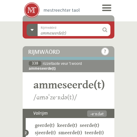
Rijmwäörd
RIJMWÄÖRD
338
rizzeltaote veur 't woord
ammeseerde(t)
ammeseerde(t)
/ɑməˈzeˑʀdə(t)/
-eˑʀdət
Volrijm
geerde(t)
keerde(t)
seerde(t)
sjeerde(t)
smeerde(t)
teerde(t)
2