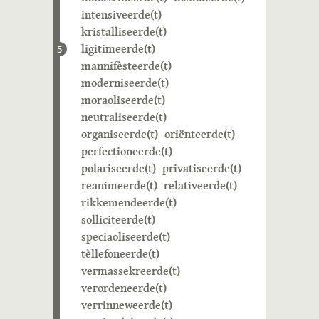
intensiveerde(t)
kristalliseerde(t)
ligitimeerde(t)
5
mannifèsteerde(t)
moderniseerde(t)
moraoliseerde(t)
neutraliseerde(t)
organiseerde(t)
oriënteerde(t)
perfectioneerde(t)
polariseerde(t)
privatiseerde(t)
reanimeerde(t)
relativeerde(t)
rikkemendeerde(t)
solliciteerde(t)
speciaoliseerde(t)
tèllefoneerde(t)
vermassekreerde(t)
verordeneerde(t)
verrinneweerde(t)