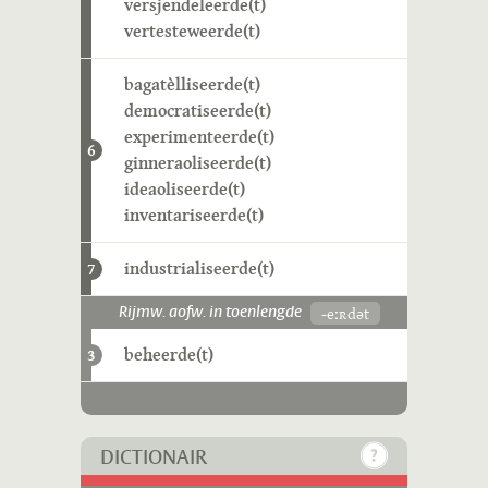
versjendeleerde(t)
vertesteweerde(t)
bagatèlliseerde(t)
democratiseerde(t)
experimenteerde(t)
6
ginneraoliseerde(t)
ideaoliseerde(t)
inventariseerde(t)
industrialiseerde(t)
7
-eːʀdət
Rijmw. aofw. in toenlengde
beheerde(t)
3
DICTIONAIR