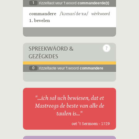
1
rizzeltaot veur 't woord
commandeerde(t)
commandere
/kɔmɑnˈdeˑʀə/
wèrkwoord
1. bevelen
SPREEKWÄÖRD &
GEZÈGKDES
0
rizzeltaote veur 't woord
commandere
"...ich sal uch bewiesen, dat et
Mastreegs de beste van alle de
taulen is..."
oet 't Sermoen - 1729