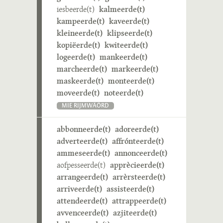
iesbeerde(t)
kalmeerde(t)
kampeerde(t)
kaveerde(t)
kleineerde(t)
klipseerde(t)
kopiëerde(t)
kwiteerde(t)
logeerde(t)
mankeerde(t)
marcheerde(t)
markeerde(t)
maskeerde(t)
monteerde(t)
moveerde(t)
noteerde(t)
MIE RIJMWÄÖRD
abbonneerde(t)
adoreerde(t)
adverteerde(t)
affrónteerde(t)
ammeseerde(t)
annonceerde(t)
aofpesseerde(t)
apprècieerde(t)
arrangeerde(t)
arrèrsteerde(t)
arriveerde(t)
assisteerde(t)
attendeerde(t)
attrappeerde(t)
avvenceerde(t)
azjiteerde(t)