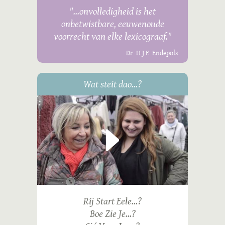
"...onvolledigheid is het
onbetwistbare, eeuwenoude
voorrecht van elke lexicograaf."
Dr. H.J.E. Endepols
Wat steit dao...?
Rij Start Eele...?
Boe Zie Je...?