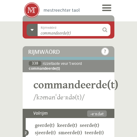
Rijmwäörd
RIJMWÄÖRD
338
rizzeltaote veur 't woord
commandeerde(t)
commandeerde(t)
/kɔmɑnˈdeˑʀdə(t)/
-eˑʀdət
Volrijm
geerde(t)
keerde(t)
seerde(t)
sjeerde(t)
smeerde(t)
teerde(t)
2