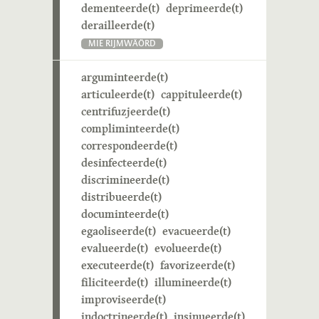
dementeerde(t)
deprimeerde(t)
derailleerde(t)
MIE RIJMWÄÖRD
arguminteerde(t)
articuleerde(t)
cappituleerde(t)
centrifuzjeerde(t)
compliminteerde(t)
correspondeerde(t)
desinfecteerde(t)
discrimineerde(t)
distribueerde(t)
documinteerde(t)
egaoliseerde(t)
evacueerde(t)
evalueerde(t)
evolueerde(t)
executeerde(t)
favorizeerde(t)
filiciteerde(t)
illumineerde(t)
improviseerde(t)
indoctrineerde(t)
insinueerde(t)