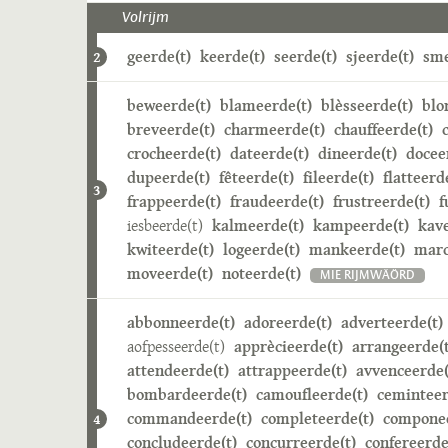
Volrijm
geerde(t)
keerde(t)
seerde(t)
sjeerde(t)
sme
2
beweerde(t)
blameerde(t)
blèsseerde(t)
blo
breveerde(t)
charmeerde(t)
chauffeerde(t)
crocheerde(t)
dateerde(t)
dineerde(t)
docee
dupeerde(t)
fêteerde(t)
fileerde(t)
flatteerd
3
frappeerde(t)
fraudeerde(t)
frustreerde(t)
f
iesbeerde(t)
kalmeerde(t)
kampeerde(t)
kave
kwiteerde(t)
logeerde(t)
mankeerde(t)
marc
moveerde(t)
noteerde(t)
MIE RIJMWÄÖRD
abbonneerde(t)
adoreerde(t)
adverteerde(t)
aofpesseerde(t)
apprècieerde(t)
arrangeerde(t
attendeerde(t)
attrappeerde(t)
avvenceerde(
bombardeerde(t)
camoufleerde(t)
ceminteer
commandeerde(t)
completeerde(t)
componee
4
concludeerde(t)
concurreerde(t)
confereerde