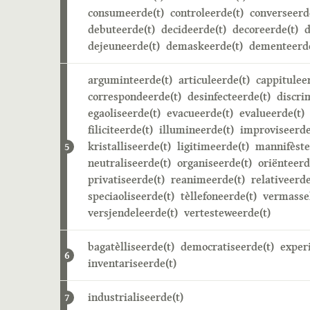
consumeerde(t)
controleerde(t)
converseerd
debuteerde(t)
decideerde(t)
decoreerde(t)
d
dejeuneerde(t)
demaskeerde(t)
dementeerde
arguminteerde(t)
articuleerde(t)
cappitulee
correspondeerde(t)
desinfecteerde(t)
discri
egaoliseerde(t)
evacueerde(t)
evalueerde(t)
filiciteerde(t)
illumineerde(t)
improviseerde
kristalliseerde(t)
ligitimeerde(t)
mannifèste
5
neutraliseerde(t)
organiseerde(t)
oriënteerd
privatiseerde(t)
reanimeerde(t)
relativeerde
speciaoliseerde(t)
tèllefoneerde(t)
vermasse
versjendeleerde(t)
vertesteweerde(t)
bagatèlliseerde(t)
democratiseerde(t)
exper
6
inventariseerde(t)
industrialiseerde(t)
7