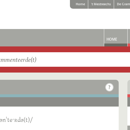
Home
't Mestreechs
De Gram
HOME
ənˈteˑʀdə(t)/