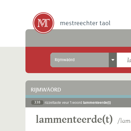
Rijmwäörd
RIJMWÄÖRD
338
rizzeltaote veur 't woord
lammenteerde(t)
lammenteerde(t)
/lɑm