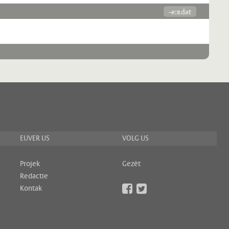
-eːʀdət
EUVER US
VOLG US
Projek
Gezèt
Redactie
Kontak