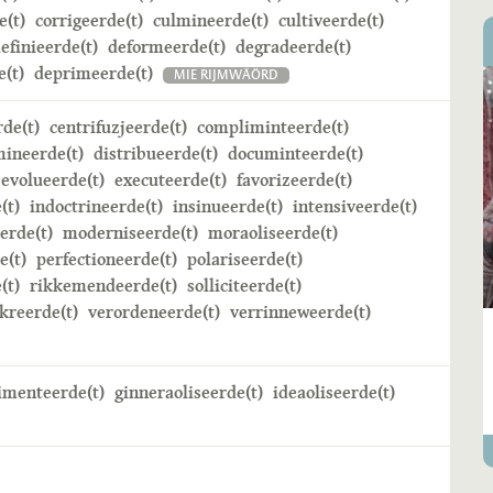
e(t)
corrigeerde(t)
culmineerde(t)
cultiveerde(t)
efinieerde(t)
deformeerde(t)
degradeerde(t)
(t)
deprimeerde(t)
MIE RIJMWÄÖRD
rde(t)
centrifuzjeerde(t)
compliminteerde(t)
mineerde(t)
distribueerde(t)
documinteerde(t)
evolueerde(t)
executeerde(t)
favorizeerde(t)
(t)
indoctrineerde(t)
insinueerde(t)
intensiveerde(t)
erde(t)
moderniseerde(t)
moraoliseerde(t)
e(t)
perfectioneerde(t)
polariseerde(t)
(t)
rikkemendeerde(t)
solliciteerde(t)
kreerde(t)
verordeneerde(t)
verrinneweerde(t)
imenteerde(t)
ginneraoliseerde(t)
ideaoliseerde(t)