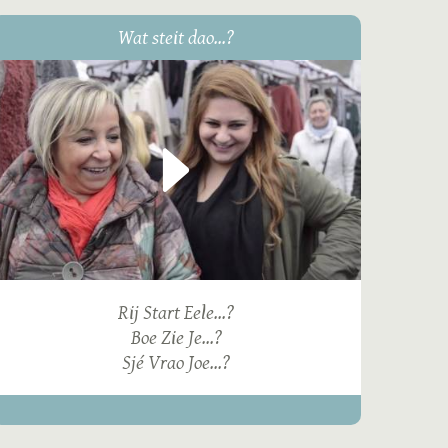
Wat steit dao...?
Rij Start Eele...?
Boe Zie Je...?
Sjé Vrao Joe...?