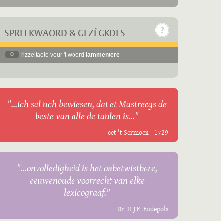
SPREEKWÄÖRD & GEZÈGKDES
0
rizzeltaote veur 't woord
lammentere
"...ich sal uch bewiesen, dat et Mastreegs de
beste van alle de taulen is..."
oet 't Sermoen - 1729
"...onvolledigheid is het onbetwistbare,
eeuwenoude voorrecht van elke
lexicograaf."
Dr. H.J.E. Endepols