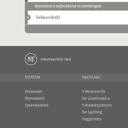
Rijmwäörd aofwiekend in toenlengde
beheerde(t)
3
SYSTEEM
NAOSLAAG
Dictionair
't Mestreechs
Rijmwäörd
De Grammatica
Spreekwäörd
't Klaanksysteem
De Spelling
Suggesties