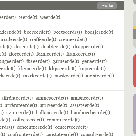
-eˑʀdət
erde(t)
teerde(t)
weerde(t)
ndeerde(t)
boereerde(t)
boetseerde(t)
boezjeerde(t)
circuleerde(t)
coiffeerde(t)
cremeerde(t)
rde(t)
doseerde(t)
doubleerde(t)
drappeerde(t)
e(t)
floreerde(t)
formeerde(t)
frankeerde(t)
ungeerde(t)
fuseerde(t)
garneerde(t)
geneerde(t)
erde(t)
kleineerde(t)
klipseerde(t)
kopiëerde(t)
heerde(t)
markeerde(t)
maskeerde(t)
monteerde(t)
affrónteerde(t)
ammeseerde(t)
annonceerde(t)
)
arrèrsteerde(t)
arriveerde(t)
assisteerde(t)
t)
azjiteerde(t)
ballanceerde(t)
bamboecheerde(t)
de(t)
collecteerde(t)
combineerde(t)
rde(t)
concentreerde(t)
concerteerde(t)
(t)
confronteerde(t)
constateerde(t)
consulteerde(t)