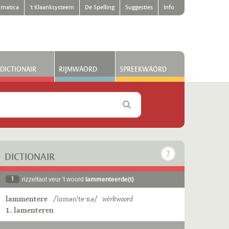
matica
't Klaanksysteem
De Spelling
Suggesties
Info
DICTIONAIR
RIJMWÄÖRD
SPREEKWÄÖRD
DICTIONAIR
1
rizzeltaot veur 't woord
lammenteerde(t)
lammentere
/lɑmənˈteˑʀə/
wèrkwoord
1. lamenteren