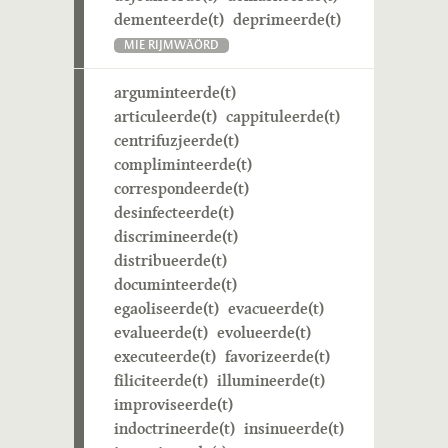
dementeerde(t)
deprimeerde(t)
MIE RIJMWÄÖRD
arguminteerde(t)
articuleerde(t)
cappituleerde(t)
centrifuzjeerde(t)
compliminteerde(t)
correspondeerde(t)
desinfecteerde(t)
discrimineerde(t)
distribueerde(t)
documinteerde(t)
egaoliseerde(t)
evacueerde(t)
evalueerde(t)
evolueerde(t)
executeerde(t)
favorizeerde(t)
filiciteerde(t)
illumineerde(t)
improviseerde(t)
indoctrineerde(t)
insinueerde(t)