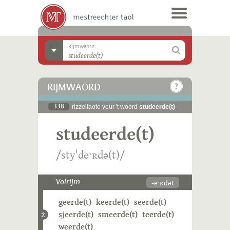
Rijmwäörd
RIJMWÄÖRD
338
rizzeltaote veur 't woord
studeerde(t)
studeerde(t)
/styˈdeˑʀdə(t)/
-eˑʀdət
Volrijm
geerde(t)
keerde(t)
seerde(t)
sjeerde(t)
smeerde(t)
teerde(t)
2
weerde(t)