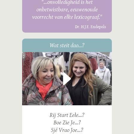
"...onvolledigheid is het
onbetwistbare, eeuwenoude
voorrecht van elke lexicograaf."
Dr. H.J.E. Endepols
Wat steit dao...?
Rij Start Eele...?
Boe Zie Je...?
Sjé Vrao Joe...?