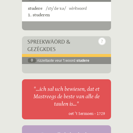
studere
/styˈdeˑʀə/
wèrkwoord
1. studeren
SPREEKWÄÖRD &
GEZÈGKDES
0
rizzeltaote veur 't woord
studere
"...ich sal uch bewiesen, dat et
Mastreegs de beste van alle de
taulen is..."
oet 't Sermoen - 1729