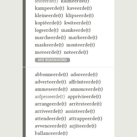
iesbeerde(t)
kalmeerde(t)
kampeerde(t)
kaveerde(t)
kleineerde(t)
klipseerde(t)
kopiëerde(t)
kwiteerde(t)
logeerde(t)
mankeerde(t)
marcheerde(t)
markeerde(t)
maskeerde(t)
monteerde(t)
moveerde(t)
noteerde(t)
MIE RIJMWÄÖRD
abbonneerde(t)
adoreerde(t)
adverteerde(t)
affrónteerde(t)
ammeseerde(t)
annonceerde(t)
aofpesseerde(t)
apprècieerde(t)
arrangeerde(t)
arrèrsteerde(t)
arriveerde(t)
assisteerde(t)
attendeerde(t)
attrappeerde(t)
avvenceerde(t)
azjiteerde(t)
ballanceerde(t)