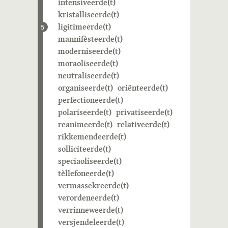
intensiveerde(t)
kristalliseerde(t)
ligitimeerde(t)
5
mannifèsteerde(t)
moderniseerde(t)
moraoliseerde(t)
neutraliseerde(t)
organiseerde(t)
oriënteerde(t)
perfectioneerde(t)
polariseerde(t)
privatiseerde(t)
reanimeerde(t)
relativeerde(t)
rikkemendeerde(t)
solliciteerde(t)
speciaoliseerde(t)
tèllefoneerde(t)
vermassekreerde(t)
verordeneerde(t)
verrinneweerde(t)
versjendeleerde(t)