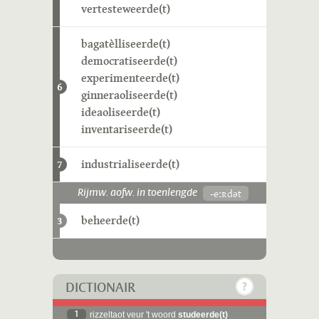
vertesteweerde(t)
bagatèlliseerde(t)
democratiseerde(t)
experimenteerde(t)
6
ginneraoliseerde(t)
ideaoliseerde(t)
inventariseerde(t)
industrialiseerde(t)
7
-eːʀdət
Rijmw. aofw. in toenlengde
beheerde(t)
3
DICTIONAIR
1
rizzeltaot veur 't woord
studeerde(t)