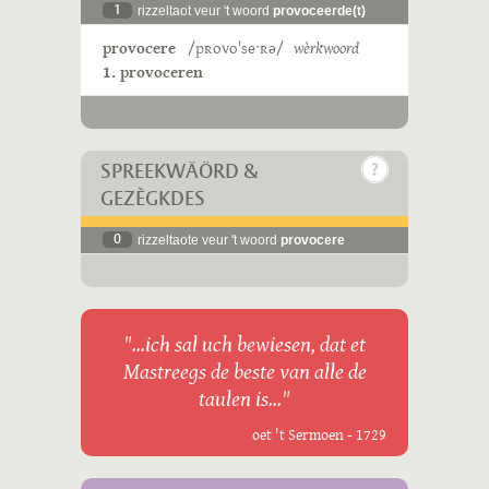
1
rizzeltaot veur 't woord
provoceerde(t)
provocere
/pʀovoˈseˑʀə/
wèrkwoord
1. provoceren
SPREEKWÄÖRD &
GEZÈGKDES
0
rizzeltaote veur 't woord
provocere
"...ich sal uch bewiesen, dat et
Mastreegs de beste van alle de
taulen is..."
oet 't Sermoen - 1729