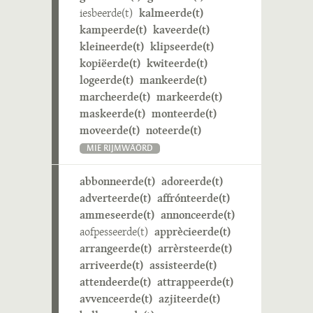
iesbeerde(t)
kalmeerde(t)
kampeerde(t)
kaveerde(t)
kleineerde(t)
klipseerde(t)
kopiëerde(t)
kwiteerde(t)
logeerde(t)
mankeerde(t)
marcheerde(t)
markeerde(t)
maskeerde(t)
monteerde(t)
moveerde(t)
noteerde(t)
MIE RIJMWÄÖRD
abbonneerde(t)
adoreerde(t)
adverteerde(t)
affrónteerde(t)
ammeseerde(t)
annonceerde(t)
aofpesseerde(t)
apprècieerde(t)
arrangeerde(t)
arrèrsteerde(t)
arriveerde(t)
assisteerde(t)
attendeerde(t)
attrappeerde(t)
avvenceerde(t)
azjiteerde(t)