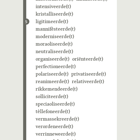
intensiveerde(t)
kristalliseerde(t)
ligitimeerde(t)
5
mannifèsteerde(t)
moderniseerde(t)
moraoliseerde(t)
neutraliseerde(t)
organiseerde(t)
oriënteerde(t)
perfectioneerde(t)
polariseerde(t)
privatiseerde(t)
reanimeerde(t)
relativeerde(t)
rikkemendeerde(t)
solliciteerde(t)
speciaoliseerde(t)
tèllefoneerde(t)
vermassekreerde(t)
verordeneerde(t)
verrinneweerde(t)