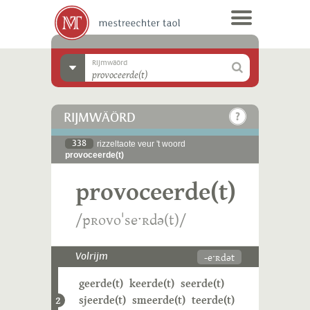
Rijmwäörd
RIJMWÄÖRD
338
rizzeltaote veur 't woord
provoceerde(t)
provoceerde(t)
/pʀovoˈseˑʀdə(t)/
-eˑʀdət
Volrijm
geerde(t)
keerde(t)
seerde(t)
sjeerde(t)
smeerde(t)
teerde(t)
2