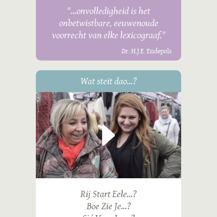
"...onvolledigheid is het
onbetwistbare, eeuwenoude
voorrecht van elke lexicograaf."
Dr. H.J.E. Endepols
Wat steit dao...?
Rij Start Eele...?
Boe Zie Je...?