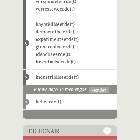
versjendeleerde(t)
vertesteweerde(t)
bagatèlliseerde(t)
democratiseerde(t)
experimenteerde(t)
6
ginneraoliseerde(t)
ideaoliseerde(t)
inventariseerde(t)
industrialiseerde(t)
7
-eːʀdət
Rijmw. aofw. in toenlengde
beheerde(t)
3
DICTIONAIR