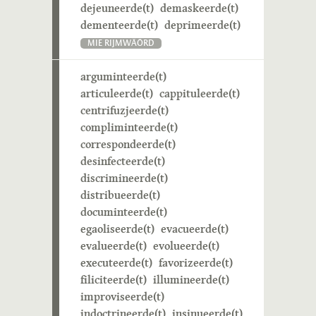
dejeuneerde(t)
demaskeerde(t)
dementeerde(t)
deprimeerde(t)
MIE RIJMWÄÖRD
arguminteerde(t)
articuleerde(t)
cappituleerde(t)
centrifuzjeerde(t)
compliminteerde(t)
correspondeerde(t)
desinfecteerde(t)
discrimineerde(t)
distribueerde(t)
documinteerde(t)
egaoliseerde(t)
evacueerde(t)
evalueerde(t)
evolueerde(t)
executeerde(t)
favorizeerde(t)
filiciteerde(t)
illumineerde(t)
improviseerde(t)
indoctrineerde(t)
insinueerde(t)