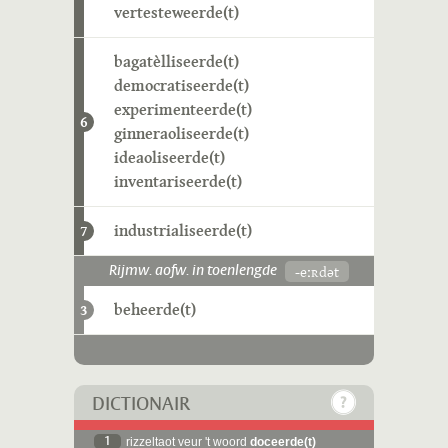
vertesteweerde(t)
bagatèlliseerde(t)
democratiseerde(t)
experimenteerde(t)
6
ginneraoliseerde(t)
ideaoliseerde(t)
inventariseerde(t)
industrialiseerde(t)
7
-eːʀdət
Rijmw. aofw. in toenlengde
beheerde(t)
3
DICTIONAIR
1
rizzeltaot veur 't woord
doceerde(t)