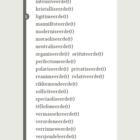
intensiveerde(t)
kristalliseerde(t)
ligitimeerde(t)
5
mannifèsteerde(t)
moderniseerde(t)
moraoliseerde(t)
neutraliseerde(t)
organiseerde(t)
oriënteerde(t)
perfectioneerde(t)
polariseerde(t)
privatiseerde(t)
reanimeerde(t)
relativeerde(t)
rikkemendeerde(t)
solliciteerde(t)
speciaoliseerde(t)
tèllefoneerde(t)
vermassekreerde(t)
verordeneerde(t)
verrinneweerde(t)
versjendeleerde(t)