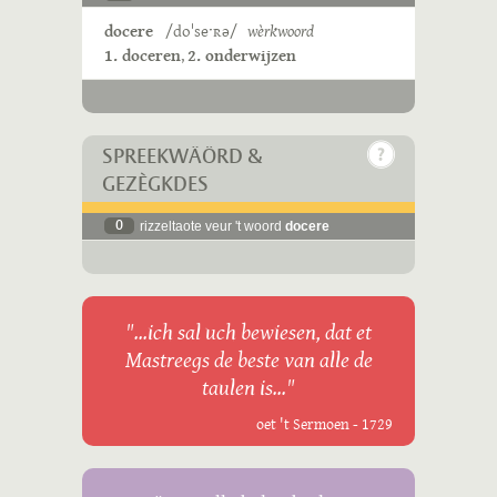
docere
/doˈseˑʀə/
wèrkwoord
1. doceren
,
2. onderwijzen
SPREEKWÄÖRD &
GEZÈGKDES
0
rizzeltaote veur 't woord
docere
"...ich sal uch bewiesen, dat et
Mastreegs de beste van alle de
taulen is..."
oet 't Sermoen - 1729