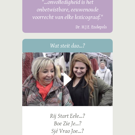
"...onvolledigheid is het
onbetwistbare, eeuwenoude
voorrecht van elke lexicograaf."
Dr. H.J.E. Endepols
Wat steit dao...?
Rij Start Eele...?
Boe Zie Je...?
Sjé Vrao Joe...?