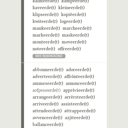
kalmeerde(t)
kampeerde(t)
kaveerde(t)
kleineerde(t)
klipseerde(t)
kopiëerde(t)
kwiteerde(t)
logeerde(t)
mankeerde(t)
marcheerde(t)
markeerde(t)
maskeerde(t)
monteerde(t)
moveerde(t)
noteerde(t)
offreerde(t)
MIE RIJMWÄÖRD
abbonneerde(t)
adoreerde(t)
adverteerde(t)
affrónteerde(t)
ammeseerde(t)
annonceerde(t)
aofpesseerde(t)
apprècieerde(t)
arrangeerde(t)
arrèrsteerde(t)
arriveerde(t)
assisteerde(t)
attendeerde(t)
attrappeerde(t)
avvenceerde(t)
azjiteerde(t)
ballanceerde(t)