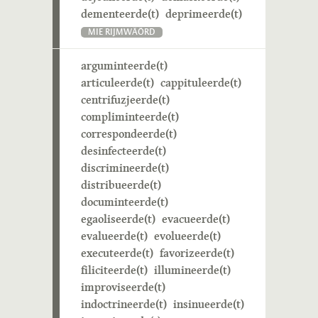
dementeerde(t)
deprimeerde(t)
MIE RIJMWÄÖRD
arguminteerde(t)
articuleerde(t)
cappituleerde(t)
centrifuzjeerde(t)
compliminteerde(t)
correspondeerde(t)
desinfecteerde(t)
discrimineerde(t)
distribueerde(t)
documinteerde(t)
egaoliseerde(t)
evacueerde(t)
evalueerde(t)
evolueerde(t)
executeerde(t)
favorizeerde(t)
filiciteerde(t)
illumineerde(t)
improviseerde(t)
indoctrineerde(t)
insinueerde(t)