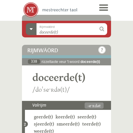
Rijmwäörd
RIJMWÄÖRD
338
rizzeltaote veur 't woord
doceerde(t)
doceerde(t)
/doˈseˑʀdə(t)/
-eˑʀdət
Volrijm
geerde(t)
keerde(t)
seerde(t)
sjeerde(t)
smeerde(t)
teerde(t)
2
weerde(t)