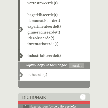
vertesteweerde(t)
bagatèlliseerde(t)
democratiseerde(t)
experimenteerde(t)
6
ginneraoliseerde(t)
ideaoliseerde(t)
inventariseerde(t)
industrialiseerde(t)
7
-eːʀdət
Rijmw. aofw. in toenlengde
beheerde(t)
3
DICTIONAIR
1
rizzeltaot veur 't woord
floreerde(t)