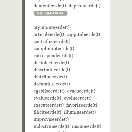
dementeerde(t)
deprimeerde(t)
MIE RIJMWÄÖRD
arguminteerde(t)
articuleerde(t)
cappituleerde(t)
centrifuzjeerde(t)
compliminteerde(t)
correspondeerde(t)
desinfecteerde(t)
discrimineerde(t)
distribueerde(t)
documinteerde(t)
egaoliseerde(t)
evacueerde(t)
evalueerde(t)
evolueerde(t)
executeerde(t)
favorizeerde(t)
filiciteerde(t)
illumineerde(t)
improviseerde(t)
indoctrineerde(t)
insinueerde(t)