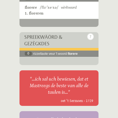
florere
/flʊˑˈʀeˑʀə/
wèrkwoord
1. floreren
SPREEKWÄÖRD &
GEZÈGKDES
0
rizzeltaote veur 't woord
florere
"...ich sal uch bewiesen, dat et
Mastreegs de beste van alle de
taulen is..."
oet 't Sermoen - 1729