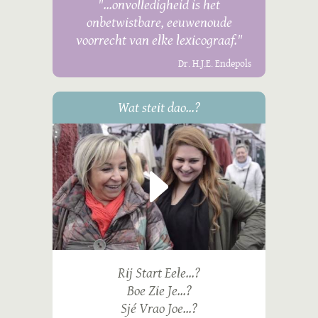
"...onvolledigheid is het
onbetwistbare, eeuwenoude
voorrecht van elke lexicograaf."
Dr. H.J.E. Endepols
Wat steit dao...?
Rij Start Eele...?
Boe Zie Je...?
Sjé Vrao Joe...?