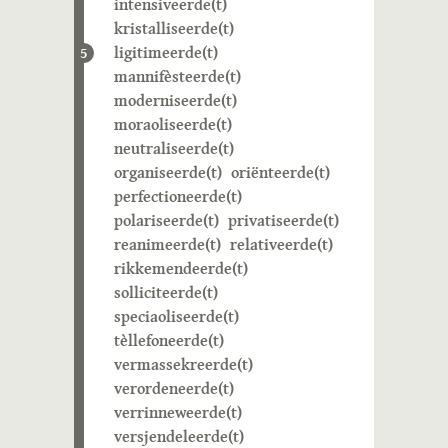
intensiveerde(t)
kristalliseerde(t)
ligitimeerde(t)
5
mannifèsteerde(t)
moderniseerde(t)
moraoliseerde(t)
neutraliseerde(t)
organiseerde(t)
oriënteerde(t)
perfectioneerde(t)
polariseerde(t)
privatiseerde(t)
reanimeerde(t)
relativeerde(t)
rikkemendeerde(t)
solliciteerde(t)
speciaoliseerde(t)
tèllefoneerde(t)
vermassekreerde(t)
verordeneerde(t)
verrinneweerde(t)
versjendeleerde(t)