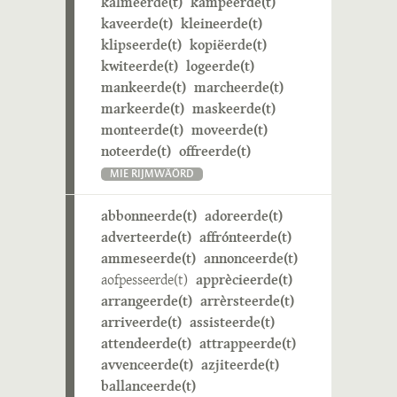
kalmeerde(t)
kampeerde(t)
kaveerde(t)
kleineerde(t)
klipseerde(t)
kopiëerde(t)
kwiteerde(t)
logeerde(t)
mankeerde(t)
marcheerde(t)
markeerde(t)
maskeerde(t)
monteerde(t)
moveerde(t)
noteerde(t)
offreerde(t)
MIE RIJMWÄÖRD
abbonneerde(t)
adoreerde(t)
adverteerde(t)
affrónteerde(t)
ammeseerde(t)
annonceerde(t)
aofpesseerde(t)
apprècieerde(t)
arrangeerde(t)
arrèrsteerde(t)
arriveerde(t)
assisteerde(t)
attendeerde(t)
attrappeerde(t)
avvenceerde(t)
azjiteerde(t)
ballanceerde(t)