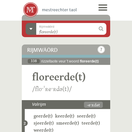
Rijmwäörd
RIJMWÄÖRD
338
rizzeltaote veur 't woord
floreerde(t)
floreerde(t)
/flʊˑˈʀeˑʀdə(t)/
-eˑʀdət
Volrijm
geerde(t)
keerde(t)
seerde(t)
sjeerde(t)
smeerde(t)
teerde(t)
2
weerde(t)