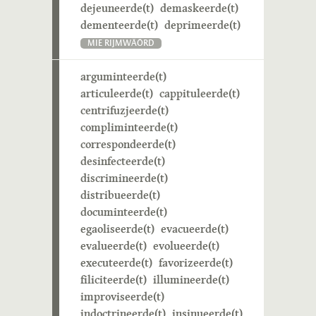
dejeuneerde(t)
demaskeerde(t)
dementeerde(t)
deprimeerde(t)
MIE RIJMWÄÖRD
arguminteerde(t)
articuleerde(t)
cappituleerde(t)
centrifuzjeerde(t)
compliminteerde(t)
correspondeerde(t)
desinfecteerde(t)
discrimineerde(t)
distribueerde(t)
documinteerde(t)
egaoliseerde(t)
evacueerde(t)
evalueerde(t)
evolueerde(t)
executeerde(t)
favorizeerde(t)
filiciteerde(t)
illumineerde(t)
improviseerde(t)
indoctrineerde(t)
insinueerde(t)