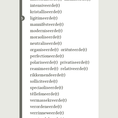
intensiveerde(t)
kristalliseerde(t)
ligitimeerde(t)
5
mannifèsteerde(t)
moderniseerde(t)
moraoliseerde(t)
neutraliseerde(t)
organiseerde(t)
oriënteerde(t)
perfectioneerde(t)
polariseerde(t)
privatiseerde(t)
reanimeerde(t)
relativeerde(t)
rikkemendeerde(t)
solliciteerde(t)
speciaoliseerde(t)
tèllefoneerde(t)
vermassekreerde(t)
verordeneerde(t)
verrinneweerde(t)