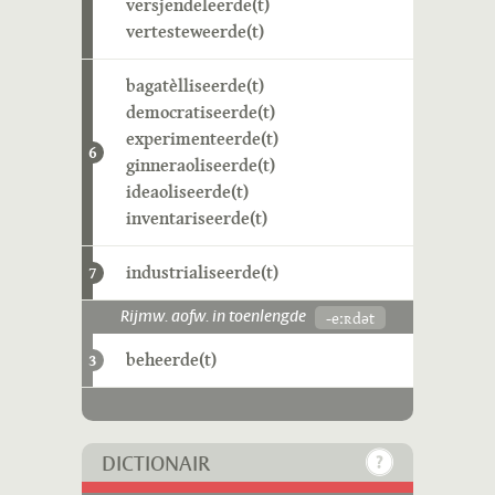
versjendeleerde(t)
vertesteweerde(t)
bagatèlliseerde(t)
democratiseerde(t)
experimenteerde(t)
6
ginneraoliseerde(t)
ideaoliseerde(t)
inventariseerde(t)
industrialiseerde(t)
7
-eːʀdət
Rijmw. aofw. in toenlengde
beheerde(t)
3
DICTIONAIR