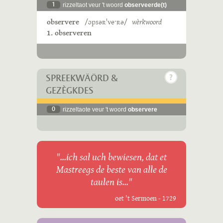
1
rizzeltaot veur 't woord
observeerde(t)
observere
/ɔpsəʀˈveˑʀə/
wèrkwoord
1. observeren
SPREEKWÄÖRD &
GEZÈGKDES
0
rizzeltaote veur 't woord
observere
"...ich sal uch bewiesen, dat et
Mastreegs de beste van alle de
taulen is..."
oet 't Sermoen - 1729