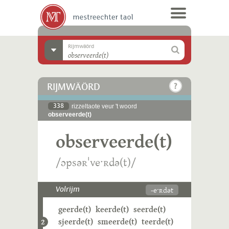
Rijmwäörd
RIJMWÄÖRD
338
rizzeltaote veur 't woord
observeerde(t)
observeerde(t)
/ɔpsəʀˈveˑʀdə(t)/
-eˑʀdət
Volrijm
geerde(t)
keerde(t)
seerde(t)
sjeerde(t)
smeerde(t)
teerde(t)
2