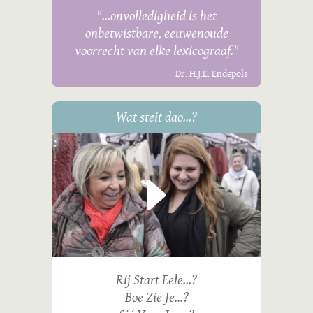
"...onvolledigheid is het
onbetwistbare, eeuwenoude
voorrecht van elke lexicograaf."
Dr. H.J.E. Endepols
Wat steit dao...?
Rij Start Eele...?
Boe Zie Je...?