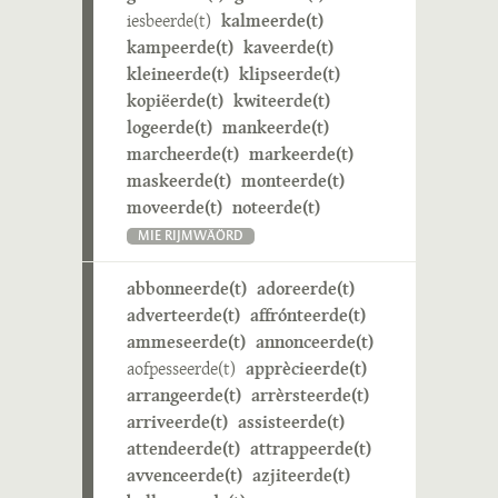
iesbeerde(t)
kalmeerde(t)
kampeerde(t)
kaveerde(t)
kleineerde(t)
klipseerde(t)
kopiëerde(t)
kwiteerde(t)
logeerde(t)
mankeerde(t)
marcheerde(t)
markeerde(t)
maskeerde(t)
monteerde(t)
moveerde(t)
noteerde(t)
MIE RIJMWÄÖRD
abbonneerde(t)
adoreerde(t)
adverteerde(t)
affrónteerde(t)
ammeseerde(t)
annonceerde(t)
aofpesseerde(t)
apprècieerde(t)
arrangeerde(t)
arrèrsteerde(t)
arriveerde(t)
assisteerde(t)
attendeerde(t)
attrappeerde(t)
avvenceerde(t)
azjiteerde(t)