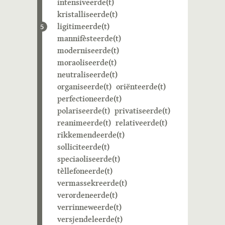
intensiveerde(t)
kristalliseerde(t)
ligitimeerde(t)
5
mannifèsteerde(t)
moderniseerde(t)
moraoliseerde(t)
neutraliseerde(t)
organiseerde(t)
oriënteerde(t)
perfectioneerde(t)
polariseerde(t)
privatiseerde(t)
reanimeerde(t)
relativeerde(t)
rikkemendeerde(t)
solliciteerde(t)
speciaoliseerde(t)
tèllefoneerde(t)
vermassekreerde(t)
verordeneerde(t)
verrinneweerde(t)
versjendeleerde(t)