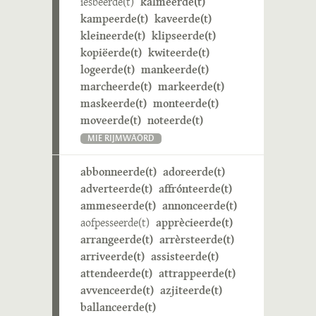
iesbeerde(t)
kalmeerde(t)
kampeerde(t)
kaveerde(t)
kleineerde(t)
klipseerde(t)
kopiëerde(t)
kwiteerde(t)
logeerde(t)
mankeerde(t)
marcheerde(t)
markeerde(t)
maskeerde(t)
monteerde(t)
moveerde(t)
noteerde(t)
MIE RIJMWÄÖRD
abbonneerde(t)
adoreerde(t)
adverteerde(t)
affrónteerde(t)
ammeseerde(t)
annonceerde(t)
aofpesseerde(t)
apprècieerde(t)
arrangeerde(t)
arrèrsteerde(t)
arriveerde(t)
assisteerde(t)
attendeerde(t)
attrappeerde(t)
avvenceerde(t)
azjiteerde(t)
ballanceerde(t)