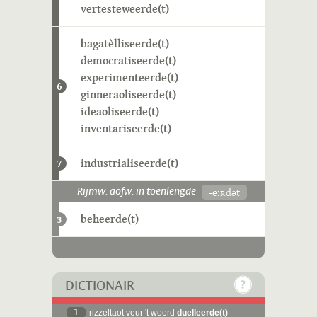
vertesteweerde(t)
bagatèlliseerde(t)
democratiseerde(t)
experimenteerde(t)
6
ginneraoliseerde(t)
ideaoliseerde(t)
inventariseerde(t)
industrialiseerde(t)
7
-eːʀdət
Rijmw. aofw. in toenlengde
beheerde(t)
3
DICTIONAIR
1
rizzeltaot veur 't woord
duelleerde(t)