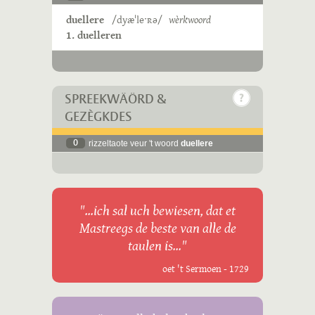
duellere
/dyæˈleˑʀə/
wèrkwoord
1. duelleren
SPREEKWÄÖRD &
GEZÈGKDES
0
rizzeltaote veur 't woord
duellere
"...ich sal uch bewiesen, dat et
Mastreegs de beste van alle de
taulen is..."
oet 't Sermoen - 1729