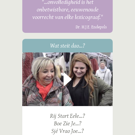
"...onvolledigheid is het
onbetwistbare, eeuwenoude
voorrecht van elke lexicograaf."
Dr. H.J.E. Endepols
Wat steit dao...?
Rij Start Eele...?
Boe Zie Je...?
Sjé Vrao Joe...?