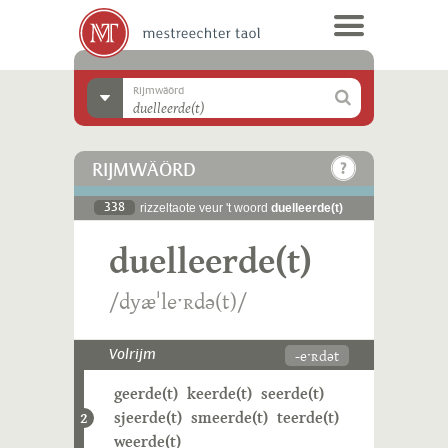
Rijmwäörd
RIJMWÄÖRD
338
rizzeltaote veur 't woord
duelleerde(t)
duelleerde(t)
/dyæˈleˑʀdə(t)/
-eˑʀdət
Volrijm
geerde(t)
keerde(t)
seerde(t)
sjeerde(t)
smeerde(t)
teerde(t)
2
weerde(t)