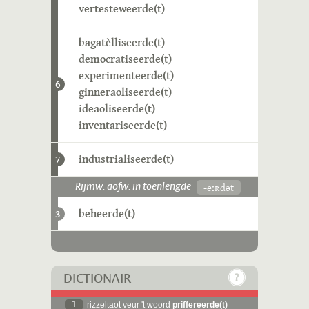
vertesteweerde(t)
bagatèlliseerde(t)
democratiseerde(t)
experimenteerde(t)
6
ginneraoliseerde(t)
ideaoliseerde(t)
inventariseerde(t)
industrialiseerde(t)
7
-eːʀdət
Rijmw. aofw. in toenlengde
beheerde(t)
3
DICTIONAIR
1
rizzeltaot veur 't woord
priffereerde(t)