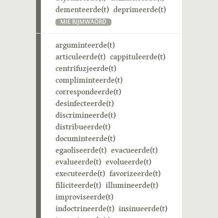
dementeerde(t)
deprimeerde(t)
MIE RIJMWÄÖRD
arguminteerde(t)
articuleerde(t)
cappituleerde(t)
centrifuzjeerde(t)
compliminteerde(t)
correspondeerde(t)
desinfecteerde(t)
discrimineerde(t)
distribueerde(t)
documinteerde(t)
egaoliseerde(t)
evacueerde(t)
evalueerde(t)
evolueerde(t)
executeerde(t)
favorizeerde(t)
filiciteerde(t)
illumineerde(t)
improviseerde(t)
indoctrineerde(t)
insinueerde(t)