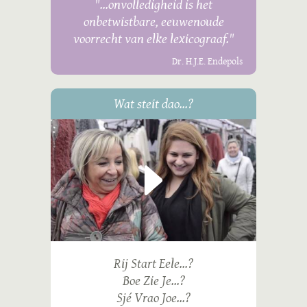
"...onvolledigheid is het
onbetwistbare, eeuwenoude
voorrecht van elke lexicograaf."
Dr. H.J.E. Endepols
Wat steit dao...?
Rij Start Eele...?
Boe Zie Je...?
Sjé Vrao Joe...?