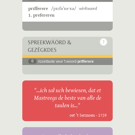
prifferere
/pʀɪfəˈʀeˑʀə/
wèrkwoord
1. prefereren
SPREEKWÄÖRD &
GEZÈGKDES
0
rizzeltaote veur 't woord
prifferere
"...ich sal uch bewiesen, dat et
Mastreegs de beste van alle de
taulen is..."
oet 't Sermoen - 1729