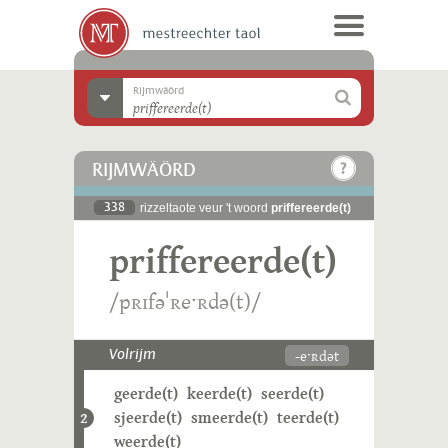
Rijmwäörd
RIJMWÄÖRD
338
rizzeltaote veur 't woord
priffereerde(t)
priffereerde(t)
/pʀɪfəˈʀeˑʀdə(t)/
-eˑʀdət
Volrijm
geerde(t)
keerde(t)
seerde(t)
sjeerde(t)
smeerde(t)
teerde(t)
2
weerde(t)