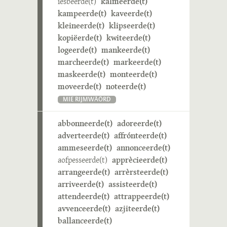
iesbeerde(t)
kalmeerde(t)
kampeerde(t)
kaveerde(t)
kleineerde(t)
klipseerde(t)
kopiëerde(t)
kwiteerde(t)
logeerde(t)
mankeerde(t)
marcheerde(t)
markeerde(t)
maskeerde(t)
monteerde(t)
moveerde(t)
noteerde(t)
MIE RIJMWÄÖRD
abbonneerde(t)
adoreerde(t)
adverteerde(t)
affrónteerde(t)
ammeseerde(t)
annonceerde(t)
aofpesseerde(t)
apprècieerde(t)
arrangeerde(t)
arrèrsteerde(t)
arriveerde(t)
assisteerde(t)
attendeerde(t)
attrappeerde(t)
avvenceerde(t)
azjiteerde(t)
ballanceerde(t)