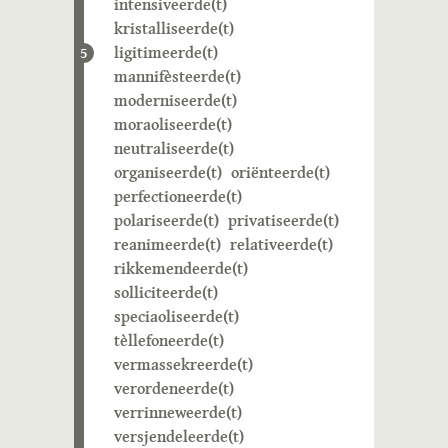
intensiveerde(t)
kristalliseerde(t)
ligitimeerde(t)
5
mannifèsteerde(t)
moderniseerde(t)
moraoliseerde(t)
neutraliseerde(t)
organiseerde(t)
oriënteerde(t)
perfectioneerde(t)
polariseerde(t)
privatiseerde(t)
reanimeerde(t)
relativeerde(t)
rikkemendeerde(t)
solliciteerde(t)
speciaoliseerde(t)
tèllefoneerde(t)
vermassekreerde(t)
verordeneerde(t)
verrinneweerde(t)
versjendeleerde(t)