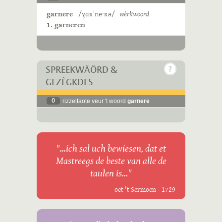
garnere
/ɣɑʀˈneˑʀə/
wèrkwoord
1. garneren
SPREEKWÄÖRD &
GEZÈGKDES
0
rizzeltaote veur 't woord
garnere
"...ich sal uch bewiesen, dat et
Mastreegs de beste van alle de
taulen is..."
oet 't Sermoen - 1729