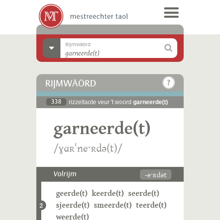
Rijmwäörd
RIJMWÄÖRD
338
rizzeltaote veur 't woord
garneerde(t)
garneerde(t)
/ɣɑʀˈneˑʀdə(t)/
-eˑʀdət
Volrijm
geerde(t)
keerde(t)
seerde(t)
sjeerde(t)
smeerde(t)
teerde(t)
2
weerde(t)