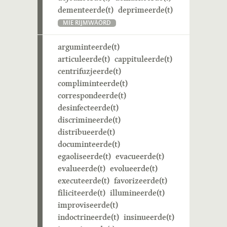
dementeerde(t)
deprimeerde(t)
MIE RIJMWÄÖRD
arguminteerde(t)
articuleerde(t)
cappituleerde(t)
centrifuzjeerde(t)
compliminteerde(t)
correspondeerde(t)
desinfecteerde(t)
discrimineerde(t)
distribueerde(t)
documinteerde(t)
egaoliseerde(t)
evacueerde(t)
evalueerde(t)
evolueerde(t)
executeerde(t)
favorizeerde(t)
filiciteerde(t)
illumineerde(t)
improviseerde(t)
indoctrineerde(t)
insinueerde(t)