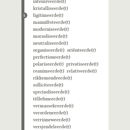
intensiveerde(t)
kristalliseerde(t)
ligitimeerde(t)
5
mannifèsteerde(t)
moderniseerde(t)
moraoliseerde(t)
neutraliseerde(t)
organiseerde(t)
oriënteerde(t)
perfectioneerde(t)
polariseerde(t)
privatiseerde(t)
reanimeerde(t)
relativeerde(t)
rikkemendeerde(t)
solliciteerde(t)
speciaoliseerde(t)
tèllefoneerde(t)
vermassekreerde(t)
verordeneerde(t)
verrinneweerde(t)
versjendeleerde(t)