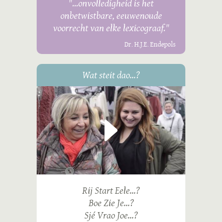
"...onvolledigheid is het
onbetwistbare, eeuwenoude
voorrecht van elke lexicograaf."
Dr. H.J.E. Endepols
Wat steit dao...?
Rij Start Eele...?
Boe Zie Je...?
Sjé Vrao Joe...?