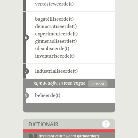
vertesteweerde(t)
bagatèlliseerde(t)
democratiseerde(t)
experimenteerde(t)
6
ginneraoliseerde(t)
ideaoliseerde(t)
inventariseerde(t)
industrialiseerde(t)
7
-eːʀdət
Rijmw. aofw. in toenlengde
beheerde(t)
3
DICTIONAIR
1
rizzeltaot veur 't woord
garneerde(t)