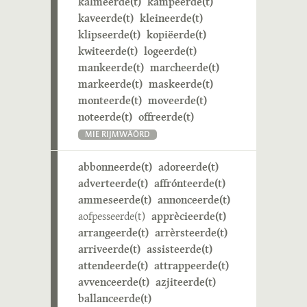
kalmeerde(t)
kampeerde(t)
kaveerde(t)
kleineerde(t)
klipseerde(t)
kopiëerde(t)
kwiteerde(t)
logeerde(t)
mankeerde(t)
marcheerde(t)
markeerde(t)
maskeerde(t)
monteerde(t)
moveerde(t)
noteerde(t)
offreerde(t)
MIE RIJMWÄÖRD
abbonneerde(t)
adoreerde(t)
adverteerde(t)
affrónteerde(t)
ammeseerde(t)
annonceerde(t)
aofpesseerde(t)
apprècieerde(t)
arrangeerde(t)
arrèrsteerde(t)
arriveerde(t)
assisteerde(t)
attendeerde(t)
attrappeerde(t)
avvenceerde(t)
azjiteerde(t)
ballanceerde(t)