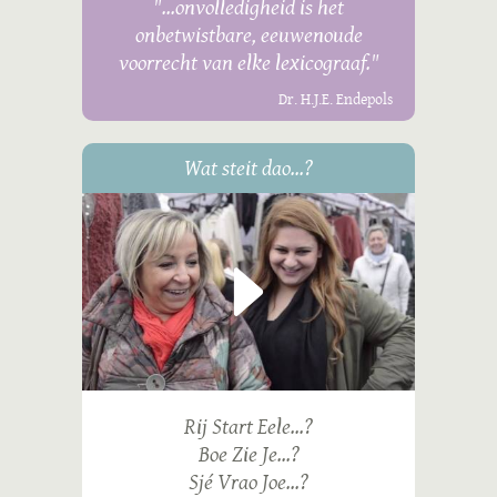
"...onvolledigheid is het
onbetwistbare, eeuwenoude
voorrecht van elke lexicograaf."
Dr. H.J.E. Endepols
Wat steit dao...?
Rij Start Eele...?
Boe Zie Je...?
Sjé Vrao Joe...?