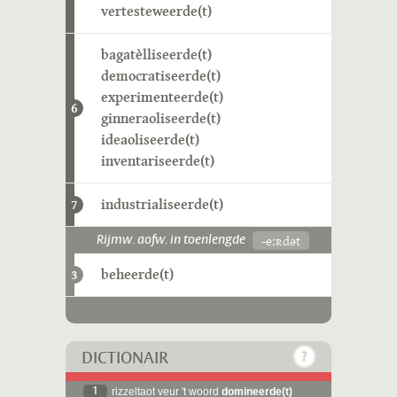
vertesteweerde(t)
bagatèlliseerde(t)
democratiseerde(t)
experimenteerde(t)
6
ginneraoliseerde(t)
ideaoliseerde(t)
inventariseerde(t)
industrialiseerde(t)
7
-eːʀdət
Rijmw. aofw. in toenlengde
beheerde(t)
3
DICTIONAIR
1
rizzeltaot veur 't woord
domineerde(t)