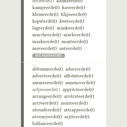
iesbeerde(t)
kalmeerde(t)
kampeerde(t)
kaveerde(t)
kleineerde(t)
klipseerde(t)
kopiëerde(t)
kwiteerde(t)
logeerde(t)
mankeerde(t)
marcheerde(t)
markeerde(t)
maskeerde(t)
monteerde(t)
moveerde(t)
noteerde(t)
MIE RIJMWÄÖRD
abbonneerde(t)
adoreerde(t)
adverteerde(t)
affrónteerde(t)
ammeseerde(t)
annonceerde(t)
aofpesseerde(t)
apprècieerde(t)
arrangeerde(t)
arrèrsteerde(t)
arriveerde(t)
assisteerde(t)
attendeerde(t)
attrappeerde(t)
avvenceerde(t)
azjiteerde(t)
ballanceerde(t)