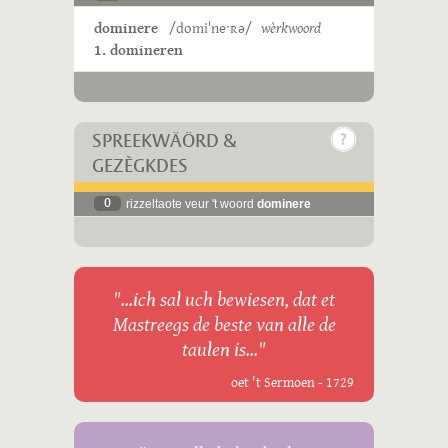
dominere
/domiˈneˑʀə/
wèrkwoord
1. domineren
SPREEKWÄÖRD &
GEZÈGKDES
0
rizzeltaote veur 't woord
dominere
"...ich sal uch bewiesen, dat et
Mastreegs de beste van alle de
taulen is..."
oet 't Sermoen - 1729