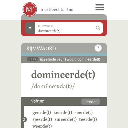
Rijmwäörd
RIJMWÄÖRD
338
rizzeltaote veur 't woord
domineerde(t)
domineerde(t)
/domiˈneˑʀdə(t)/
-eˑʀdət
Volrijm
geerde(t)
keerde(t)
seerde(t)
sjeerde(t)
smeerde(t)
teerde(t)
2
weerde(t)