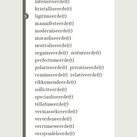
intensiveerde(t)
kristalliseerde(t)
ligitimeerde(t)
5
mannifèsteerde(t)
moderniseerde(t)
moraoliseerde(t)
neutraliseerde(t)
organiseerde(t)
oriënteerde(t)
perfectioneerde(t)
polariseerde(t)
privatiseerde(t)
reanimeerde(t)
relativeerde(t)
rikkemendeerde(t)
solliciteerde(t)
speciaoliseerde(t)
tèllefoneerde(t)
vermassekreerde(t)
verordeneerde(t)
verrinneweerde(t)
versjendeleerde(t)