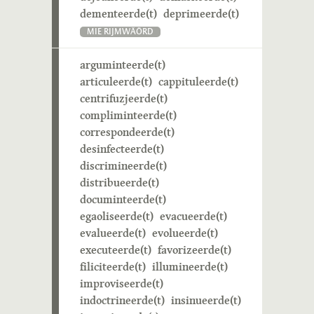
dementeerde(t)
deprimeerde(t)
MIE RIJMWÄÖRD
arguminteerde(t)
articuleerde(t)
cappituleerde(t)
centrifuzjeerde(t)
compliminteerde(t)
correspondeerde(t)
desinfecteerde(t)
discrimineerde(t)
distribueerde(t)
documinteerde(t)
egaoliseerde(t)
evacueerde(t)
evalueerde(t)
evolueerde(t)
executeerde(t)
favorizeerde(t)
filiciteerde(t)
illumineerde(t)
improviseerde(t)
indoctrineerde(t)
insinueerde(t)