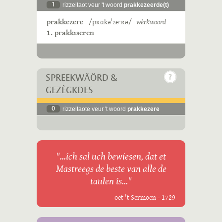
1
rizzeltaot veur 't woord
prakkezeerde(t)
prakkezere
/pʀɑkəˈzeˑʀə/
wèrkwoord
1. prakkiseren
SPREEKWÄÖRD &
GEZÈGKDES
0
rizzeltaote veur 't woord
prakkezere
"...ich sal uch bewiesen, dat et
Mastreegs de beste van alle de
taulen is..."
oet 't Sermoen - 1729