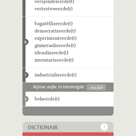
versjendeleerde(t)
vertesteweerde(t)
bagatèlliseerde(t)
democratiseerde(t)
experimenteerde(t)
6
ginneraoliseerde(t)
ideaoliseerde(t)
inventariseerde(t)
industrialiseerde(t)
7
-eːʀdət
Rijmw. aofw. in toenlengde
beheerde(t)
3
DICTIONAIR