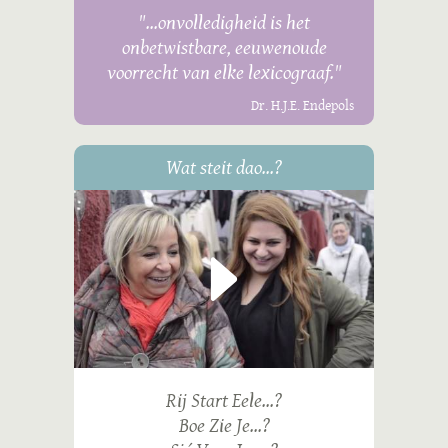
"...onvolledigheid is het
onbetwistbare, eeuwenoude
voorrecht van elke lexicograaf."
Dr. H.J.E. Endepols
Wat steit dao...?
Rij Start Eele...?
Boe Zie Je...?