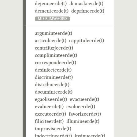
dejeuneerde(t)
demaskeerde(t)
dementeerde(t)
deprimeerde(t)
MIE RIJMWÄÖRD
arguminteerde(t)
articuleerde(t)
cappituleerde(t)
centrifuzjeerde(t)
compliminteerde(t)
correspondeerde(t)
desinfecteerde(t)
discrimineerde(t)
distribueerde(t)
documinteerde(t)
egaoliseerde(t)
evacueerde(t)
evalueerde(t)
evolueerde(t)
executeerde(t)
favorizeerde(t)
filiciteerde(t)
illumineerde(t)
improviseerde(t)
indoctrineerde(t)
insinueerde(t)