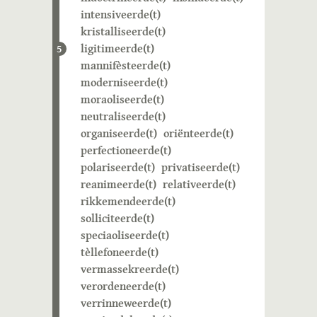
intensiveerde(t)
kristalliseerde(t)
ligitimeerde(t)
5
mannifèsteerde(t)
moderniseerde(t)
moraoliseerde(t)
neutraliseerde(t)
organiseerde(t)
oriënteerde(t)
perfectioneerde(t)
polariseerde(t)
privatiseerde(t)
reanimeerde(t)
relativeerde(t)
rikkemendeerde(t)
solliciteerde(t)
speciaoliseerde(t)
tèllefoneerde(t)
vermassekreerde(t)
verordeneerde(t)
verrinneweerde(t)