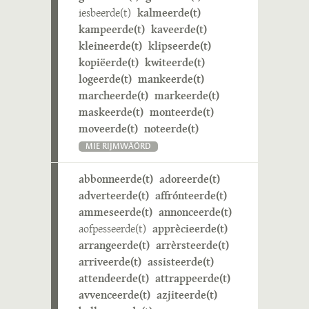
iesbeerde(t)
kalmeerde(t)
kampeerde(t)
kaveerde(t)
kleineerde(t)
klipseerde(t)
kopiëerde(t)
kwiteerde(t)
logeerde(t)
mankeerde(t)
marcheerde(t)
markeerde(t)
maskeerde(t)
monteerde(t)
moveerde(t)
noteerde(t)
MIE RIJMWÄÖRD
abbonneerde(t)
adoreerde(t)
adverteerde(t)
affrónteerde(t)
ammeseerde(t)
annonceerde(t)
aofpesseerde(t)
apprècieerde(t)
arrangeerde(t)
arrèrsteerde(t)
arriveerde(t)
assisteerde(t)
attendeerde(t)
attrappeerde(t)
avvenceerde(t)
azjiteerde(t)