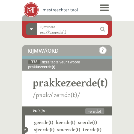
Rijmwäörd
RIJMWÄÖRD
338
rizzeltaote veur 't woord
prakkezeerde(t)
prakkezeerde(t)
/pʀɑkəˈzeˑʀdə(t)/
-eˑʀdət
Volrijm
geerde(t)
keerde(t)
seerde(t)
sjeerde(t)
smeerde(t)
teerde(t)
2