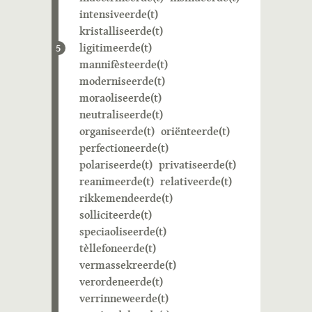
intensiveerde(t)
kristalliseerde(t)
ligitimeerde(t)
5
mannifèsteerde(t)
moderniseerde(t)
moraoliseerde(t)
neutraliseerde(t)
organiseerde(t)
oriënteerde(t)
perfectioneerde(t)
polariseerde(t)
privatiseerde(t)
reanimeerde(t)
relativeerde(t)
rikkemendeerde(t)
solliciteerde(t)
speciaoliseerde(t)
tèllefoneerde(t)
vermassekreerde(t)
verordeneerde(t)
verrinneweerde(t)