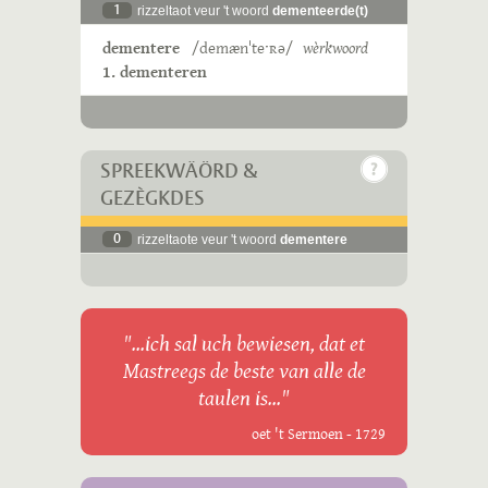
1
rizzeltaot veur 't woord
dementeerde(t)
dementere
/demænˈteˑʀə/
wèrkwoord
1. dementeren
SPREEKWÄÖRD &
GEZÈGKDES
0
rizzeltaote veur 't woord
dementere
"...ich sal uch bewiesen, dat et
Mastreegs de beste van alle de
taulen is..."
oet 't Sermoen - 1729