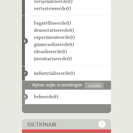
versjendeleerde(t)
vertesteweerde(t)
bagatèlliseerde(t)
democratiseerde(t)
experimenteerde(t)
6
ginneraoliseerde(t)
ideaoliseerde(t)
inventariseerde(t)
industrialiseerde(t)
7
-eːʀdət
Rijmw. aofw. in toenlengde
beheerde(t)
3
DICTIONAIR