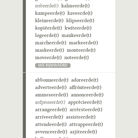
iesbeerde(t)
kalmeerde(t)
kampeerde(t)
kaveerde(t)
kleineerde(t)
klipseerde(t)
kopiëerde(t)
kwiteerde(t)
logeerde(t)
mankeerde(t)
marcheerde(t)
markeerde(t)
maskeerde(t)
monteerde(t)
moveerde(t)
noteerde(t)
MIE RIJMWÄÖRD
abbonneerde(t)
adoreerde(t)
adverteerde(t)
affrónteerde(t)
ammeseerde(t)
annonceerde(t)
aofpesseerde(t)
apprècieerde(t)
arrangeerde(t)
arrèrsteerde(t)
arriveerde(t)
assisteerde(t)
attendeerde(t)
attrappeerde(t)
avvenceerde(t)
azjiteerde(t)