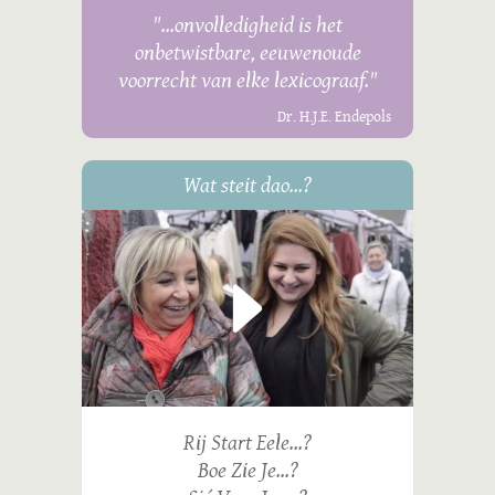
"...onvolledigheid is het
onbetwistbare, eeuwenoude
voorrecht van elke lexicograaf."
Dr. H.J.E. Endepols
Wat steit dao...?
Rij Start Eele...?
Boe Zie Je...?