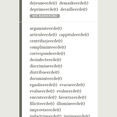
dejeuneerde(t)
demaskeerde(t)
deprimeerde(t)
derailleerde(t)
MIE RIJMWÄÖRD
arguminteerde(t)
articuleerde(t)
cappituleerde(t)
centrifuzjeerde(t)
compliminteerde(t)
correspondeerde(t)
desinfecteerde(t)
discrimineerde(t)
distribueerde(t)
documinteerde(t)
egaoliseerde(t)
evacueerde(t)
evalueerde(t)
evolueerde(t)
executeerde(t)
favorizeerde(t)
filiciteerde(t)
illumineerde(t)
improviseerde(t)
indoctrineerde(t)
insinueerde(t)