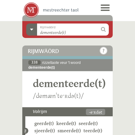
Rijmwäörd
RIJMWÄÖRD
338
rizzeltaote veur 't woord
dementeerde(t)
dementeerde(t)
/demænˈteˑʀdə(t)/
-eˑʀdət
Volrijm
geerde(t)
keerde(t)
seerde(t)
sjeerde(t)
smeerde(t)
teerde(t)
2