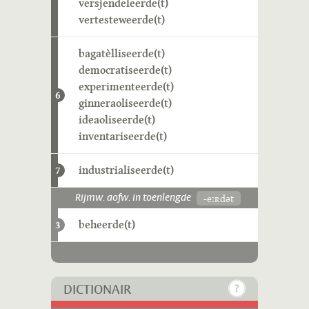
versjendeleerde(t)
vertesteweerde(t)
bagatèlliseerde(t)
democratiseerde(t)
experimenteerde(t)
6
ginneraoliseerde(t)
ideaoliseerde(t)
inventariseerde(t)
industrialiseerde(t)
7
-eːʀdət
Rijmw. aofw. in toenlengde
beheerde(t)
3
DICTIONAIR