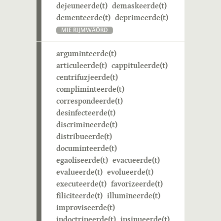
dejeuneerde(t)
demaskeerde(t)
dementeerde(t)
deprimeerde(t)
MIE RIJMWÄÖRD
arguminteerde(t)
articuleerde(t)
cappituleerde(t)
centrifuzjeerde(t)
compliminteerde(t)
correspondeerde(t)
desinfecteerde(t)
discrimineerde(t)
distribueerde(t)
documinteerde(t)
egaoliseerde(t)
evacueerde(t)
evalueerde(t)
evolueerde(t)
executeerde(t)
favorizeerde(t)
filiciteerde(t)
illumineerde(t)
improviseerde(t)
indoctrineerde(t)
insinueerde(t)