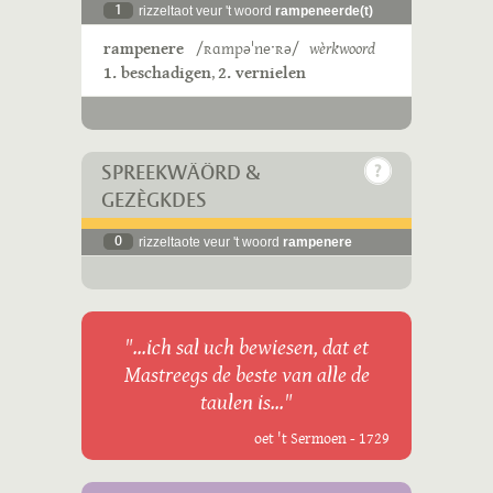
1
rizzeltaot veur 't woord
rampeneerde(t)
rampenere
/ʀɑmpəˈneˑʀə/
wèrkwoord
1. beschadigen
,
2. vernielen
SPREEKWÄÖRD &
GEZÈGKDES
0
rizzeltaote veur 't woord
rampenere
"...ich sal uch bewiesen, dat et
Mastreegs de beste van alle de
taulen is..."
oet 't Sermoen - 1729