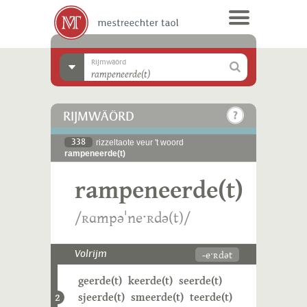
Rijmwäörd
RIJMWÄÖRD
338
rizzeltaote veur 't woord
rampeneerde(t)
rampeneerde(t)
/ʀɑmpəˈneˑʀdə(t)/
-eˑʀdət
Volrijm
geerde(t)
keerde(t)
seerde(t)
sjeerde(t)
smeerde(t)
teerde(t)
2