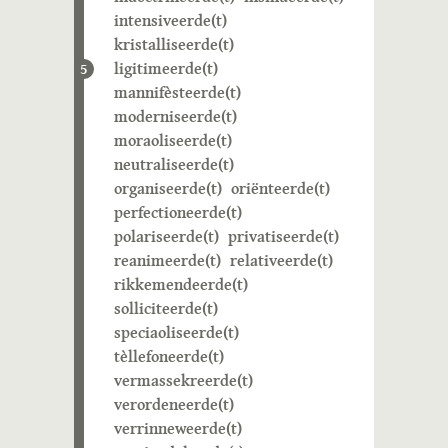
intensiveerde(t)
kristalliseerde(t)
ligitimeerde(t)
5
mannifèsteerde(t)
moderniseerde(t)
moraoliseerde(t)
neutraliseerde(t)
organiseerde(t)
oriënteerde(t)
perfectioneerde(t)
polariseerde(t)
privatiseerde(t)
reanimeerde(t)
relativeerde(t)
rikkemendeerde(t)
solliciteerde(t)
speciaoliseerde(t)
tèllefoneerde(t)
vermassekreerde(t)
verordeneerde(t)
verrinneweerde(t)