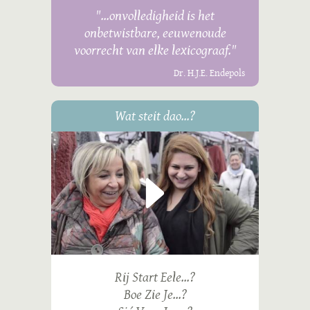
"...onvolledigheid is het
onbetwistbare, eeuwenoude
voorrecht van elke lexicograaf."
Dr. H.J.E. Endepols
Wat steit dao...?
Rij Start Eele...?
Boe Zie Je...?