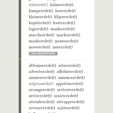
iesbeerde(t)
kalmeerde(t)
kampeerde(t)
kaveerde(t)
kleineerde(t)
klipseerde(t)
kopiëerde(t)
kwiteerde(t)
logeerde(t)
mankeerde(t)
marcheerde(t)
markeerde(t)
maskeerde(t)
monteerde(t)
moveerde(t)
noteerde(t)
MIE RIJMWÄÖRD
abbonneerde(t)
adoreerde(t)
adverteerde(t)
affrónteerde(t)
ammeseerde(t)
annonceerde(t)
aofpesseerde(t)
apprècieerde(t)
arrangeerde(t)
arrèrsteerde(t)
arriveerde(t)
assisteerde(t)
attendeerde(t)
attrappeerde(t)
avvenceerde(t)
azjiteerde(t)