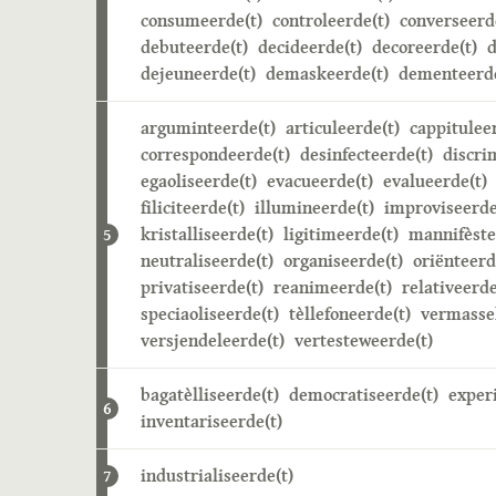
consumeerde(t)
controleerde(t)
converseerd
debuteerde(t)
decideerde(t)
decoreerde(t)
d
dejeuneerde(t)
demaskeerde(t)
dementeerde
arguminteerde(t)
articuleerde(t)
cappitulee
correspondeerde(t)
desinfecteerde(t)
discri
egaoliseerde(t)
evacueerde(t)
evalueerde(t)
filiciteerde(t)
illumineerde(t)
improviseerde
kristalliseerde(t)
ligitimeerde(t)
mannifèste
5
neutraliseerde(t)
organiseerde(t)
oriënteerd
privatiseerde(t)
reanimeerde(t)
relativeerde
speciaoliseerde(t)
tèllefoneerde(t)
vermasse
versjendeleerde(t)
vertesteweerde(t)
bagatèlliseerde(t)
democratiseerde(t)
exper
6
inventariseerde(t)
industrialiseerde(t)
7