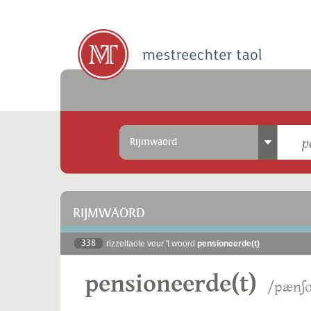
Rijmwäörd
RIJMWÄÖRD
338
rizzeltaote veur 't woord
pensioneerde(t)
pensioneerde(t)
/pænʃo