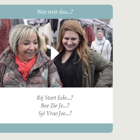
Wat steit dao...?
Rij Start Eele...?
Boe Zie Je...?
Sjé Vrao Joe...?