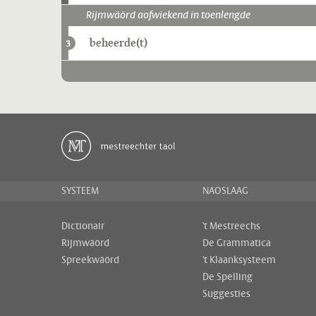
Rijmwäörd aofwiekend in toenlengde
beheerde(t)
3
SYSTEEM
NAOSLAAG
Dictionair
't Mestreechs
Rijmwäörd
De Grammatica
Spreekwäörd
't Klaanksysteem
De Spelling
Suggesties