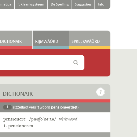
matica
't Klaanksysteem
De Spelling
Suggesties
Info
DICTIONAIR
RIJMWÄÖRD
SPREEKWÄÖRD
DICTIONAIR
1
rizzeltaot veur 't woord
pensioneerde(t)
pensionere
/pænʃoˈneˑʀə/
wèrkwoord
1. pensioneren