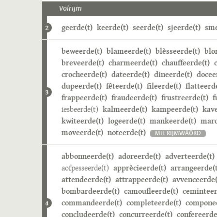
Volrijm
geerde(t)
keerde(t)
seerde(t)
sjeerde(t)
sme
2
beweerde(t)
blameerde(t)
blèsseerde(t)
blo
breveerde(t)
charmeerde(t)
chauffeerde(t)
crocheerde(t)
dateerde(t)
dineerde(t)
docee
dupeerde(t)
fêteerde(t)
fileerde(t)
flatteerd
3
frappeerde(t)
fraudeerde(t)
frustreerde(t)
f
iesbeerde(t)
kalmeerde(t)
kampeerde(t)
kave
kwiteerde(t)
logeerde(t)
mankeerde(t)
marc
moveerde(t)
noteerde(t)
MIE RIJMWÄÖRD
abbonneerde(t)
adoreerde(t)
adverteerde(t)
aofpesseerde(t)
apprècieerde(t)
arrangeerde(t
attendeerde(t)
attrappeerde(t)
avvenceerde(
bombardeerde(t)
camoufleerde(t)
ceminteer
commandeerde(t)
completeerde(t)
componee
4
concludeerde(t)
concurreerde(t)
confereerde