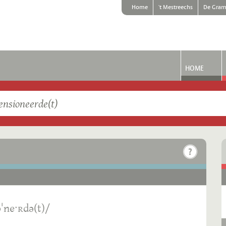
Home
't Mestreechs
De Gram
HOME
ˈneˑʀdə(t)/