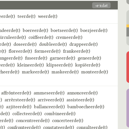
-eˑʀdət
erde(t)
teerde(t)
weerde(t)
ndeerde(t)
boereerde(t)
boetseerde(t)
boezjeerde(t)
circuleerde(t)
coiffeerde(t)
cremeerde(t)
rde(t)
doseerde(t)
doubleerde(t)
drappeerde(t)
e(t)
floreerde(t)
formeerde(t)
frankeerde(t)
ungeerde(t)
fuseerde(t)
garneerde(t)
geneerde(t)
erde(t)
kleineerde(t)
klipseerde(t)
kopiëerde(t)
heerde(t)
markeerde(t)
maskeerde(t)
monteerde(t)
affrónteerde(t)
ammeseerde(t)
annonceerde(t)
)
arrèrsteerde(t)
arriveerde(t)
assisteerde(t)
t)
azjiteerde(t)
ballanceerde(t)
bamboecheerde(t)
de(t)
collecteerde(t)
combineerde(t)
rde(t)
concentreerde(t)
concerteerde(t)
(t)
confronteerde(t)
constateerde(t)
consulteerde(t)