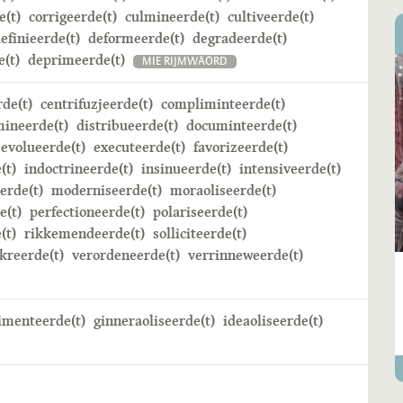
e(t)
corrigeerde(t)
culmineerde(t)
cultiveerde(t)
efinieerde(t)
deformeerde(t)
degradeerde(t)
(t)
deprimeerde(t)
MIE RIJMWÄÖRD
rde(t)
centrifuzjeerde(t)
compliminteerde(t)
mineerde(t)
distribueerde(t)
documinteerde(t)
evolueerde(t)
executeerde(t)
favorizeerde(t)
(t)
indoctrineerde(t)
insinueerde(t)
intensiveerde(t)
erde(t)
moderniseerde(t)
moraoliseerde(t)
e(t)
perfectioneerde(t)
polariseerde(t)
(t)
rikkemendeerde(t)
solliciteerde(t)
kreerde(t)
verordeneerde(t)
verrinneweerde(t)
imenteerde(t)
ginneraoliseerde(t)
ideaoliseerde(t)