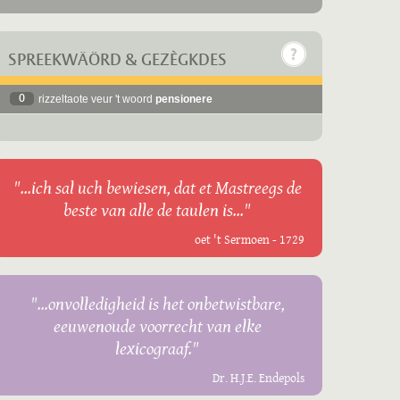
SPREEKWÄÖRD & GEZÈGKDES
0
rizzeltaote veur 't woord
pensionere
"...ich sal uch bewiesen, dat et Mastreegs de
beste van alle de taulen is..."
oet 't Sermoen - 1729
"...onvolledigheid is het onbetwistbare,
eeuwenoude voorrecht van elke
lexicograaf."
Dr. H.J.E. Endepols