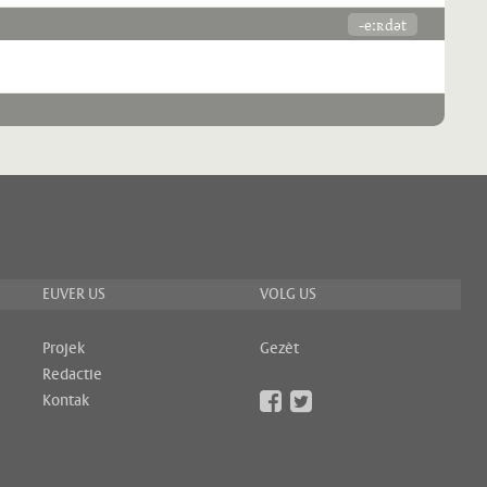
-eːʀdət
EUVER US
VOLG US
Projek
Gezèt
Redactie
Kontak