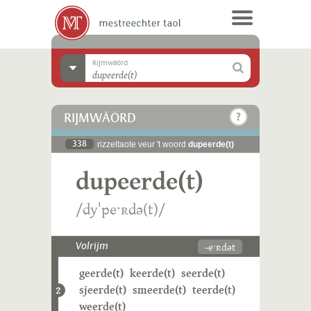
Rijmwäörd
RIJMWÄÖRD
338
rizzeltaote veur 't woord
dupeerde(t)
dupeerde(t)
/dyˈpeˑʀdə(t)/
-eˑʀdət
Volrijm
geerde(t)
keerde(t)
seerde(t)
sjeerde(t)
smeerde(t)
teerde(t)
2
weerde(t)