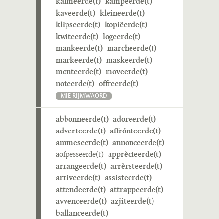
kalmeerde(t)
kampeerde(t)
kaveerde(t)
kleineerde(t)
klipseerde(t)
kopiëerde(t)
kwiteerde(t)
logeerde(t)
mankeerde(t)
marcheerde(t)
markeerde(t)
maskeerde(t)
monteerde(t)
moveerde(t)
noteerde(t)
offreerde(t)
MIE RIJMWÄÖRD
abbonneerde(t)
adoreerde(t)
adverteerde(t)
affrónteerde(t)
ammeseerde(t)
annonceerde(t)
aofpesseerde(t)
apprècieerde(t)
arrangeerde(t)
arrèrsteerde(t)
arriveerde(t)
assisteerde(t)
attendeerde(t)
attrappeerde(t)
avvenceerde(t)
azjiteerde(t)
ballanceerde(t)