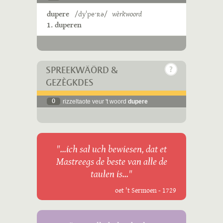
dupere
/dyˈpeˑʀə/
wèrkwoord
1. duperen
SPREEKWÄÖRD &
GEZÈGKDES
0
rizzeltaote veur 't woord
dupere
"...ich sal uch bewiesen, dat et
Mastreegs de beste van alle de
taulen is..."
oet 't Sermoen - 1729