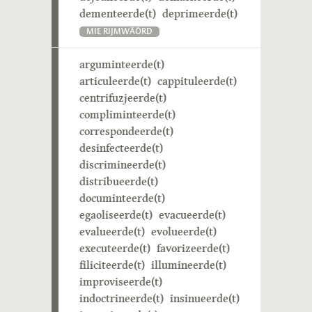
dementeerde(t)
deprimeerde(t)
MIE RIJMWÄÖRD
arguminteerde(t)
articuleerde(t)
cappituleerde(t)
centrifuzjeerde(t)
compliminteerde(t)
correspondeerde(t)
desinfecteerde(t)
discrimineerde(t)
distribueerde(t)
documinteerde(t)
egaoliseerde(t)
evacueerde(t)
evalueerde(t)
evolueerde(t)
executeerde(t)
favorizeerde(t)
filiciteerde(t)
illumineerde(t)
improviseerde(t)
indoctrineerde(t)
insinueerde(t)