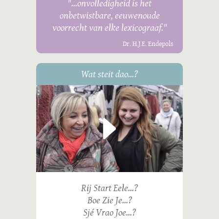
"...onvolledigheid is het
onbetwistbare, eeuwenoude
voorrecht van elke lexicograaf."
Dr. H.J.E. Endepols
Wat steit dao...?
Rij Start Eele...?
Boe Zie Je...?
Sjé Vrao Joe...?