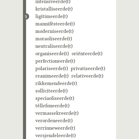
intensiveerde(t)
kristalliseerde(t)
ligitimeerde(t)
5
mannifèsteerde(t)
moderniseerde(t)
moraoliseerde(t)
neutraliseerde(t)
organiseerde(t)
oriënteerde(t)
perfectioneerde(t)
polariseerde(t)
privatiseerde(t)
reanimeerde(t)
relativeerde(t)
rikkemendeerde(t)
solliciteerde(t)
speciaoliseerde(t)
tèllefoneerde(t)
vermassekreerde(t)
verordeneerde(t)
verrinneweerde(t)
versjendeleerde(t)