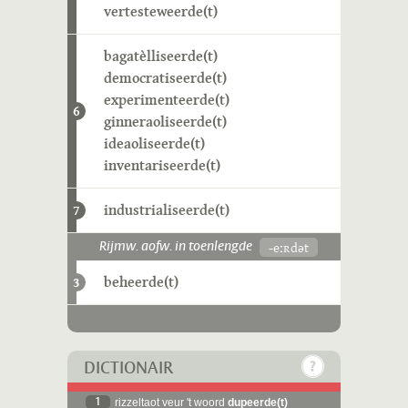
vertesteweerde(t)
bagatèlliseerde(t)
democratiseerde(t)
experimenteerde(t)
6
ginneraoliseerde(t)
ideaoliseerde(t)
inventariseerde(t)
industrialiseerde(t)
7
-eːʀdət
Rijmw. aofw. in toenlengde
beheerde(t)
3
DICTIONAIR
1
rizzeltaot veur 't woord
dupeerde(t)