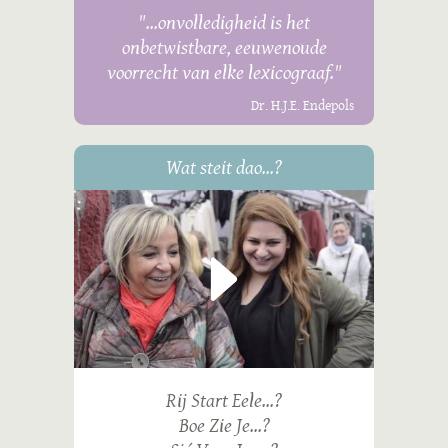
"...onvolledigheid is het
onbetwistbare, eeuwenoude
voorrecht van elke lexicograaf."
Dr. H.J.E. Endepols
Wat steit dao...?
Rij Start Eele...?
Boe Zie Je...?