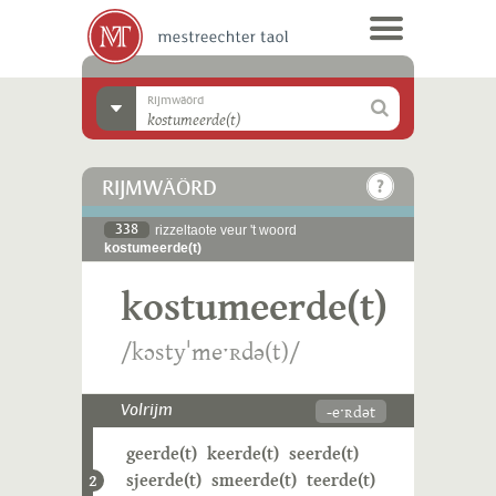
Rijmwäörd
RIJMWÄÖRD
338
rizzeltaote veur 't woord
kostumeerde(t)
kostumeerde(t)
/kɔstyˈmeˑʀdə(t)/
-eˑʀdət
Volrijm
geerde(t)
keerde(t)
seerde(t)
sjeerde(t)
smeerde(t)
teerde(t)
2