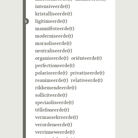
intensiveerde(t)
kristalliseerde(t)
ligitimeerde(t)
5
mannifèsteerde(t)
moderniseerde(t)
moraoliseerde(t)
neutraliseerde(t)
organiseerde(t)
oriënteerde(t)
perfectioneerde(t)
polariseerde(t)
privatiseerde(t)
reanimeerde(t)
relativeerde(t)
rikkemendeerde(t)
solliciteerde(t)
speciaoliseerde(t)
tèllefoneerde(t)
vermassekreerde(t)
verordeneerde(t)
verrinneweerde(t)