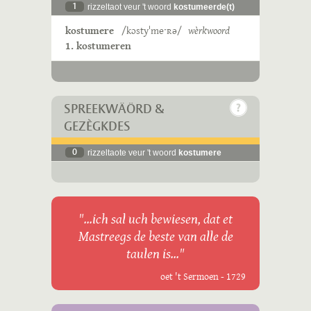
1
rizzeltaot veur 't woord
kostumeerde(t)
kostumere
/kɔstyˈmeˑʀə/
wèrkwoord
1. kostumeren
SPREEKWÄÖRD &
GEZÈGKDES
0
rizzeltaote veur 't woord
kostumere
"...ich sal uch bewiesen, dat et
Mastreegs de beste van alle de
taulen is..."
oet 't Sermoen - 1729