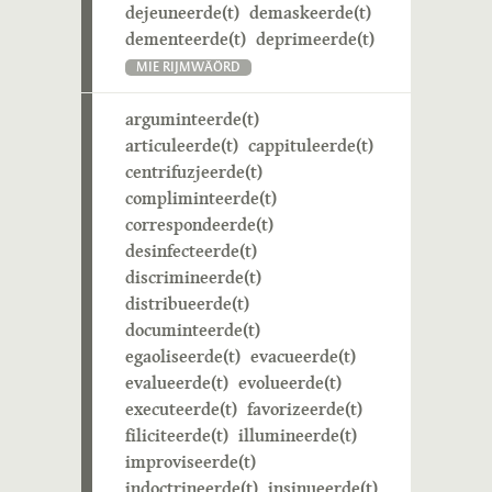
dejeuneerde(t)
demaskeerde(t)
dementeerde(t)
deprimeerde(t)
MIE RIJMWÄÖRD
arguminteerde(t)
articuleerde(t)
cappituleerde(t)
centrifuzjeerde(t)
compliminteerde(t)
correspondeerde(t)
desinfecteerde(t)
discrimineerde(t)
distribueerde(t)
documinteerde(t)
egaoliseerde(t)
evacueerde(t)
evalueerde(t)
evolueerde(t)
executeerde(t)
favorizeerde(t)
filiciteerde(t)
illumineerde(t)
improviseerde(t)
indoctrineerde(t)
insinueerde(t)