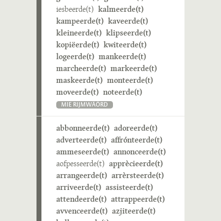
iesbeerde(t)
kalmeerde(t)
kampeerde(t)
kaveerde(t)
kleineerde(t)
klipseerde(t)
kopiëerde(t)
kwiteerde(t)
logeerde(t)
mankeerde(t)
marcheerde(t)
markeerde(t)
maskeerde(t)
monteerde(t)
moveerde(t)
noteerde(t)
MIE RIJMWÄÖRD
abbonneerde(t)
adoreerde(t)
adverteerde(t)
affrónteerde(t)
ammeseerde(t)
annonceerde(t)
aofpesseerde(t)
apprècieerde(t)
arrangeerde(t)
arrèrsteerde(t)
arriveerde(t)
assisteerde(t)
attendeerde(t)
attrappeerde(t)
avvenceerde(t)
azjiteerde(t)