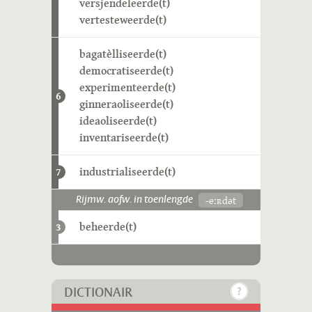
versjendeleerde(t)
vertesteweerde(t)
bagatèlliseerde(t)
democratiseerde(t)
experimenteerde(t)
6
ginneraoliseerde(t)
ideaoliseerde(t)
inventariseerde(t)
industrialiseerde(t)
7
-eːʀdət
Rijmw. aofw. in toenlengde
beheerde(t)
3
DICTIONAIR