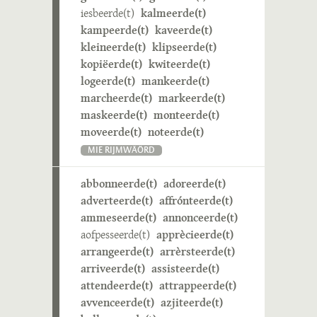
iesbeerde(t)
kalmeerde(t)
kampeerde(t)
kaveerde(t)
kleineerde(t)
klipseerde(t)
kopiëerde(t)
kwiteerde(t)
logeerde(t)
mankeerde(t)
marcheerde(t)
markeerde(t)
maskeerde(t)
monteerde(t)
moveerde(t)
noteerde(t)
MIE RIJMWÄÖRD
abbonneerde(t)
adoreerde(t)
adverteerde(t)
affrónteerde(t)
ammeseerde(t)
annonceerde(t)
aofpesseerde(t)
apprècieerde(t)
arrangeerde(t)
arrèrsteerde(t)
arriveerde(t)
assisteerde(t)
attendeerde(t)
attrappeerde(t)
avvenceerde(t)
azjiteerde(t)