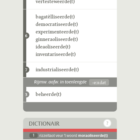
vertesteweerde(t)
bagatèlliseerde(t)
democratiseerde(t)
experimenteerde(t)
6
ginneraoliseerde(t)
ideaoliseerde(t)
inventariseerde(t)
industrialiseerde(t)
7
-eːʀdət
Rijmw. aofw. in toenlengde
beheerde(t)
3
DICTIONAIR
1
rizzeltaot veur 't woord
moraoliseerde(t)