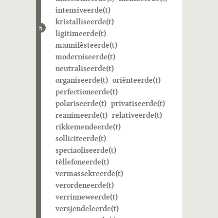
intensiveerde(t)
kristalliseerde(t)
5
ligitimeerde(t)
mannifèsteerde(t)
moderniseerde(t)
neutraliseerde(t)
organiseerde(t)
oriënteerde(t)
perfectioneerde(t)
polariseerde(t)
privatiseerde(t)
reanimeerde(t)
relativeerde(t)
rikkemendeerde(t)
solliciteerde(t)
speciaoliseerde(t)
tèllefoneerde(t)
vermassekreerde(t)
verordeneerde(t)
verrinneweerde(t)
versjendeleerde(t)