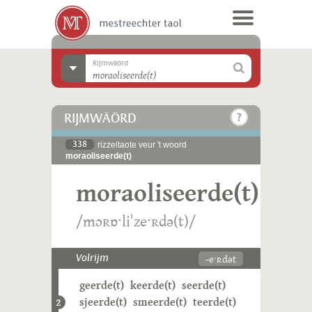
Rijmwäörd
RIJMWÄÖRD
338
rizzeltaote veur 't woord
moraoliseerde(t)
moraoliseerde(t)
/mɔʀɒˑliˈzeˑʀdə(t)/
-eˑʀdət
Volrijm
geerde(t)
keerde(t)
seerde(t)
sjeerde(t)
smeerde(t)
teerde(t)
2