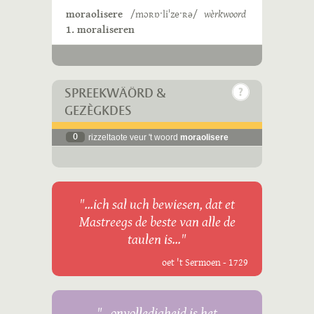
moraolisere
/mɔʀɒˑliˈzeˑʀə/
wèrkwoord
1. moraliseren
SPREEKWÄÖRD &
GEZÈGKDES
0
rizzeltaote veur 't woord
moraolisere
"...ich sal uch bewiesen, dat et
Mastreegs de beste van alle de
taulen is..."
oet 't Sermoen - 1729
"...onvolledigheid is het