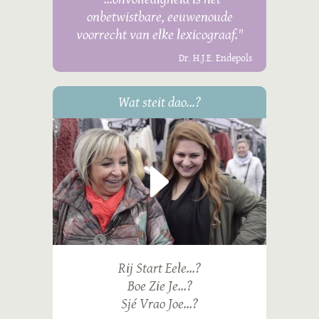
onbetwistbare, eeuwenoude
voorrecht van elke lexicograaf."
Dr. H.J.E. Endepols
Wat steit dao...?
Rij Start Eele...?
Boe Zie Je...?
Sjé Vrao Joe...?