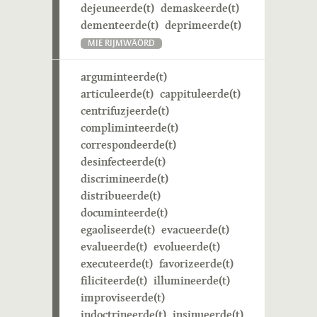
dejeuneerde(t)
demaskeerde(t)
dementeerde(t)
deprimeerde(t)
MIE RIJMWÄÖRD
arguminteerde(t)
articuleerde(t)
cappituleerde(t)
centrifuzjeerde(t)
compliminteerde(t)
correspondeerde(t)
desinfecteerde(t)
discrimineerde(t)
distribueerde(t)
documinteerde(t)
egaoliseerde(t)
evacueerde(t)
evalueerde(t)
evolueerde(t)
executeerde(t)
favorizeerde(t)
filiciteerde(t)
illumineerde(t)
improviseerde(t)
indoctrineerde(t)
insinueerde(t)