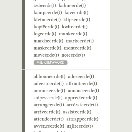
iesbeerde(t)
kalmeerde(t)
kampeerde(t)
kaveerde(t)
kleineerde(t)
klipseerde(t)
kopiëerde(t)
kwiteerde(t)
logeerde(t)
mankeerde(t)
marcheerde(t)
markeerde(t)
maskeerde(t)
monteerde(t)
moveerde(t)
noteerde(t)
MIE RIJMWÄÖRD
abbonneerde(t)
adoreerde(t)
adverteerde(t)
affrónteerde(t)
ammeseerde(t)
annonceerde(t)
aofpesseerde(t)
apprècieerde(t)
arrangeerde(t)
arrèrsteerde(t)
arriveerde(t)
assisteerde(t)
attendeerde(t)
attrappeerde(t)
avvenceerde(t)
azjiteerde(t)