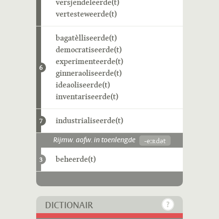
versjendeleerde(t)
vertesteweerde(t)
bagatèlliseerde(t)
democratiseerde(t)
experimenteerde(t)
6
ginneraoliseerde(t)
ideaoliseerde(t)
inventariseerde(t)
industrialiseerde(t)
7
-eːʀdət
Rijmw. aofw. in toenlengde
beheerde(t)
3
DICTIONAIR