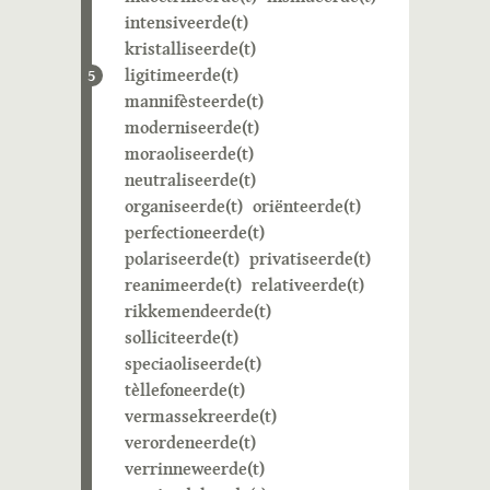
intensiveerde(t)
kristalliseerde(t)
ligitimeerde(t)
5
mannifèsteerde(t)
moderniseerde(t)
moraoliseerde(t)
neutraliseerde(t)
organiseerde(t)
oriënteerde(t)
perfectioneerde(t)
polariseerde(t)
privatiseerde(t)
reanimeerde(t)
relativeerde(t)
rikkemendeerde(t)
solliciteerde(t)
speciaoliseerde(t)
tèllefoneerde(t)
vermassekreerde(t)
verordeneerde(t)
verrinneweerde(t)