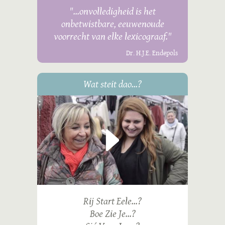
"...onvolledigheid is het
onbetwistbare, eeuwenoude
voorrecht van elke lexicograaf."
Dr. H.J.E. Endepols
Wat steit dao...?
Rij Start Eele...?
Boe Zie Je...?