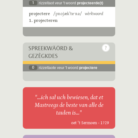
1
rizzeltaot veur 't woord
projecteerde(t)
projectere
/pʀojækˈteˑʀə/
wèrkwoord
1. projecteren
SPREEKWÄÖRD &
GEZÈGKDES
0
rizzeltaote veur 't woord
projectere
"...ich sal uch bewiesen, dat et
Mastreegs de beste van alle de
taulen is..."
oet 't Sermoen - 1729