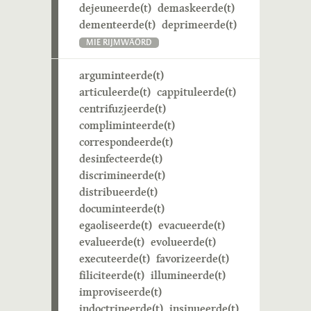
dejeuneerde(t)
demaskeerde(t)
dementeerde(t)
deprimeerde(t)
MIE RIJMWÄÖRD
arguminteerde(t)
articuleerde(t)
cappituleerde(t)
centrifuzjeerde(t)
compliminteerde(t)
correspondeerde(t)
desinfecteerde(t)
discrimineerde(t)
distribueerde(t)
documinteerde(t)
egaoliseerde(t)
evacueerde(t)
evalueerde(t)
evolueerde(t)
executeerde(t)
favorizeerde(t)
filiciteerde(t)
illumineerde(t)
improviseerde(t)
indoctrineerde(t)
insinueerde(t)