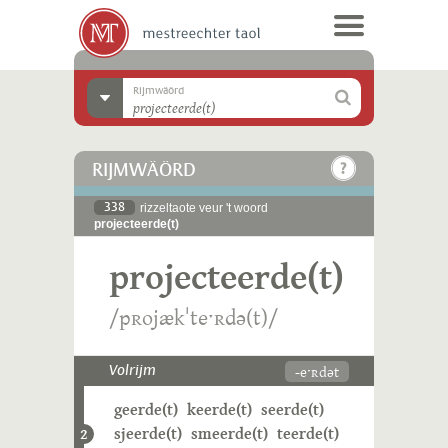
Rijmwäörd
RIJMWÄÖRD
338
rizzeltaote veur 't woord
projecteerde(t)
projecteerde(t)
/pʀojækˈteˑʀdə(t)/
-eˑʀdət
Volrijm
geerde(t)
keerde(t)
seerde(t)
sjeerde(t)
smeerde(t)
teerde(t)
2