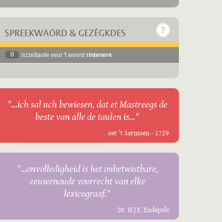
SPREEKWÄÖRD & GEZÈGKDES
0
rizzeltaote veur 't woord
rintenere
"...ich sal uch bewiesen, dat et Mastreegs de
beste van alle de taulen is..."
oet 't Sermoen - 1729
"...onvolledigheid is het onbetwistbare,
eeuwenoude voorrecht van elke
lexicograaf."
Dr. H.J.E. Endepols