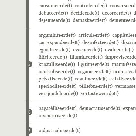
consumeerde(t)
controleerde(t)
converseerd
debuteerde(t)
decideerde(t)
decoreerde(t)
d
dejeuneerde(t)
demaskeerde(t)
dementeerde
arguminteerde(t)
articuleerde(t)
cappitulee
correspondeerde(t)
desinfecteerde(t)
discri
egaoliseerde(t)
evacueerde(t)
evalueerde(t)
filiciteerde(t)
illumineerde(t)
improviseerde
kristalliseerde(t)
ligitimeerde(t)
mannifèste
5
neutraliseerde(t)
organiseerde(t)
oriënteerd
privatiseerde(t)
reanimeerde(t)
relativeerde
speciaoliseerde(t)
tèllefoneerde(t)
vermasse
versjendeleerde(t)
vertesteweerde(t)
bagatèlliseerde(t)
democratiseerde(t)
exper
6
inventariseerde(t)
industrialiseerde(t)
7