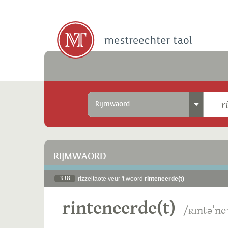
Rijmwäörd
RIJMWÄÖRD
338
rizzeltaote veur 't woord
rinteneerde(t)
rinteneerde(t)
/ʀɪntəˈne