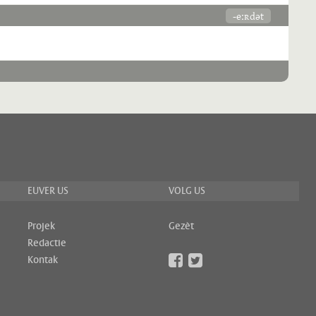
-eːʀdət
EUVER US
VOLG US
Projek
Gezèt
Redactie
Kontak