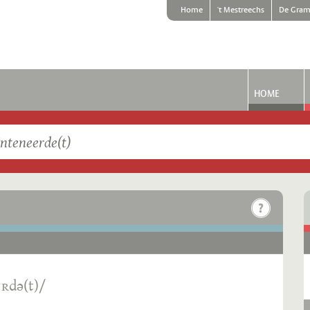
Home
't Mestreechs
De Gram
HOME
ˑʀdə(t)/