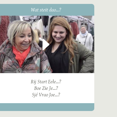
Wat steit dao...?
Rij Start Eele...?
Boe Zie Je...?
Sjé Vrao Joe...?