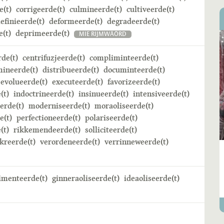
e(t)
corrigeerde(t)
culmineerde(t)
cultiveerde(t)
efinieerde(t)
deformeerde(t)
degradeerde(t)
(t)
deprimeerde(t)
MIE RIJMWÄÖRD
rde(t)
centrifuzjeerde(t)
compliminteerde(t)
mineerde(t)
distribueerde(t)
documinteerde(t)
evolueerde(t)
executeerde(t)
favorizeerde(t)
(t)
indoctrineerde(t)
insinueerde(t)
intensiveerde(t)
erde(t)
moderniseerde(t)
moraoliseerde(t)
e(t)
perfectioneerde(t)
polariseerde(t)
(t)
rikkemendeerde(t)
solliciteerde(t)
kreerde(t)
verordeneerde(t)
verrinneweerde(t)
imenteerde(t)
ginneraoliseerde(t)
ideaoliseerde(t)