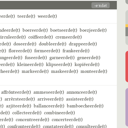
-eˑʀdət
erde(t)
teerde(t)
weerde(t)
ndeerde(t)
boereerde(t)
boetseerde(t)
boezjeerde(t)
circuleerde(t)
coiffeerde(t)
cremeerde(t)
rde(t)
doseerde(t)
doubleerde(t)
drappeerde(t)
e(t)
floreerde(t)
formeerde(t)
frankeerde(t)
ungeerde(t)
fuseerde(t)
garneerde(t)
geneerde(t)
erde(t)
kleineerde(t)
klipseerde(t)
kopiëerde(t)
heerde(t)
markeerde(t)
maskeerde(t)
monteerde(t)
affrónteerde(t)
ammeseerde(t)
annonceerde(t)
)
arrèrsteerde(t)
arriveerde(t)
assisteerde(t)
t)
azjiteerde(t)
ballanceerde(t)
bamboecheerde(t)
de(t)
collecteerde(t)
combineerde(t)
rde(t)
concentreerde(t)
concerteerde(t)
(t)
confronteerde(t)
constateerde(t)
consulteerde(t)