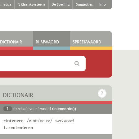
matica
't Klaanksysteem
De Spelling
Suggesties
Info
DICTIONAIR
RIJMWÄÖRD
SPREEKWÄÖRD
DICTIONAIR
1
rizzeltaot veur 't woord
rinteneerde(t)
rintenere
/ʀɪntəˈneˑʀə/
wèrkwoord
1. rentenieren