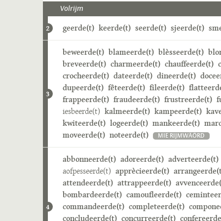
Volrijm
geerde(t)
keerde(t)
seerde(t)
sjeerde(t)
sme
2
beweerde(t)
blameerde(t)
blèsseerde(t)
blo
breveerde(t)
charmeerde(t)
chauffeerde(t)
crocheerde(t)
dateerde(t)
dineerde(t)
docee
dupeerde(t)
fêteerde(t)
fileerde(t)
flatteerd
3
frappeerde(t)
fraudeerde(t)
frustreerde(t)
f
iesbeerde(t)
kalmeerde(t)
kampeerde(t)
kave
kwiteerde(t)
logeerde(t)
mankeerde(t)
marc
moveerde(t)
noteerde(t)
MIE RIJMWÄÖRD
abbonneerde(t)
adoreerde(t)
adverteerde(t)
aofpesseerde(t)
apprècieerde(t)
arrangeerde(t
attendeerde(t)
attrappeerde(t)
avvenceerde(
bombardeerde(t)
camoufleerde(t)
ceminteer
commandeerde(t)
completeerde(t)
componee
4
concludeerde(t)
concurreerde(t)
confereerde