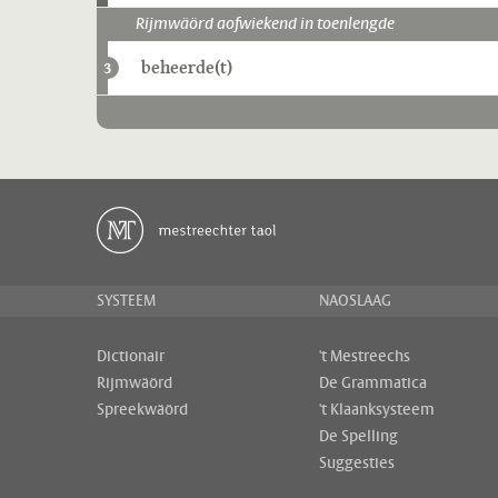
Rijmwäörd aofwiekend in toenlengde
beheerde(t)
3
SYSTEEM
NAOSLAAG
Dictionair
't Mestreechs
Rijmwäörd
De Grammatica
Spreekwäörd
't Klaanksysteem
De Spelling
Suggesties