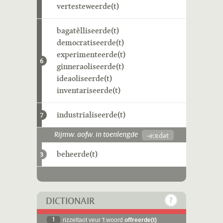
vertesteweerde(t)
bagatèlliseerde(t)
democratiseerde(t)
experimenteerde(t)
6
ginneraoliseerde(t)
ideaoliseerde(t)
inventariseerde(t)
industrialiseerde(t)
7
-eːʀdət
Rijmw. aofw. in toenlengde
beheerde(t)
3
DICTIONAIR
1
rizzeltaot veur 't woord
offreerde(t)