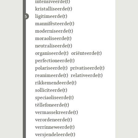
intensiveerde(t)
kristalliseerde(t)
ligitimeerde(t)
5
mannifèsteerde(t)
moderniseerde(t)
moraoliseerde(t)
neutraliseerde(t)
organiseerde(t)
oriënteerde(t)
perfectioneerde(t)
polariseerde(t)
privatiseerde(t)
reanimeerde(t)
relativeerde(t)
rikkemendeerde(t)
solliciteerde(t)
speciaoliseerde(t)
tèllefoneerde(t)
vermassekreerde(t)
verordeneerde(t)
verrinneweerde(t)
versjendeleerde(t)