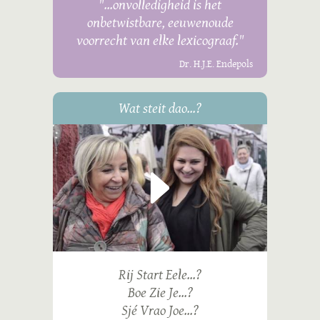
"...onvolledigheid is het
onbetwistbare, eeuwenoude
voorrecht van elke lexicograaf."
Dr. H.J.E. Endepols
Wat steit dao...?
Rij Start Eele...?
Boe Zie Je...?
Sjé Vrao Joe...?