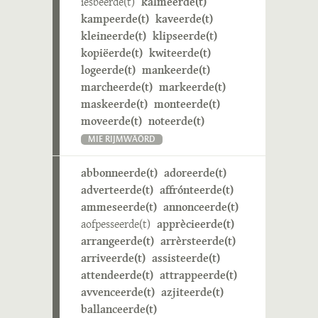
iesbeerde(t)
kalmeerde(t)
kampeerde(t)
kaveerde(t)
kleineerde(t)
klipseerde(t)
kopiëerde(t)
kwiteerde(t)
logeerde(t)
mankeerde(t)
marcheerde(t)
markeerde(t)
maskeerde(t)
monteerde(t)
moveerde(t)
noteerde(t)
MIE RIJMWÄÖRD
abbonneerde(t)
adoreerde(t)
adverteerde(t)
affrónteerde(t)
ammeseerde(t)
annonceerde(t)
aofpesseerde(t)
apprècieerde(t)
arrangeerde(t)
arrèrsteerde(t)
arriveerde(t)
assisteerde(t)
attendeerde(t)
attrappeerde(t)
avvenceerde(t)
azjiteerde(t)
ballanceerde(t)