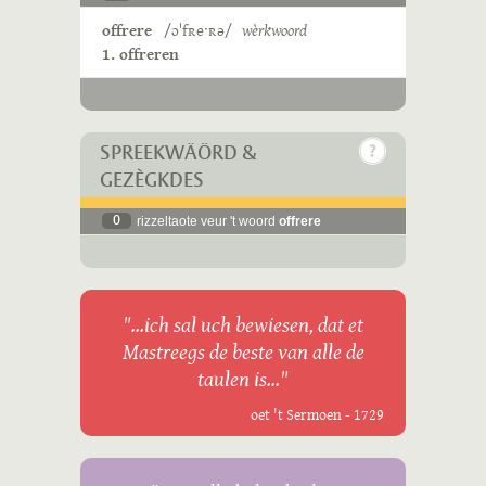
offrere
/ɔˈfʀeˑʀə/
wèrkwoord
1. offreren
SPREEKWÄÖRD &
GEZÈGKDES
0
rizzeltaote veur 't woord
offrere
"...ich sal uch bewiesen, dat et
Mastreegs de beste van alle de
taulen is..."
oet 't Sermoen - 1729