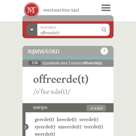
Rijmwäörd
RIJMWÄÖRD
338
rizzeltaote veur 't woord
offreerde(t)
offreerde(t)
/ɔˈfʀeˑʀdə(t)/
-eˑʀdət
Volrijm
geerde(t)
keerde(t)
seerde(t)
sjeerde(t)
smeerde(t)
teerde(t)
2
weerde(t)