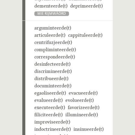
dementeerde(t)
deprimeerde(t)
MIE RIJMWÄÖRD
arguminteerde(t)
articuleerde(t)
cappituleerde(t)
centrifuzjeerde(t)
compliminteerde(t)
correspondeerde(t)
desinfecteerde(t)
discrimineerde(t)
distribueerde(t)
documinteerde(t)
egaoliseerde(t)
evacueerde(t)
evalueerde(t)
evolueerde(t)
executeerde(t)
favorizeerde(t)
filiciteerde(t)
illumineerde(t)
improviseerde(t)
indoctrineerde(t)
insinueerde(t)