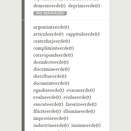
dementeerde(t)
deprimeerde(t)
MIE RIJMWÄÖRD
arguminteerde(t)
articuleerde(t)
cappituleerde(t)
centrifuzjeerde(t)
compliminteerde(t)
correspondeerde(t)
desinfecteerde(t)
discrimineerde(t)
distribueerde(t)
documinteerde(t)
egaoliseerde(t)
evacueerde(t)
evalueerde(t)
evolueerde(t)
executeerde(t)
favorizeerde(t)
filiciteerde(t)
illumineerde(t)
improviseerde(t)
indoctrineerde(t)
insinueerde(t)