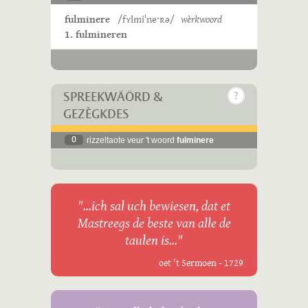
fulminere
/fʏlmiˈneˑʀə/
wèrkwoord
1. fulmineren
SPREEKWÄÖRD &
GEZÈGKDES
0
rizzeltaote veur 't woord
fulminere
"...ich sal uch bewiesen, dat et
Mastreegs de beste van alle de
taulen is..."
oet 't Sermoen - 1729