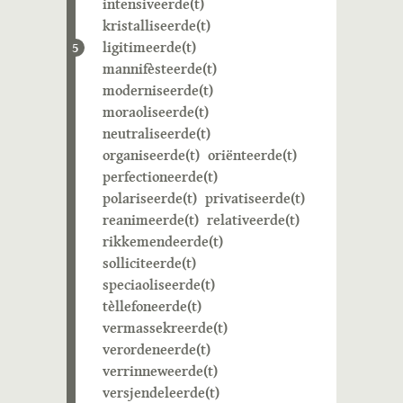
intensiveerde(t)
kristalliseerde(t)
ligitimeerde(t)
5
mannifèsteerde(t)
moderniseerde(t)
moraoliseerde(t)
neutraliseerde(t)
organiseerde(t)
oriënteerde(t)
perfectioneerde(t)
polariseerde(t)
privatiseerde(t)
reanimeerde(t)
relativeerde(t)
rikkemendeerde(t)
solliciteerde(t)
speciaoliseerde(t)
tèllefoneerde(t)
vermassekreerde(t)
verordeneerde(t)
verrinneweerde(t)
versjendeleerde(t)