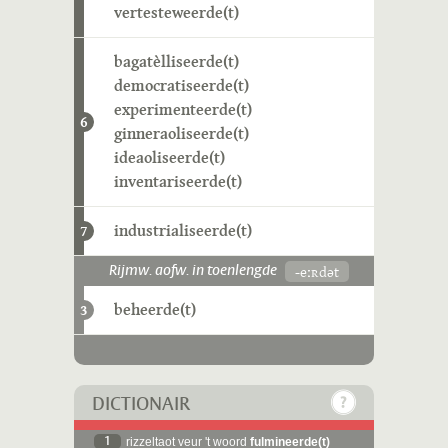
vertesteweerde(t)
bagatèlliseerde(t)
democratiseerde(t)
experimenteerde(t)
6
ginneraoliseerde(t)
ideaoliseerde(t)
inventariseerde(t)
industrialiseerde(t)
7
-eːʀdət
Rijmw. aofw. in toenlengde
beheerde(t)
3
DICTIONAIR
1
rizzeltaot veur 't woord
fulmineerde(t)