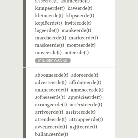
iesbeerde(t)
kalmeerde(t)
kampeerde(t)
kaveerde(t)
kleineerde(t)
klipseerde(t)
kopiëerde(t)
kwiteerde(t)
logeerde(t)
mankeerde(t)
marcheerde(t)
markeerde(t)
maskeerde(t)
monteerde(t)
moveerde(t)
noteerde(t)
MIE RIJMWÄÖRD
abbonneerde(t)
adoreerde(t)
adverteerde(t)
affrónteerde(t)
ammeseerde(t)
annonceerde(t)
aofpesseerde(t)
apprècieerde(t)
arrangeerde(t)
arrèrsteerde(t)
arriveerde(t)
assisteerde(t)
attendeerde(t)
attrappeerde(t)
avvenceerde(t)
azjiteerde(t)
ballanceerde(t)