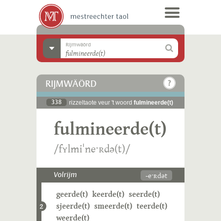
Rijmwäörd
RIJMWÄÖRD
338
rizzeltaote veur 't woord
fulmineerde(t)
fulmineerde(t)
/fʏlmiˈneˑʀdə(t)/
-eˑʀdət
Volrijm
geerde(t)
keerde(t)
seerde(t)
sjeerde(t)
smeerde(t)
teerde(t)
2
weerde(t)