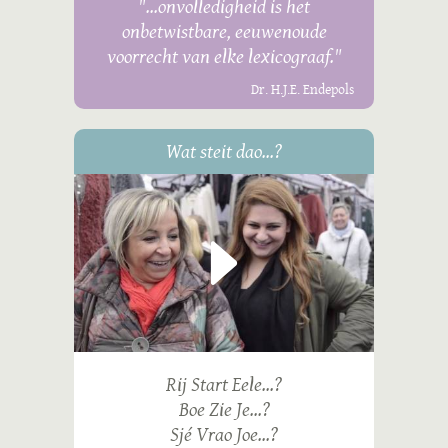
"...onvolledigheid is het
onbetwistbare, eeuwenoude
voorrecht van elke lexicograaf."
Dr. H.J.E. Endepols
Wat steit dao...?
Rij Start Eele...?
Boe Zie Je...?
Sjé Vrao Joe...?