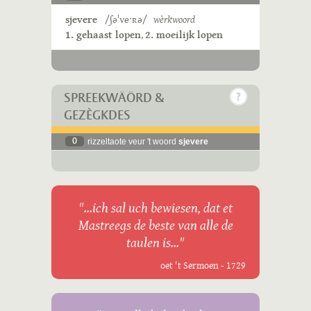
sjevere
/ʃəˈveˑʀə/
wèrkwoord
1. gehaast lopen
,
2. moeilijk lopen
SPREEKWÄÖRD &
GEZÈGKDES
0
rizzeltaote veur 't woord
sjevere
"...ich sal uch bewiesen, dat et
Mastreegs de beste van alle de
taulen is..."
oet 't Sermoen - 1729