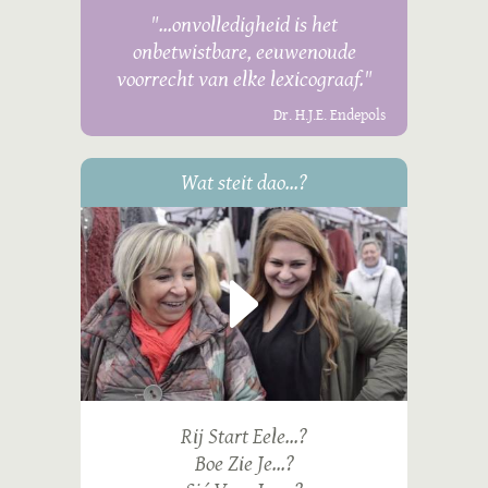
"...onvolledigheid is het
onbetwistbare, eeuwenoude
voorrecht van elke lexicograaf."
Dr. H.J.E. Endepols
Wat steit dao...?
Rij Start Eele...?
Boe Zie Je...?