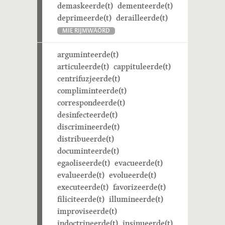
demaskeerde(t)
dementeerde(t)
deprimeerde(t)
derailleerde(t)
MIE RIJMWÄÖRD
arguminteerde(t)
articuleerde(t)
cappituleerde(t)
centrifuzjeerde(t)
compliminteerde(t)
correspondeerde(t)
desinfecteerde(t)
discrimineerde(t)
distribueerde(t)
documinteerde(t)
egaoliseerde(t)
evacueerde(t)
evalueerde(t)
evolueerde(t)
executeerde(t)
favorizeerde(t)
filiciteerde(t)
illumineerde(t)
improviseerde(t)
indoctrineerde(t)
insinueerde(t)