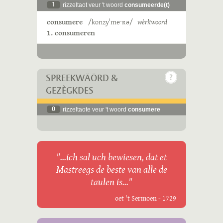
1
rizzeltaot veur 't woord
consumeerde(t)
consumere
/kʊnzyˈmeˑʀə/
wèrkwoord
1. consumeren
SPREEKWÄÖRD &
GEZÈGKDES
0
rizzeltaote veur 't woord
consumere
"...ich sal uch bewiesen, dat et
Mastreegs de beste van alle de
taulen is..."
oet 't Sermoen - 1729