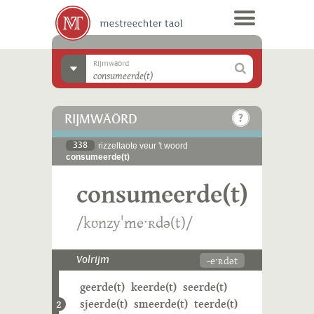
Rijmwäörd
RIJMWÄÖRD
338
rizzeltaote veur 't woord
consumeerde(t)
consumeerde(t)
/kʊnzyˈmeˑʀdə(t)/
-eˑʀdət
Volrijm
geerde(t)
keerde(t)
seerde(t)
sjeerde(t)
smeerde(t)
teerde(t)
2