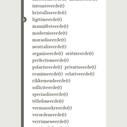
intensiveerde(t)
kristalliseerde(t)
ligitimeerde(t)
5
mannifèsteerde(t)
moderniseerde(t)
moraoliseerde(t)
neutraliseerde(t)
organiseerde(t)
oriënteerde(t)
perfectioneerde(t)
polariseerde(t)
privatiseerde(t)
reanimeerde(t)
relativeerde(t)
rikkemendeerde(t)
solliciteerde(t)
speciaoliseerde(t)
tèllefoneerde(t)
vermassekreerde(t)
verordeneerde(t)
verrinneweerde(t)