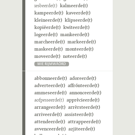
iesbeerde(t)
kalmeerde(t)
kampeerde(t)
kaveerde(t)
kleineerde(t)
klipseerde(t)
kopiëerde(t)
kwiteerde(t)
logeerde(t)
mankeerde(t)
marcheerde(t)
markeerde(t)
maskeerde(t)
monteerde(t)
moveerde(t)
noteerde(t)
MIE RIJMWÄÖRD
abbonneerde(t)
adoreerde(t)
adverteerde(t)
affrónteerde(t)
ammeseerde(t)
annonceerde(t)
aofpesseerde(t)
apprècieerde(t)
arrangeerde(t)
arrèrsteerde(t)
arriveerde(t)
assisteerde(t)
attendeerde(t)
attrappeerde(t)
avvenceerde(t)
azjiteerde(t)