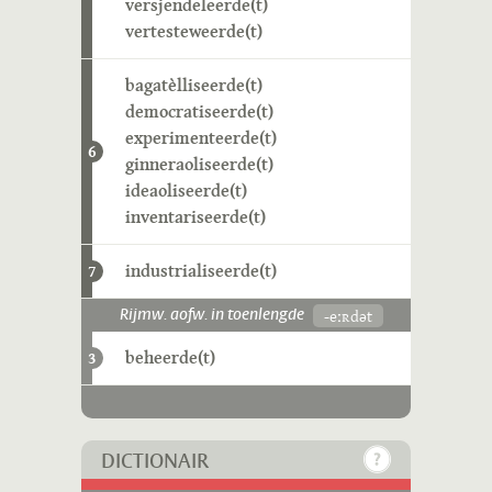
versjendeleerde(t)
vertesteweerde(t)
bagatèlliseerde(t)
democratiseerde(t)
experimenteerde(t)
6
ginneraoliseerde(t)
ideaoliseerde(t)
inventariseerde(t)
industrialiseerde(t)
7
-eːʀdət
Rijmw. aofw. in toenlengde
beheerde(t)
3
DICTIONAIR