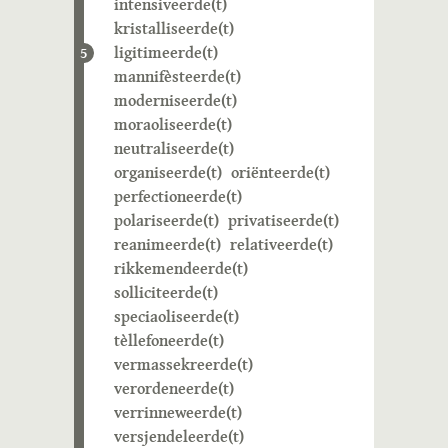
intensiveerde(t)
kristalliseerde(t)
ligitimeerde(t)
5
mannifèsteerde(t)
moderniseerde(t)
moraoliseerde(t)
neutraliseerde(t)
organiseerde(t)
oriënteerde(t)
perfectioneerde(t)
polariseerde(t)
privatiseerde(t)
reanimeerde(t)
relativeerde(t)
rikkemendeerde(t)
solliciteerde(t)
speciaoliseerde(t)
tèllefoneerde(t)
vermassekreerde(t)
verordeneerde(t)
verrinneweerde(t)
versjendeleerde(t)