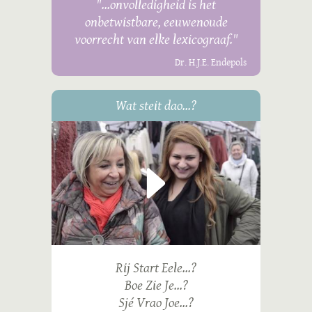
"...onvolledigheid is het
onbetwistbare, eeuwenoude
voorrecht van elke lexicograaf."
Dr. H.J.E. Endepols
Wat steit dao...?
Rij Start Eele...?
Boe Zie Je...?
Sjé Vrao Joe...?