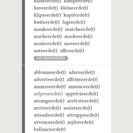
kalmeerde(t)
kampeerde(t)
kaveerde(t)
kleineerde(t)
klipseerde(t)
kopiëerde(t)
kwiteerde(t)
logeerde(t)
mankeerde(t)
marcheerde(t)
markeerde(t)
maskeerde(t)
monteerde(t)
moveerde(t)
noteerde(t)
offreerde(t)
MIE RIJMWÄÖRD
abbonneerde(t)
adoreerde(t)
adverteerde(t)
affrónteerde(t)
ammeseerde(t)
annonceerde(t)
aofpesseerde(t)
apprècieerde(t)
arrangeerde(t)
arrèrsteerde(t)
arriveerde(t)
assisteerde(t)
attendeerde(t)
attrappeerde(t)
avvenceerde(t)
azjiteerde(t)
ballanceerde(t)