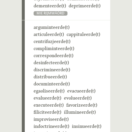
dementeerde(t)
deprimeerde(t)
MIE RIJMWÄÖRD
arguminteerde(t)
articuleerde(t)
cappituleerde(t)
centrifuzjeerde(t)
compliminteerde(t)
correspondeerde(t)
desinfecteerde(t)
discrimineerde(t)
distribueerde(t)
documinteerde(t)
egaoliseerde(t)
evacueerde(t)
evalueerde(t)
evolueerde(t)
executeerde(t)
favorizeerde(t)
filiciteerde(t)
illumineerde(t)
improviseerde(t)
indoctrineerde(t)
insinueerde(t)