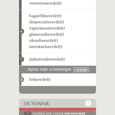
vertesteweerde(t)
bagatèlliseerde(t)
democratiseerde(t)
experimenteerde(t)
6
ginneraoliseerde(t)
ideaoliseerde(t)
inventariseerde(t)
industrialiseerde(t)
7
-eːʀdət
Rijmw. aofw. in toenlengde
beheerde(t)
3
DICTIONAIR
1
rizzeltaot veur 't woord
charmeerde(t)