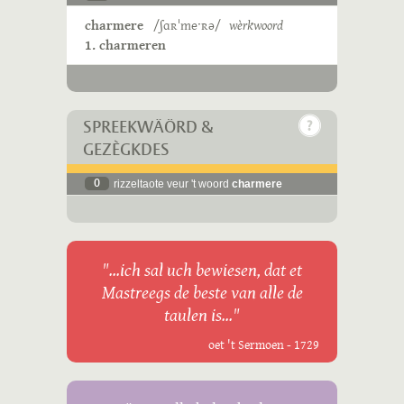
charmere
/ʃɑʀˈmeˑʀə/
wèrkwoord
1. charmeren
SPREEKWÄÖRD &
GEZÈGKDES
0
rizzeltaote veur 't woord
charmere
"...ich sal uch bewiesen, dat et
Mastreegs de beste van alle de
taulen is..."
oet 't Sermoen - 1729