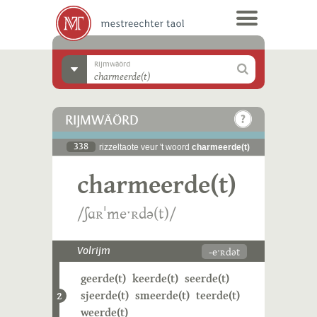
Rijmwäörd
RIJMWÄÖRD
338
rizzeltaote veur 't woord
charmeerde(t)
charmeerde(t)
/ʃɑʀˈmeˑʀdə(t)/
-eˑʀdət
Volrijm
geerde(t)
keerde(t)
seerde(t)
sjeerde(t)
smeerde(t)
teerde(t)
2
weerde(t)