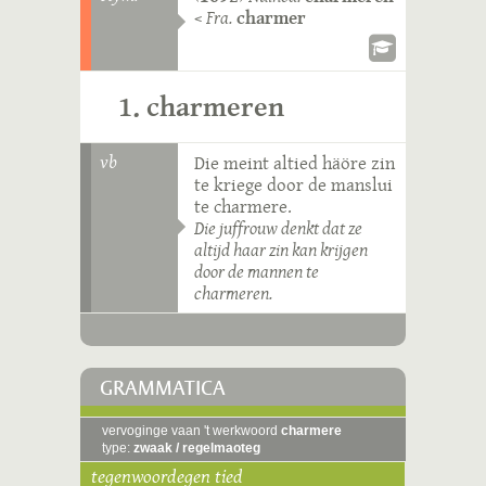
<
Fra.
charmer
1. charmeren
vb
Die meint altied häöre zin
te kriege door de manslui
te charmere.
Die juffrouw denkt dat ze
altijd haar zin kan krijgen
door de mannen te
charmeren.
GRAMMATICA
vervoginge vaan 't werkwoord
charmere
type:
zwaak / regelmaoteg
tegenwoordegen tied