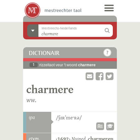
Mestreechs-Nederlands
DICTIONAIR
1
rizzeltaot veur 't woord
charmere
charmere
ww.
ipa
/ʃɑʀˈmeˑʀə/
etym.
‹
1692
›
Nuined.
charmeren