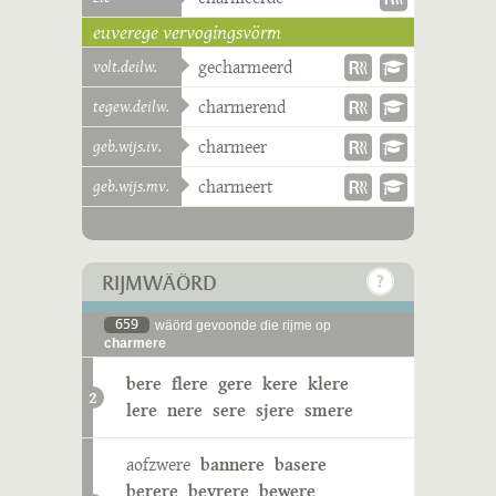
euverege vervogingsvörm
volt.deilw.
gecharmeerd
tegew.deilw.
charmerend
geb.wijs.iv.
charmeer
geb.wijs.mv.
charmeert
RIJMWÄÖRD
659
wäörd gevoonde die rijme op
charmere
bere
flere
gere
kere
klere
2
lere
nere
sere
sjere
smere
aofzwere
bannere
basere
berere
bevrere
bewere