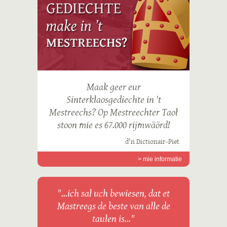
Maak geer eur
Sinterklaosgediechte in 't
Mestreechs? Op Mestreechter Taol
stoon mie es 67.000 rijmwäörd!
d'n Dictionair-Piet
> mie informatie
"...ich sal uch bewiesen, dat et
Mastreegs de beste van alle de
taulen is..."