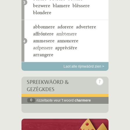
3
bezwere
blamere
blèssere
blondere
abbonnere
adorere
advertere
affróntere
ambtenere
ammesere
annoncere
4
aofpessere
apprèciëre
arrangere
Laot alle rijmwäörd zien >
SPREEKWÄÖRD &
GEZÈGKDES
0
rizzeltaote veur 't woord
charmere