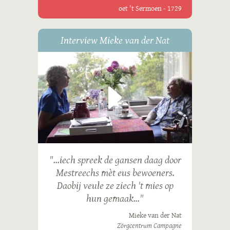
oet 't Sermoen - 1729
Interview Mieke van der Nat
"...iech spreek de gansen daag door
Mestreechs mèt eus bewoeners.
Daobij veule ze ziech 't mies op
hun gemaak..."
Mieke van der Nat
Zörgcentrum Campagne