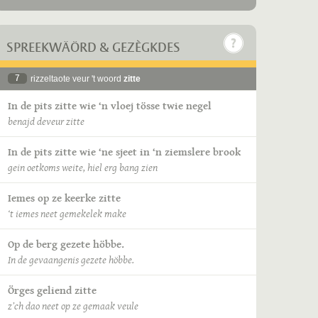
SPREEKWÄÖRD & GEZÈGKDES
7
rizzeltaote veur 't woord
zitte
In de pits zitte wie ‘n vloej tösse twie negel
benajd deveur zitte
In de pits zitte wie ‘ne sjeet in ‘n ziemslere brook
gein oetkoms weite, hiel erg bang zien
Iemes op ze keerke zitte
‘t iemes neet gemekelek make
Op de berg gezete höbbe.
In de gevaangenis gezete höbbe.
Örges geliend zitte
z’ch dao neet op ze gemaak veule