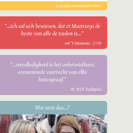
Laot alle spreekwäörd zien >
"...ich sal uch bewiesen, dat et Mastreegs de
beste van alle de taulen is..."
oet 't Sermoen - 1729
"...onvolledigheid is het onbetwistbare,
eeuwenoude voorrecht van elke
lexicograaf."
Dr. H.J.E. Endepols
Wat steit dao...?