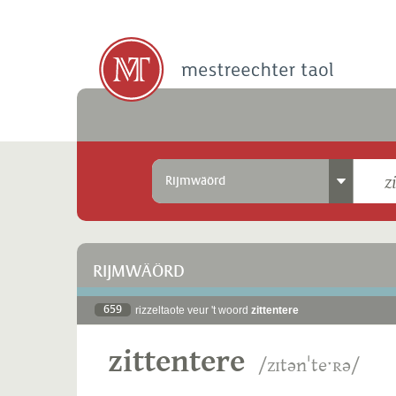
Rijmwäörd
RIJMWÄÖRD
659
rizzeltaote veur 't woord
zittentere
zittentere
/zɪtənˈteˑʀə/