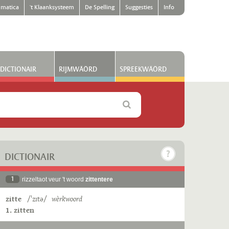
matica
't Klaanksysteem
De Spelling
Suggesties
Info
DICTIONAIR
RIJMWÄÖRD
SPREEKWÄÖRD
DICTIONAIR
1
rizzeltaot veur 't woord
zittentere
zitte
/ˈzɪtə/
wèrkwoord
1. zitten