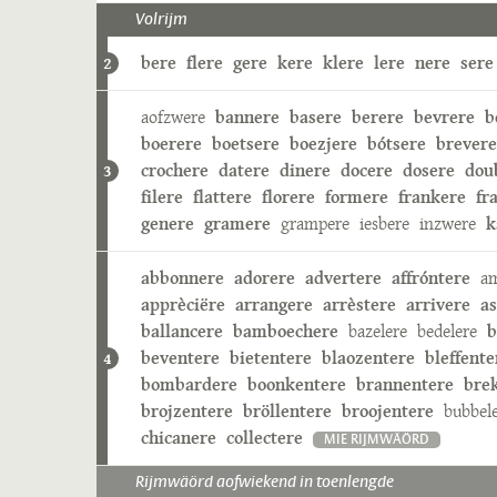
Volrijm
bere
flere
gere
kere
klere
lere
nere
sere
2
aofzwere
bannere
basere
berere
bevrere
b
boerere
boetsere
boezjere
bótsere
brevere
crochere
datere
dinere
docere
dosere
dou
3
filere
flattere
florere
formere
frankere
fr
genere
gramere
grampere
iesbere
inzwere
k
abbonnere
adorere
advertere
affróntere
a
apprèciëre
arrangere
arrèstere
arrivere
as
ballancere
bamboechere
bazelere
bedelere
b
beventere
bietentere
blaozentere
bleffente
4
bombardere
boonkentere
brannentere
bre
brojzentere
bröllentere
broojentere
bubbel
chicanere
collectere
MIE RIJMWÄÖRD
Rijmwäörd aofwiekend in toenlengde