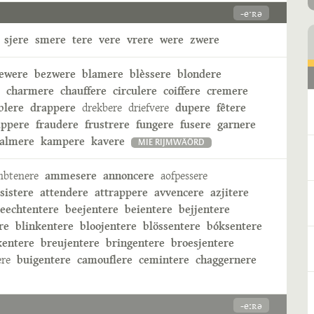
-eˑʀə
sjere
smere
tere
vere
vrere
were
zwere
ewere
bezwere
blamere
blèssere
blondere
charmere
chauffere
circulere
coiffere
cremere
blere
drappere
drekbere
driefvere
dupere
fêtere
appere
fraudere
frustrere
fungere
fusere
garnere
almere
kampere
kavere
MIE RIJMWÄÖRD
mbtenere
ammesere
annoncere
aofpessere
sistere
attendere
attrappere
avvencere
azjitere
eechtentere
beejentere
beientere
bejjentere
re
blinkentere
bloojentere
blössentere
bóksentere
kentere
breujentere
bringentere
broesjentere
ere
buigentere
camouflere
cemintere
chaggernere
-eːʀə