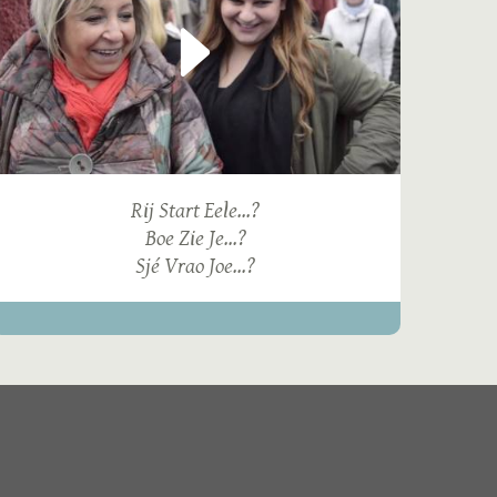
Rij Start Eele...?
Boe Zie Je...?
Sjé Vrao Joe...?