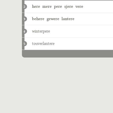
here
mere
pere
sjere
vere
2
behere
gewere
lantere
3
winterpere
4
touverlantere
5