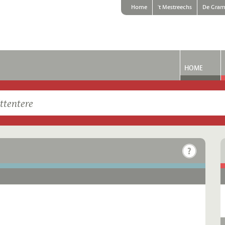
Home
't Mestreechs
De Gram
HOME