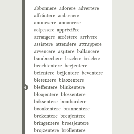
abbonnere
adorere
advertere
affróntere
ambtenere
ammesere
annoncere
aofpessere
apprèciëre
arrangere
arrèstere
arrivere
assistere
attendere
attrappere
avvencere
azjitere
ballancere
bamboechere
bazelere
bedelere
beechtentere
beejentere
beientere
bejjentere
beventere
bietentere
blaozentere
bleffentere
blinkentere
4
bloojentere
blössentere
bóksentere
bombardere
boonkentere
brannentere
brekentere
breujentere
bringentere
broesjentere
brojzentere
bröllentere