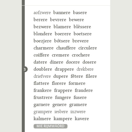
aofzwere
bannere
basere
berere
bevrere
bewere
bezwere
blamere
blèssere
blondere
boerere
boetsere
boezjere
bótsere
brevere
charmere
chauffere
circulere
coiffere
cremere
crochere
datere
dinere
docere
dosere
doublere
drappere
drekbere
3
driefvere
dupere
fêtere
filere
flattere
florere
formere
frankere
frappere
fraudere
frustrere
fungere
fusere
garnere
genere
gramere
grampere
iesbere
inzwere
kalmere
kampere
kavere
MIE RIJMWÄÖRD