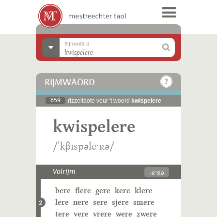
Rijmwäörd
RIJMWÄÖRD
659
rizzeltaote veur 't woord
kwispelere
kwispelere
/ˈkβɪspəleˑʀə/
-eˑʀə
Volrijm
bere
flere
gere
kere
klere
lere
nere
sere
sjere
smere
2
tere
vere
vrere
were
zwere