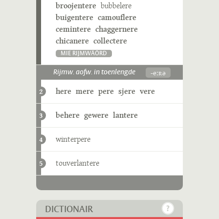
broojentere
bubbelere
buigentere
camouflere
cemintere
chaggernere
chicanere
collectere
MIE RIJMWÄÖRD
-eːʀə
Rijmw. aofw. in toenlengde
here
mere
pere
sjere
vere
2
behere
gewere
lantere
3
winterpere
4
touverlantere
5
DICTIONAIR