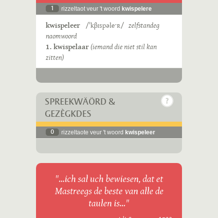
1
rizzeltaot veur 't woord
kwispelere
kwispeleer
/ˈkβɪspəleˑʀ/
zelfstandeg
naomwoord
1. kwispelaar
(iemand die niet stil kan
zitten)
SPREEKWÄÖRD &
GEZÈGKDES
0
rizzeltaote veur 't woord
kwispeleer
"...ich sal uch bewiesen, dat et
Mastreegs de beste van alle de
taulen is..."