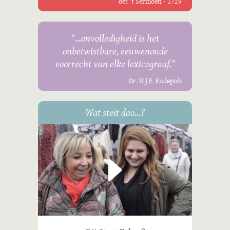
oet 't Sermoen - 1729
"...onvolledigheid is het
onbetwistbare, eeuwenoude
voorrecht van elke lexicograaf."
Dr. H.J.E. Endepols
Wat steit dao...?