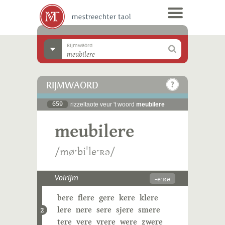
Rijmwäörd
RIJMWÄÖRD
659
rizzeltaote veur 't woord
meubilere
meubilere
/møˑbiˈleˑʀə/
-eˑʀə
Volrijm
bere
flere
gere
kere
klere
lere
nere
sere
sjere
smere
2
tere
vere
vrere
were
zwere