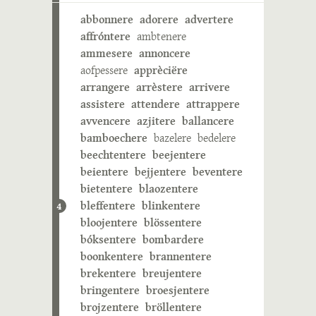
abbonnere
adorere
advertere
affróntere
ambtenere
ammesere
annoncere
aofpessere
apprèciëre
arrangere
arrèstere
arrivere
assistere
attendere
attrappere
avvencere
azjitere
ballancere
bamboechere
bazelere
bedelere
beechtentere
beejentere
beientere
bejjentere
beventere
bietentere
blaozentere
bleffentere
blinkentere
4
bloojentere
blössentere
bóksentere
bombardere
boonkentere
brannentere
brekentere
breujentere
bringentere
broesjentere
brojzentere
bröllentere