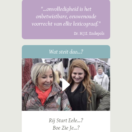
"...onvolledigheid is het
onbetwistbare, eeuwenoude
voorrecht van elke lexicograaf."
Dr. H.J.E. Endepols
Wat steit dao...?
Rij Start Eele...?
Boe Zie Je...?