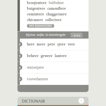
broojentere
bubbelere
buigentere
camouflere
cemintere
chaggernere
chicanere
collectere
MIE RIJMWÄÖRD
-eːʀə
Rijmw. aofw. in toenlengde
here
mere
pere
sjere
vere
2
behere
gewere
lantere
3
winterpere
4
touverlantere
5
DICTIONAIR