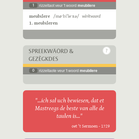
1
rizzeltaot veur 't woord
meubilere
meubilere
/møˑbiˈleˑʀə/
wèrkwoord
1. meubileren
SPREEKWÄÖRD &
GEZÈGKDES
0
rizzeltaote veur 't woord
meubilere
"...ich sal uch bewiesen, dat et
Mastreegs de beste van alle de
taulen is..."
oet 't Sermoen - 1729