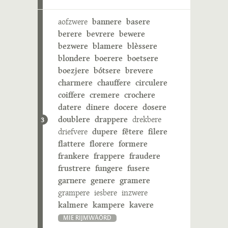
aofzwere
bannere
basere
berere
bevrere
bewere
bezwere
blamere
blèssere
blondere
boerere
boetsere
boezjere
bótsere
brevere
charmere
chauffere
circulere
coiffere
cremere
crochere
datere
dinere
docere
dosere
doublere
drappere
drekbere
3
driefvere
dupere
fêtere
filere
flattere
florere
formere
frankere
frappere
fraudere
frustrere
fungere
fusere
garnere
genere
gramere
grampere
iesbere
inzwere
kalmere
kampere
kavere
MIE RIJMWÄÖRD