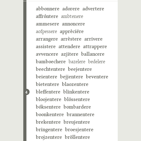
abbonnere
adorere
advertere
affróntere
ambtenere
ammesere
annoncere
aofpessere
apprèciëre
arrangere
arrèstere
arrivere
assistere
attendere
attrappere
avvencere
azjitere
ballancere
bamboechere
bazelere
bedelere
beechtentere
beejentere
beientere
bejjentere
beventere
bietentere
blaozentere
bleffentere
blinkentere
4
bloojentere
blössentere
bóksentere
bombardere
boonkentere
brannentere
brekentere
breujentere
bringentere
broesjentere
brojzentere
bröllentere