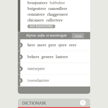
broojentere
bubbelere
buigentere
camouflere
cemintere
chaggernere
chicanere
collectere
MIE RIJMWÄÖRD
-eːʀə
Rijmw. aofw. in toenlengde
here
mere
pere
sjere
vere
2
behere
gewere
lantere
3
winterpere
4
touverlantere
5
DICTIONAIR