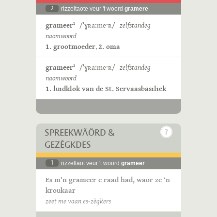
2
rizzeltaote veur 't woord
gramere
grameer
/ˈɣʀaːmeˑʀ/
zelfstandeg
1
naomwoord
1. grootmoeder
,
2. oma
grameer
/ˈɣʀaːmeˑʀ/
zelfstandeg
2
naomwoord
1. luidklok van de St. Servaasbasiliek
SPREEKWÄÖRD &
GEZÈGKDES
1
rizzeltaot veur 't woord
grameer
Es m’n grameer e raad had, waor ze ‘n
kroukaar
zeet me vaan es-zègkers