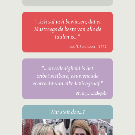
"...ich sal uch bewiesen, dat et
Mastreegs de beste van alle de
taulen is..."
oet 't Sermoen - 1729
"...onvolledigheid is het
onbetwistbare, eeuwenoude
voorrecht van elke lexicograaf."
Dr. H.J.E. Endepols
Wat steit dao...?