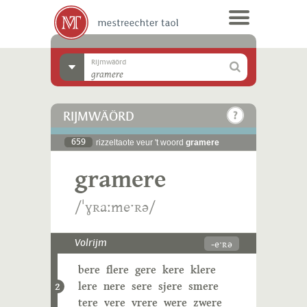
Rijmwäörd
RIJMWÄÖRD
659
rizzeltaote veur 't woord
gramere
gramere
/ˈɣʀaːmeˑʀə/
-eˑʀə
Volrijm
bere
flere
gere
kere
klere
lere
nere
sere
sjere
smere
2
tere
vere
vrere
were
zwere