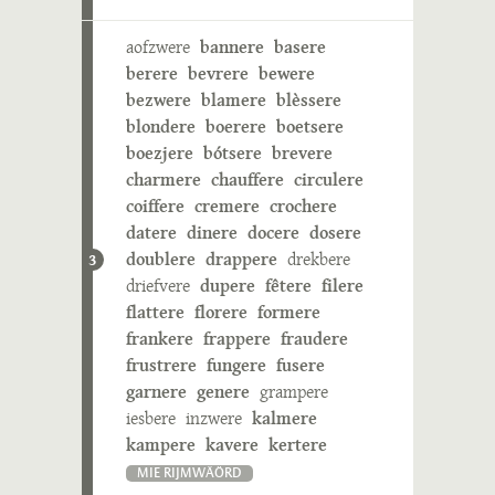
aofzwere
bannere
basere
berere
bevrere
bewere
bezwere
blamere
blèssere
blondere
boerere
boetsere
boezjere
bótsere
brevere
charmere
chauffere
circulere
coiffere
cremere
crochere
datere
dinere
docere
dosere
doublere
drappere
drekbere
3
driefvere
dupere
fêtere
filere
flattere
florere
formere
frankere
frappere
fraudere
frustrere
fungere
fusere
garnere
genere
grampere
iesbere
inzwere
kalmere
kampere
kavere
kertere
MIE RIJMWÄÖRD