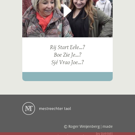
Rij Start Eele...?
Boe Zie Je...?
Sjé Vrao Joe...?
© Roger Weijenberg | made
ivengi
by