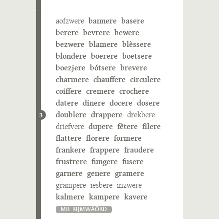
aofzwere
bannere
basere
berere
bevrere
bewere
bezwere
blamere
blèssere
blondere
boerere
boetsere
boezjere
bótsere
brevere
charmere
chauffere
circulere
coiffere
cremere
crochere
datere
dinere
docere
dosere
doublere
drappere
drekbere
3
driefvere
dupere
fêtere
filere
flattere
florere
formere
frankere
frappere
fraudere
frustrere
fungere
fusere
garnere
genere
gramere
grampere
iesbere
inzwere
kalmere
kampere
kavere
MIE RIJMWÄÖRD