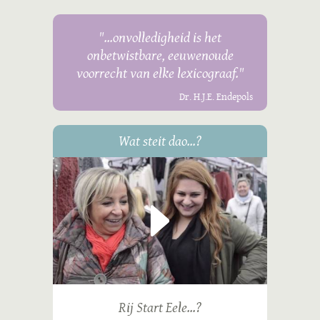
"...onvolledigheid is het
onbetwistbare, eeuwenoude
voorrecht van elke lexicograaf."
Dr. H.J.E. Endepols
Wat steit dao...?
Rij Start Eele...?