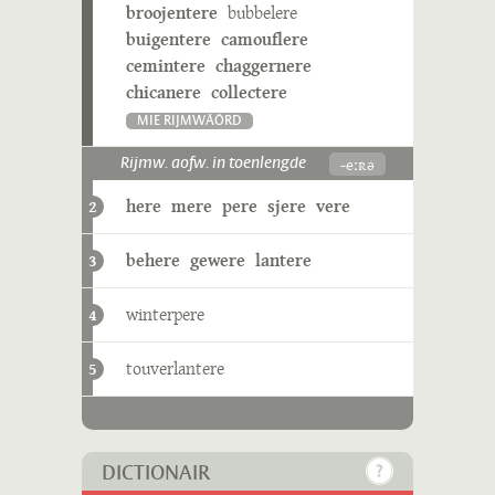
broojentere
bubbelere
buigentere
camouflere
cemintere
chaggernere
chicanere
collectere
MIE RIJMWÄÖRD
-eːʀə
Rijmw. aofw. in toenlengde
here
mere
pere
sjere
vere
2
behere
gewere
lantere
3
winterpere
4
touverlantere
5
DICTIONAIR