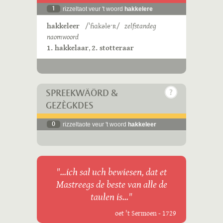
1
rizzeltaot veur 't woord
hakkelere
hakkeleer
/ˈɦɑkəleˑʀ/
zelfstandeg
naomwoord
1. hakkelaar
,
2. stotteraar
SPREEKWÄÖRD &
GEZÈGKDES
0
rizzeltaote veur 't woord
hakkeleer
"...ich sal uch bewiesen, dat et
Mastreegs de beste van alle de
taulen is..."
oet 't Sermoen - 1729