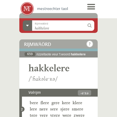
Rijmwäörd
RIJMWÄÖRD
659
rizzeltaote veur 't woord
hakkelere
hakkelere
/ˈɦɑkəleˑʀə/
-eˑʀə
Volrijm
bere
flere
gere
kere
klere
lere
nere
sere
sjere
smere
2
tere
vere
vrere
were
zwere