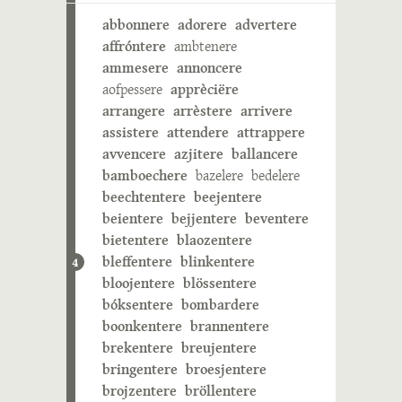
abbonnere
adorere
advertere
affróntere
ambtenere
ammesere
annoncere
aofpessere
apprèciëre
arrangere
arrèstere
arrivere
assistere
attendere
attrappere
avvencere
azjitere
ballancere
bamboechere
bazelere
bedelere
beechtentere
beejentere
beientere
bejjentere
beventere
bietentere
blaozentere
bleffentere
blinkentere
4
bloojentere
blössentere
bóksentere
bombardere
boonkentere
brannentere
brekentere
breujentere
bringentere
broesjentere
brojzentere
bröllentere