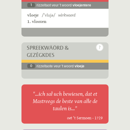
1
rizzeltaot veur 't woord
vloejentere
vloeje
/ˈvlujə/
wèrkwoord
1. vlooien
SPREEKWÄÖRD &
GEZÈGKDES
0
rizzeltaote veur 't woord
vloeje
"...ich sal uch bewiesen, dat et
Mastreegs de beste van alle de
taulen is..."
oet 't Sermoen - 1729