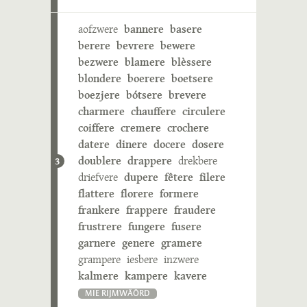
aofzwere
bannere
basere
berere
bevrere
bewere
bezwere
blamere
blèssere
blondere
boerere
boetsere
boezjere
bótsere
brevere
charmere
chauffere
circulere
coiffere
cremere
crochere
datere
dinere
docere
dosere
doublere
drappere
drekbere
3
driefvere
dupere
fêtere
filere
flattere
florere
formere
frankere
frappere
fraudere
frustrere
fungere
fusere
garnere
genere
gramere
grampere
iesbere
inzwere
kalmere
kampere
kavere
MIE RIJMWÄÖRD