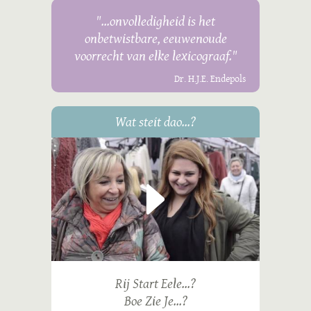
"...onvolledigheid is het
onbetwistbare, eeuwenoude
voorrecht van elke lexicograaf."
Dr. H.J.E. Endepols
Wat steit dao...?
Rij Start Eele...?
Boe Zie Je...?