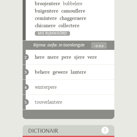
broojentere
bubbelere
buigentere
camouflere
cemintere
chaggernere
chicanere
collectere
MIE RIJMWÄÖRD
-eːʀə
Rijmw. aofw. in toenlengde
here
mere
pere
sjere
vere
2
behere
gewere
lantere
3
winterpere
4
touverlantere
5
DICTIONAIR