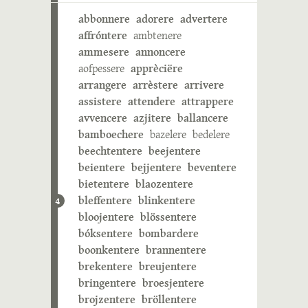
abbonnere
adorere
advertere
affróntere
ambtenere
ammesere
annoncere
aofpessere
apprèciëre
arrangere
arrèstere
arrivere
assistere
attendere
attrappere
avvencere
azjitere
ballancere
bamboechere
bazelere
bedelere
beechtentere
beejentere
beientere
bejjentere
beventere
bietentere
blaozentere
bleffentere
blinkentere
4
bloojentere
blössentere
bóksentere
bombardere
boonkentere
brannentere
brekentere
breujentere
bringentere
broesjentere
brojzentere
bröllentere