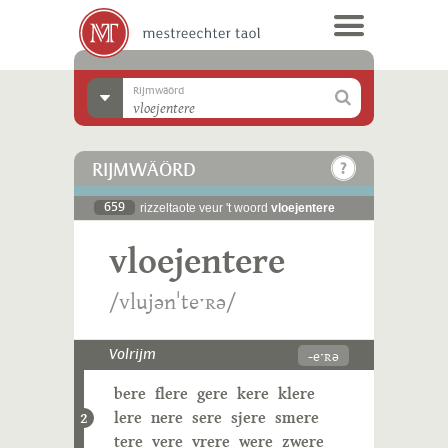
Rijmwäörd
RIJMWÄÖRD
659
rizzeltaote veur 't woord
vloejentere
vloejentere
/vlujənˈteˑʀə/
-eˑʀə
Volrijm
bere
flere
gere
kere
klere
lere
nere
sere
sjere
smere
2
tere
vere
vrere
were
zwere